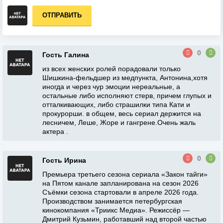
ОТПРАВИТЬ
0
Гость Галина
из всех женских ролей порадовали только
Шишкина-фельдшер из медпункта, Антонина,хотя
иногда и через чур эмоции нереальные, а
остальные либо исполняют стерв, причем глупых и
отталкивающих, либо страшилки типа Кати и
прокурорши. в общем, весь сериал держится на
лесничем, Леше, Жоре и гангрене.Очень жаль
актера .
0
Гость Ирина
Премьера третьего сезона сериала «Закон тайги»
на Пятом канале запланирована на сезон 2026
Съёмки сезона стартовали в апреле 2026 года.
Производством занимается петербургская
кинокомпания «Триикс Медиа». Режиссёр —
Дмитрий Кузьмин, работавший над второй частью