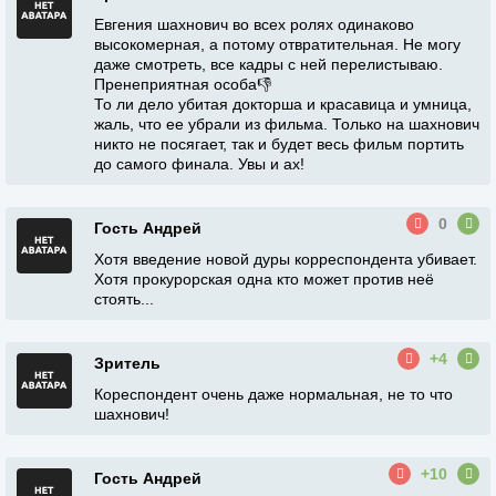
Евгения шахнович во всех ролях одинаково
высокомерная, а потому отвратительная. Не могу
даже смотреть, все кадры с ней перелистываю.
Пренеприятная особа👎
То ли дело убитая докторша и красавица и умница,
жаль, что ее убрали из фильма. Только на шахнович
никто не посягает, так и будет весь фильм портить
до самого финала. Увы и ах!
0
Гость Андрей
Хотя введение новой дуры корреспондента убивает.
Хотя прокурорская одна кто может против неё
стоять...
+4
Зритель
Кореспондент очень даже нормальная, не то что
шахнович!
+10
Гость Андрей