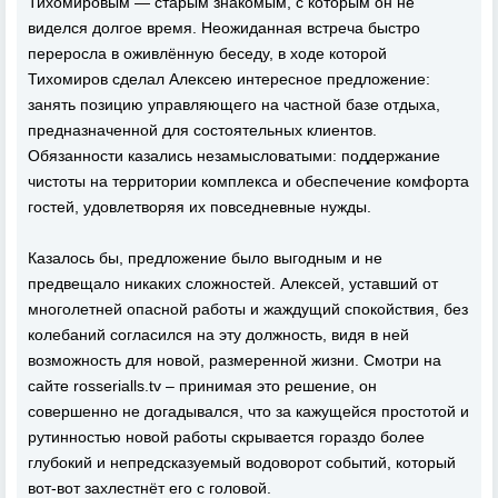
Тихомировым — старым знакомым, с которым он не
виделся долгое время. Неожиданная встреча быстро
переросла в оживлённую беседу, в ходе которой
Тихомиров сделал Алексею интересное предложение:
занять позицию управляющего на частной базе отдыха,
предназначенной для состоятельных клиентов.
Обязанности казались незамысловатыми: поддержание
чистоты на территории комплекса и обеспечение комфорта
гостей, удовлетворяя их повседневные нужды.
Казалось бы, предложение было выгодным и не
предвещало никаких сложностей. Алексей, уставший от
многолетней опасной работы и жаждущий спокойствия, без
колебаний согласился на эту должность, видя в ней
возможность для новой, размеренной жизни. Смотри на
сайте rosserialls.tv – принимая это решение, он
совершенно не догадывался, что за кажущейся простотой и
рутинностью новой работы скрывается гораздо более
глубокий и непредсказуемый водоворот событий, который
вот-вот захлестнёт его с головой.