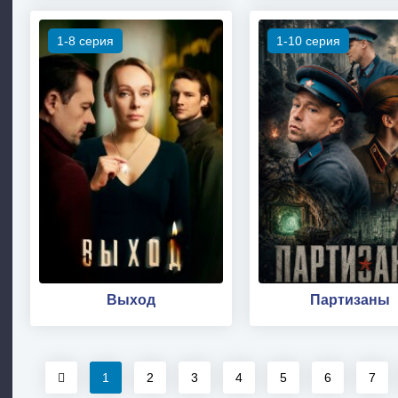
1-8 серия
1-10 серия
Выход
Партизаны
1
2
3
4
5
6
7