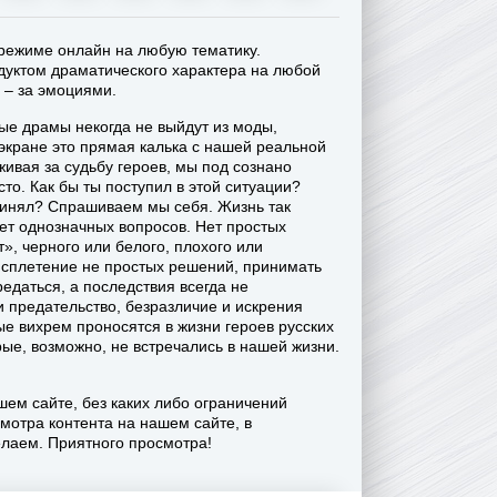
режиме онлайн на любую тематику.
дуктом драматического характера на любой
л – за эмоциями.
ые драмы некогда не выйдут из моды,
экране это прямая калька с нашей реальной
еживая за судьбу героев, мы под сознано
сто. Как бы ты поступил в этой ситуации?
инял? Спрашиваем мы себя. Жизнь так
ает однозначных вопросов. Нет простых
т», черного или белого, плохого или
а сплетение не простых решений, принимать
редаться, а последствия всегда не
и предательство, безразличие и искрения
е вихрем проносятся в жизни героев русских
ые, возможно, не встречались в нашей жизни.
ем сайте, без каких либо ограничений
мотра контента на нашем сайте, в
елаем. Приятного просмотра!