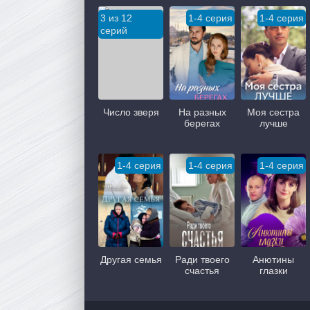
3 из 12
1-4 серия
1-4 серия
серий
Число зверя
На разных
Моя сестра
берегах
лучше
1-4 серия
1-4 серия
1-4 серия
Другая семья
Ради твоего
Анютины
счастья
глазки