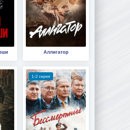
ерши
Аллигатор
1-2 серия