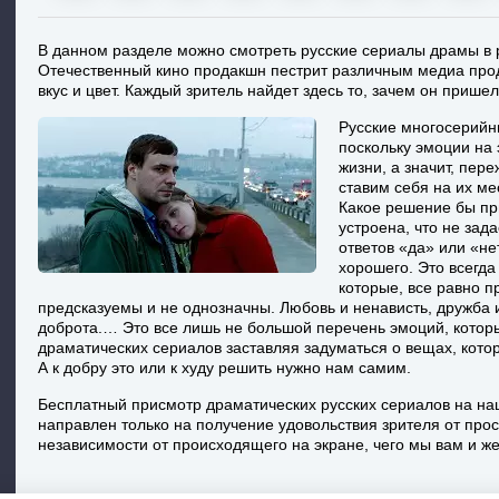
В данном разделе можно смотреть русские сериалы драмы в 
Отечественный кино продакшн пестрит различным медиа про
вкус и цвет. Каждый зритель найдет здесь то, зачем он прише
Русские многосерийн
поскольку эмоции на 
жизни, а значит, пер
ставим себя на их ме
Какое решение бы пр
устроена, что не зад
ответов «да» или «не
хорошего. Это всегд
которые, все равно п
предсказуемы и не однозначны. Любовь и ненависть, дружба 
доброта.… Это все лишь не большой перечень эмоций, которы
драматических сериалов заставляя задуматься о вещах, котор
А к добру это или к худу решить нужно нам самим.
Бесплатный присмотр драматических русских сериалов на наш
направлен только на получение удовольствия зрителя от прос
независимости от происходящего на экране, чего мы вам и ж