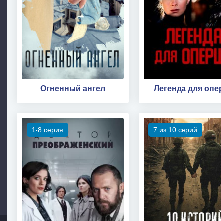
Огненный ангел
Легенда для оп
1-8 серия
7 из 10 серий