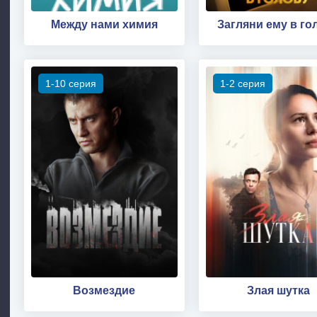
Между нами химия
Загляни ему в го
1-10 серия
1-2 серия
Возмездие
Злая шутка