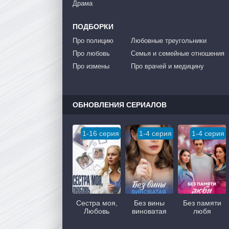
Драма
ПОДБОРКИ
Про полицию
Любовные треугольники
Про любовь
Семья и семейные отношения
Про измены
Про врачей и медицину
ОБНОВЛЕНИЯ СЕРИАЛОВ
1-16 серия
1-4 серия
1-4 серия
Сестра моя,
Без вины
Без памяти
Любовь
виноватая
любя