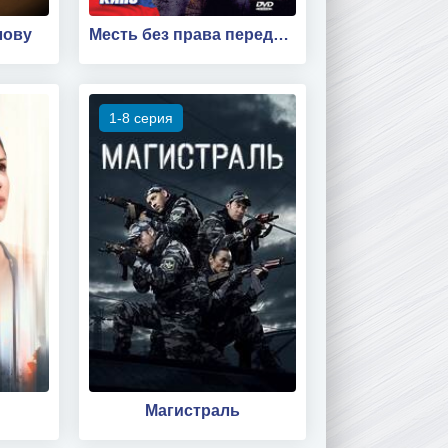
лову
Месть без права передачи
1-8 серия
Магистраль