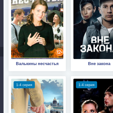
Валькины несчастья
Вне закона
1-4 серия
1-4 серия