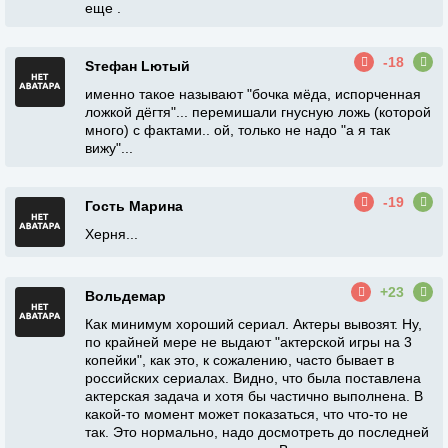
еще .
-18
Sтефан Lютый
именно такое называют "бочка мёда, испорченная
ложкой дёгтя"... перемишали гнусную ложь (которой
много) с фактами.. ой, только не надо "а я так
вижу"...
-19
Гость Марина
Херня...
+23
Вольдемар
Как минимум хороший сериал. Актеры вывозят. Ну,
по крайней мере не выдают "актерской игры на 3
копейки", как это, к сожалению, часто бывает в
российских сериалах. Видно, что была поставлена
актерская задача и хотя бы частично выполнена. В
какой-то момент может показаться, что что-то не
так. Это нормально, надо досмотреть до последней