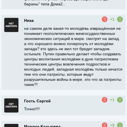
бараны" типа Дома2..
+1
Ника
на самом деле какая-то молодёжь извращённая не
понимает геополитических межгосудаоственных
экономических ситуаций в мире. смотрят на запад.
а что хорошего можно почерпнуть от молодёжи
запада? кто здесь не жил тот бредит западом.
остыньте. Путин правильно делает чтобы создавать
центры воспитания молодёжи в духе патриотизма
технические центры вовлечения подростков и
молодых людей. западная молодёжь только кичатся
тем что они патриоты, которые ведут
разрушительные войны в мире. это что за патриоты
такие?!
+1
Гость Сергей
Точно!!!!
+9
Марина Козырева