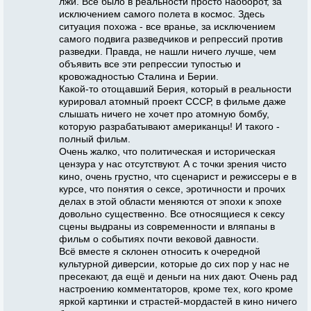
лжи. Все было в реальности просто наоборот, за
исключением самого полета в космос. Здесь
ситуация похожа - все вранье, за исключением
самого подвига разведчиков и репрессий против
разведки. Правда, не нашли ничего лучше, чем
объявить все эти репрессии тупостью и
кровожадностью Сталина и Берии.
Какой-то отощавший Берия, который в реальности
курировал атомный проект СССР, в фильме даже
слышать ничего не хочет про атомную бомбу,
которую разрабатывают американцы! И такого -
полный фильм.
Очень жалко, что политическая и историческая
цензура у нас отсутствуют. А с точки зрения чисто
кино, очень грустно, что сценарист и режиссеры е в
курсе, что понятия о сексе, эротичности и прочих
делах в этой области меняются от эпохи к эпохе
довольно существенно. Все относящиеся к сексу
сцены выдраны из современности и вляпаны в
фильм о событиях почти вековой давности.
Всё вместе я склонен относить к очередной
культурной диверсии, которые до сих пор у нас не
пресекают, да ещё и деньги на них дают. Очень рад
настроению комментаторов, кроме тех, кого кроме
яркой картинки и страстей-мордастей в кино ничего