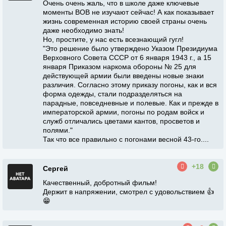
Очень очень жаль, что в школе даже ключевые
моменты ВОВ не изучают сейчас! А как показывает
жизнь современная историю своей страны очень
даже необходимо знать!
Но, простите, у нас есть всезнающий гугл!
"Это решение было утверждено Указом Президиума
Верховного Совета СССР от 6 января 1943 г., а 15
января Приказом наркома обороны № 25 для
действующей армии были введены новые знаки
различия. Согласно этому приказу погоны, как и вся
форма одежды, стали подразделяться на
парадные, повседневные и полевые. Как и прежде в
императорской армии, погоны по родам войск и
служб отличались цветами кантов, просветов и
полями."
Так что все правильно с погонами весной 43-го....
+18
Сергей
Качественный, добротный фильм!
Держит в напряжении, смотрел с удовольствием 👍
😁