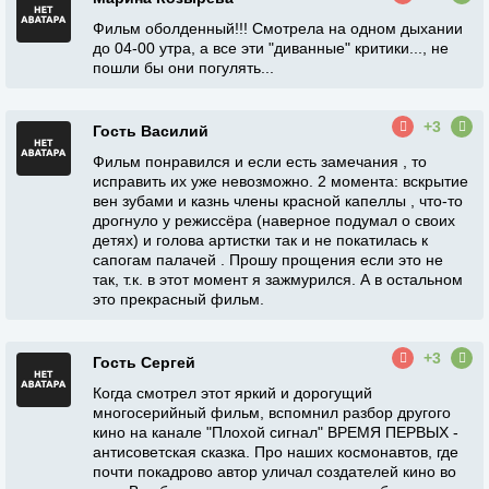
Фильм оболденный!!! Смотрела на одном дыхании
до 04-00 утра, а все эти "диванные" критики..., не
пошли бы они погулять...
+3
Гость Василий
Фильм понравился и если есть замечания , то
исправить их уже невозможно. 2 момента: вскрытие
вен зубами и казнь члены красной капеллы , что-то
дрогнуло у режиссёра (наверное подумал о своих
детях) и голова артистки так и не покатилась к
сапогам палачей . Прошу прощения если это не
так, т.к. в этот момент я зажмурился. А в остальном
это прекрасный фильм.
+3
Гость Сергей
Когда смотрел этот яркий и дорогущий
многосерийный фильм, вспомнил разбор другого
кино на канале "Плохой сигнал" ВРЕМЯ ПЕРВЫХ -
антисоветская сказка. Про наших космонавтов, где
почти покадрово автор уличал создателей кино во