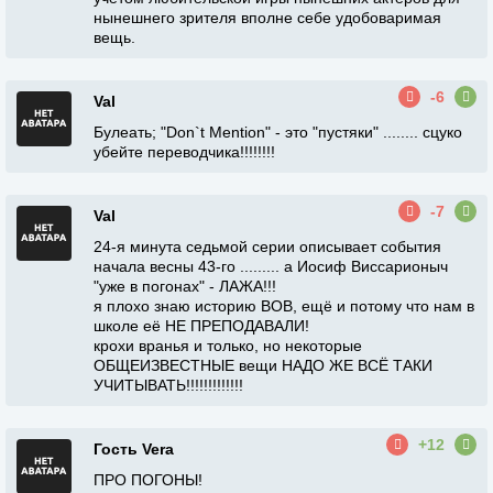
нынешнего зрителя вполне себе удобоваримая
вещь.
-6
Val
Булеать; "Don`t Mention" - это "пустяки" ........ сцуко
убейте переводчика!!!!!!!!
-7
Val
24-я минута седьмой серии описывает события
начала весны 43-го ......... а Иосиф Виссарионыч
"уже в погонах" - ЛАЖА!!!
я плохо знаю историю ВОВ, ещё и потому что нам в
школе её НЕ ПРЕПОДАВАЛИ!
крохи вранья и только, но некоторые
ОБЩЕИЗВЕСТНЫЕ вещи НАДО ЖЕ ВСЁ ТАКИ
УЧИТЫВАТЬ!!!!!!!!!!!!!
+12
Гость Vera
ПРО ПОГОНЫ!