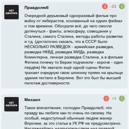
-23
Правдолюб
Очередной дерьмовый одноразовый фильм про
войну от либерастов, основанный на одних фейках
о том времени. Обосрали всё, до чего смогли
дотянуться - факты, атмосферу, совещания у
Сталина, самого Сталина, методы работы разветки
и т.д. (достаточно сказать, что в СССР было
НЕСКОЛЬКО РАЗВЕДОК - армейская разведка,
разведка НКВД, разведка МИДа, разведка
Коминтерна, личная разведка Сталина, а в фильме
Фитина почему то Берии подчинили - короче - один
пердёж) Не хватало ещё одной сцены Фитин
трахает очредную свою шпионку прямо на крыльце
здания гестапо в Берлине. Вот это был бы высший
пилотаж достоверности.
+3
Михаил
Такое впечатление, господин Правдолюб, что
правду вы любите как-то очень по-своему. На
особый, недоступный обычным людям манер.
Впрочем, за это статьи в УК РФ не предусмотрено.
Наслаждайтесь надругательством над правдой.