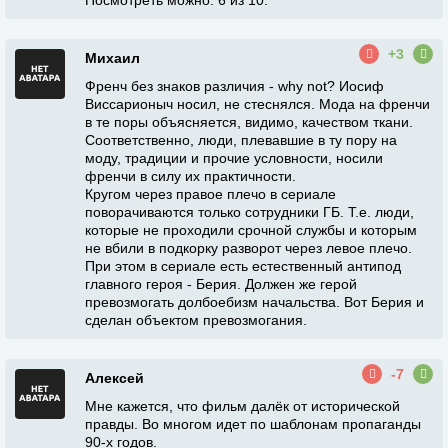
Посмотреть можно. 6 из 10.
+3
Михаил
Френч без знаков различия - why not? Иосиф
Виссарионыч носил, не стеснялся. Мода на френчи
в те поры объясняется, видимо, качеством ткани.
Соответственно, люди, плевавшие в ту пору на
моду, традиции и прочие условности, носили
френчи в силу их практичности.
Кругом через правое плечо в сериале
поворачиваются только сотрудники ГБ. Т.е. люди,
которые не проходили срочной службы и которым
не вбили в подкорку разворот через левое плечо.
При этом в сериале есть естественный антипод
главного героя - Берия. Должен же герой
превозмогать долбоебизм начальства. Вот Берия и
сделан объектом превозмогания.
-7
Алексей
Мне кажется, что фильм далёк от исторической
правды. Во многом идет по шаблонам пропаганды
90-х годов.