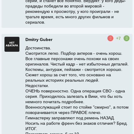
серии, и станет все понятно. Вердикт: у кого деды-
прадеды победили во второй мировой -
рекомендую к просмотру, у кого проиграли - не
тратьте время, есть много других фильмов и
сериалов.
+7
Dmitry Guber
Достоинства.
Смотрится легко. Подбор актеров - очень хорош.
Все главные персонажи очень похожи на своих
оригиналов. Чистый кадр - нет избыточных деталей.
Костюмы, антураж, пейзажи - смотрится хорошо.
Сюжет хорош за счет того, что основано на
реальных историях реальных людей.
Недостатки.
ОЧЕНЬ поверхностно. Одна операция СВО - одна
серия. Приходилось залезать в Вики, что бы хоть
немного почитать подробнее.
Военнослужащий стоит по стойке "смирно", а потом
поворачивается через ПРАВОЕ плечо.
Гимнастерку заправляют под ремень НАЗАД.
Носить на работе френч без знаков отличия? Бред.
ИТОГ.