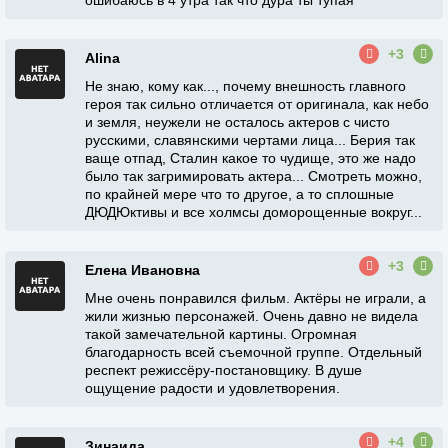
ошибаюсь в 4 утра так что дура ты тупая
+3
Alina
Не знаю, кому как..., почему внешность главного
героя так сильно отличается от оригинала, как небо
и земля, неужели не осталось актеров с чисто
русскими, славянскими чертами лица... Берия так
ваще отпад, Сталин какое то чудище, это же надо
было так загримировать актера... Смотреть можно,
по крайней мере что то другое, а то сплошные
ДЮДЮктивы и все холмсы доморощенные вокруг...
+3
Елена Ивановна
Мне очень понравился фильм. Актёры не играли, а
жили жизнью персонажей. Очень давно не видела
такой замечательной картины. Огромная
благодарность всей съемочной группе. Отдельный
респект режиссёру-постановщику. В душе
ощущение радости и удовлетворения.
+4
Зинаида