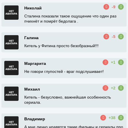
-9
Николай
Сталина показали такое ощущение что один раз
пчихнёт и помрёт бедолага .
-5
Галина
Китель у Фитина просто безобразный!!!
+1
Маргарита
Не говори глупостей - враг подслушивает!
+2
Михаил
Китель - безусловно, важнейшая особенность
сериала.
+38
Владимир
А мне лично нравятся такие фильмы и сериалы про