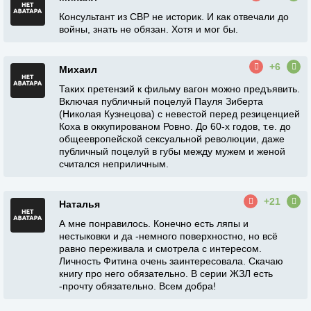
Консультант из СВР не историк. И как отвечали до
войны, знать не обязан. Хотя и мог бы.
+6
Михаил
Таких претензий к фильму вагон можно предъявить.
Включая публичный поцелуй Пауля Зиберта
(Николая Кузнецова) с невестой перед резиценцией
Коха в оккупированом Ровно. До 60-х годов, т.е. до
общеевропейской сексуальной революции, даже
публичный поцелуй в губы между мужем и женой
считался неприличным.
+21
Наталья
А мне понравилось. Конечно есть ляпы и
нестыковки и да -немного поверхностно, но всë
равно переживала и смотрела с интересом.
Личность Фитина очень заинтересовала. Скачаю
книгу про него обязательно. В серии ЖЗЛ есть
-прочту обязательно. Всем добра!