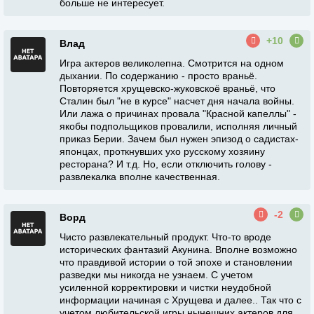
больше не интересует.
+10
Влад
Игра актеров великолепна. Смотрится на одном
дыхании. По содержанию - просто враньё.
Повторяется хрущевско-жуковскоё враньё, что
Сталин был "не в курсе" насчет дня начала войны.
Или лажа о причинах провала "Красной капеллы" -
якобы подпольщиков провалили, исполняя личный
приказ Берии. Зачем был нужен эпизод о садистах-
японцах, проткнувших ухо русскому хозяину
ресторана? И т.д. Но, если отключить голову -
развлекалка вполне качественная.
-2
Ворд
Чисто развлекательный продукт. Что-то вроде
исторических фантазий Акунина. Вполне возможно
что правдивой истории о той эпохе и становлении
разведки мы никогда не узнаем. С учетом
усиленной корректировки и чистки неудобной
информации начиная с Хрущева и далее.. Так что с
учетом любительской игры нынешних актеров для