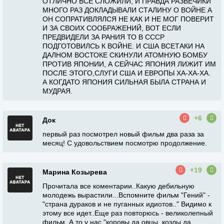
ОТЛИЧНО ВСЁ СЛОЖИЛИ, И ПРАВДА РАЗВЕЧИКИ
МНОГО РАЗ ДОКЛАДЫВАЛИ СТАЛИНУ О ВОЙНЕ А
ОН СОПРАТИВЛЯЛСЯ НЕ КАК И НЕ МОГ ПОВЕРИТ
И ЗА СВОИХ СООБРАЖЕНИЙ, ВОТ ЕСЛИ
ПРЕДВИДЕЛИ ЗА РАНИЯ ТО В СССР
ПОДГОТОВИЛСЬ К ВОЙНЕ. И США ВСЕТАКИ НА
ДАЛНОМ ВОСТОКЕ СКИНУЛИ АТОМНУЮ БОМБУ
ПРОТИВ ЯПОНИИ, А СЕЙЧАС ЯПОНИЯ ЛИЖИТ ИМ
ПОСЛЕ ЭТОГО,СЛУГИ США И ЕВРОПЫ ХА-ХА-ХА.
А КОГДАТО ЯПОНИЯ СИЛЬНАЯ БЫЛА СТРАНА И
МУДРАЯ.
+6
Док
первый раз посмотрел новый фильм два раза за
месяц! С удовольствием посмотрю продолжение.
+19
Марина Козырева
Прочитала все коментарии..Какую дебильную
молодежь вырастили...Вспомните фильм "Гений" -
"страна дураков и не пуганных идиотов.." Видимо к
этому все идет..Еще раз повторюсь - великолепный
фильм..А то у нас "коровы да овцы, козлы да