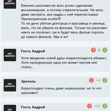
Евгения шахнович во всех ролях одинаково
высокомерная, а потому отвратительная. Не могу
даже смотреть, все кадры с ней перелистываю.
Пренеприятная особа👎
То ли дело убитая докторша и красавица и умница,
жаль, что ее убрали из фильма. Только на шахнович
никто не посягает, так и будет весь фильм портить
до самого финала. Увы и ах!
0
Гость Андрей
Хотя введение новой дуры корреспондента убивает.
Хотя прокурорская одна кто может против неё
стоять...
+4
Зритель
Кореспондент очень даже нормальная, не то что
шахнович!
+10
Гость Андрей