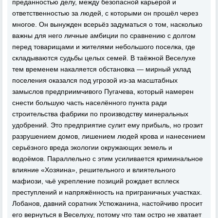
преданностью делу, между безопасной карьерой и
ответственностью за людей, с которыми он прошёл через
многое. Он вынужден всерьёз задуматься о том, насколько
важны для него личные амбиции по сравнению с долгом
перед товарищами и жителями небольшого поселка, где
складываются судьбы целых семей. В таёжной Веселухе
тем временем накаляется обстановка — мирный уклад
поселения оказался под угрозой из-за масштабных
замыслов предприимчивого Пугачева, который намерен
снести большую часть населённого пункта ради
строительства фабрики по производству минеральных
удобрений. Это предприятие сулит ему прибыль, но грозит
разрушением домов, лишением людей крова и нанесением
серьёзного вреда экологии окружающих земель и
водоёмов. Параллельно с этим усиливается криминальное
влияние «Хозяина», решительного и влиятельного
мафиози, чьё укрепление позиций рождает всплеск
преступлений и напряжённость на приграничных участках.
Лобанов, давний соратник Устюжанина, настойчиво просит
его вернуться в Веселуху, потому что там остро не хватает