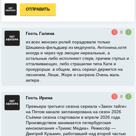
ОТПРАВИТЬ
0
Гость Галина
из всех женских ролей порадовали только
Шишкина-фельдшер из медпункта, Антонина,хотя
иногда и через чур эмоции нереальные, а
остальные либо исполняют стерв, причем глупых и
отталкивающих, либо страшилки типа Кати и
прокурорши. в общем, весь сериал держится на
лесничем, Леше, Жоре и гангрене.Очень жаль
актера .
0
Гость Ирина
Премьера третьего сезона сериала «Закон тайги»
на Пятом канале запланирована на сезон 2026
Съёмки сезона стартовали в апреле 2026 года.
Производством занимается петербургская
кинокомпания «Триикс Медиа». Режиссёр —
Дмитрий Кузьмин, работавший над второй частью