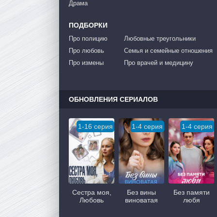
Драма
ПОДБОРКИ
Про полицию
Любовные треугольники
Про любовь
Семья и семейные отношения
Про измены
Про врачей и медицину
ОБНОВЛЕНИЯ СЕРИАЛОВ
1-16 серия
1-4 серия
1-4 серия
Сестра моя,
Без вины
Без памяти
Любовь
виноватая
любя