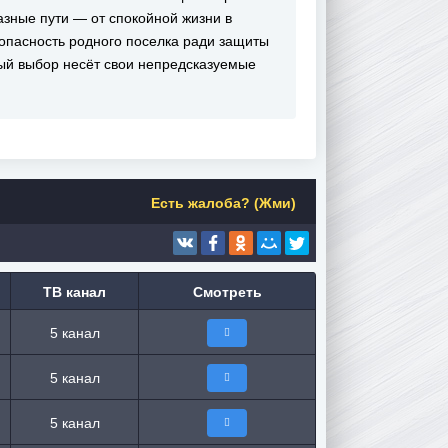
разные пути — от спокойной жизни в
 опасность родного поселка ради защиты
й выбор несёт свои непредсказуемые
Есть жалоба? (Жми)
ТВ канал
Смотреть
5 канал
5 канал
5 канал