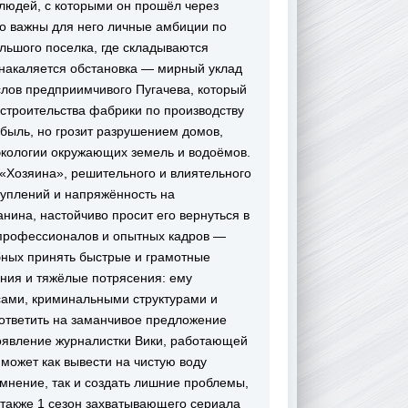
 людей, с которыми он прошёл через
ко важны для него личные амбиции по
льшого поселка, где складываются
 накаляется обстановка — мирный уклад
слов предприимчивого Пугачева, который
строительства фабрики по производству
быль, но грозит разрушением домов,
экологии окружающих земель и водоёмов.
«Хозяина», решительного и влиятельного
туплений и напряжённость на
нина, настойчиво просит его вернуться в
х профессионалов и опытных кадров —
обных принять быстрые и грамотные
ния и тяжёлые потрясения: ему
есами, криминальными структурами и
 ответить на заманчивое предложение
оявление журналистки Вики, работающей
 может как вывести на чистую воду
нение, так и создать лишние проблемы,
 также 1 сезон захватывающего сериала