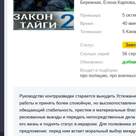
Бережная, Елена Карпова
5 октя
Премьера:
40 ми
Время:
5 Кан
Телеканал:
Зав
Статус:
56 сер
Сколько серий:
добав
Обновлено:
Входит в подборки:
про полицию, про военных
Руководство контрразведки старается вынудить Устюжани
работы и принять более спокойную, но высокопоставленн
обещающий стабильность, престиж и материальные блага
рискованные выезды и передать непосредственные дела
его жизнь и поднять статус в иерархии. Для полковника 
предложение: перед ним встает моральный выбор межд