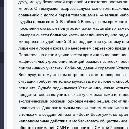
делу, между безопасной карьерой и ответственностью за
многое. Он вынужден всерьёз задуматься о том, насколь
сравнению с долгом перед товарищами и жителями небо
судьбы целых семей. В таёжной Веселухе тем временем
поселения оказался под угрозой из-за масштабных замы
намерен снести большую часть населённого пункта ради 
минеральных удобрений. Это предприятие сулит ему при
лишением людей крова и нанесением серьёзного вреда 
Параллельно с этим усиливается криминальное влияние 
мафиози, чьё укрепление позиций рождает всплеск прес
приграничных участках. Лобанов, давний соратник Устюжа
Веселуху, потому что там остро не хватает проверенны
ситуация требует не только мужества, но и людей, спос
решения. Судьба подкидывает Устюжанину новые испыта
предстоит снова вступить в схватку с корыстными интер
экологическими рисками, одновременно решая, стоит ли
начальства. Дополнительным усложнением становится п
в только что созданной газете «Вести Веселухи», которая
неправомерные действия и мобилизовать общественное м
обострив внимание СМИ и соперников. Смотри 2 сезон а