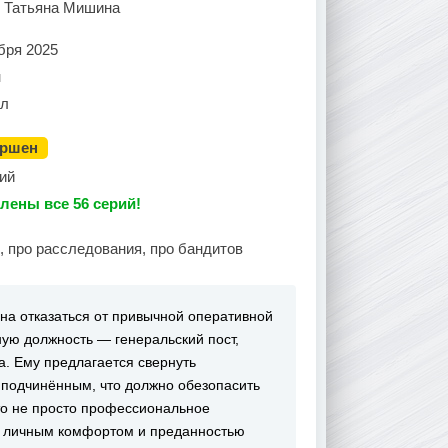
, Татьяна Мишина
бря 2025
н
ал
ершен
ий
лены все 56 серий!
, про расследования, про бандитов
на отказаться от привычной оперативной
ую должность — генеральский пост,
. Ему предлагается свернуть
 подчинённым, что должно обезопасить
это не просто профессиональное
у личным комфортом и преданностью