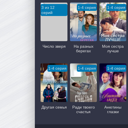
3 из 12
1-4 серия
1-4 серия
серий
Число зверя
На разных
Моя сестра
берегах
лучше
1-4 серия
1-4 серия
1-4 серия
Другая семья
Ради твоего
Анютины
счастья
глазки