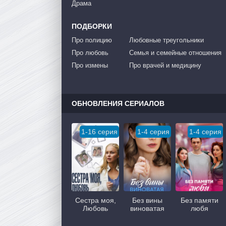
Драма
ПОДБОРКИ
Про полицию
Любовные треугольники
Про любовь
Семья и семейные отношения
Про измены
Про врачей и медицину
ОБНОВЛЕНИЯ СЕРИАЛОВ
1-16 серия
1-4 серия
1-4 серия
Сестра моя,
Без вины
Без памяти
Любовь
виноватая
любя