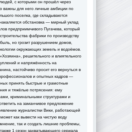
 людей, с которыми он прошёл через
ко важны для него личные амбиции по
льшого поселка, где складываются
 накаляется обстановка — мирный уклад
слов предприимчивого Пугачева, который
строительства фабрики по производству
быль, но грозит разрушением домов,
экологии окружающих земель и водоёмов.
«Хозяина», решительного и влиятельного
туплений и напряжённость на
нина, настойчиво просит его вернуться в
х профессионалов и опытных кадров —
обных принять быстрые и грамотные
ния и тяжёлые потрясения: ему
есами, криминальными структурами и
 ответить на заманчивое предложение
оявление журналистки Вики, работающей
 может как вывести на чистую воду
нение, так и создать лишние проблемы,
 также 1 сезон захватывающего сериала