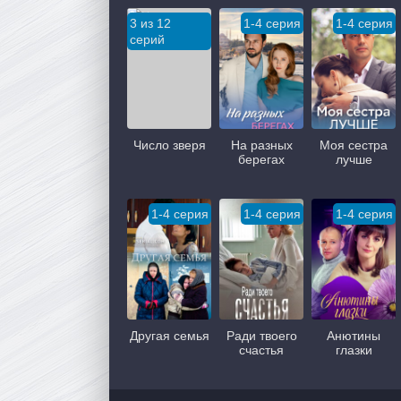
3 из 12
1-4 серия
1-4 серия
серий
Число зверя
На разных
Моя сестра
берегах
лучше
1-4 серия
1-4 серия
1-4 серия
Другая семья
Ради твоего
Анютины
счастья
глазки