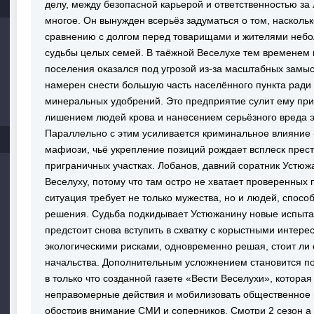
делу, между безопасной карьерой и ответственностью за
многое. Он вынужден всерьёз задуматься о том, насколь
сравнению с долгом перед товарищами и жителями небо
судьбы целых семей. В таёжной Веселухе тем временем
поселения оказался под угрозой из-за масштабных замы
намерен снести большую часть населённого пункта ради 
минеральных удобрений. Это предприятие сулит ему при
лишением людей крова и нанесением серьёзного вреда 
Параллельно с этим усиливается криминальное влияние 
мафиози, чьё укрепление позиций рождает всплеск прес
приграничных участках. Лобанов, давний соратник Устюжа
Веселуху, потому что там остро не хватает проверенны
ситуация требует не только мужества, но и людей, спос
решения. Судьба подкидывает Устюжанину новые испыта
предстоит снова вступить в схватку с корыстными интер
экологическими рисками, одновременно решая, стоит ли
начальства. Дополнительным усложнением становится п
в только что созданной газете «Вести Веселухи», которая
неправомерные действия и мобилизовать общественное м
обострив внимание СМИ и соперников. Смотри 2 сезон а