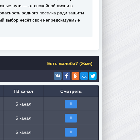
разные пути — от спокойной жизни в
 опасность родного поселка ради защиты
й выбор несёт свои непредсказуемые
Есть жалоба? (Жми)
ТВ канал
Смотреть
5 канал
5 канал
5 канал