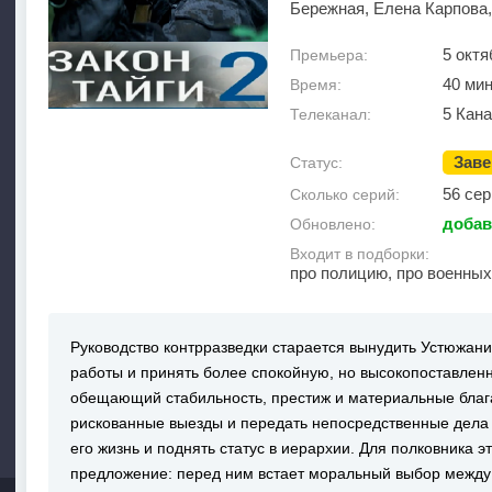
Бережная, Елена Карпова
5 октя
Премьера:
40 ми
Время:
5 Кан
Телеканал:
Зав
Статус:
56 сер
Сколько серий:
добав
Обновлено:
Входит в подборки:
про полицию, про военных
Руководство контрразведки старается вынудить Устюжани
работы и принять более спокойную, но высокопоставленн
обещающий стабильность, престиж и материальные блага
рискованные выезды и передать непосредственные дела
его жизнь и поднять статус в иерархии. Для полковника 
предложение: перед ним встает моральный выбор межд