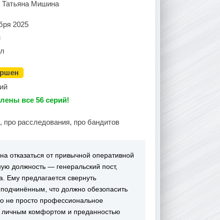
, Татьяна Мишина
бря 2025
н
ал
ершен
ий
лены все 56 серий!
, про расследования, про бандитов
на отказаться от привычной оперативной
ую должность — генеральский пост,
. Ему предлагается свернуть
 подчинённым, что должно обезопасить
это не просто профессиональное
у личным комфортом и преданностью