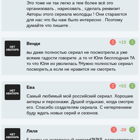
Это тоже не так легко а тем более всё это
организовать , нарисовать , сделать реквизит .
Авторы этого сериала молодцы ! Они стараются
для нас что бы нам было интересно . Поэтому
думайте что пишите .
+15
Венди
вы даже полностью сериал не посмотрели,а уже
всякие гадости говорите ,а то чт Юля бесплодная ‽А
то что Юля из уволилась ‽Нужно полностью сериал
посмореть,а если не нравится не смотреть
+53
Ева
Самый любимый мой российский сериал. Хорошие
актеры и персонажи. Душой отдыхаю, когда смотрю
его. Спасибо создателям сериала. С нетерпением
буду ждать новых серий и сезонов.
-39
Ляля
5 сезон не интересный совсем👎👎👎, разочарована