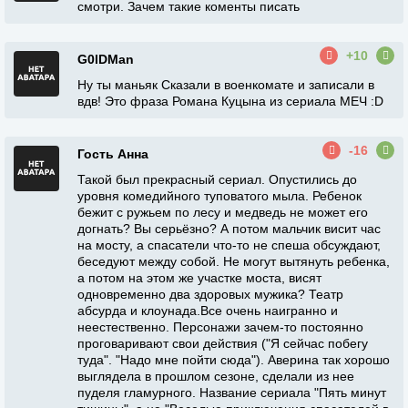
смотри. Зачем такие коменты писать
+10
G0lDMan
Ну ты маньяк Сказали в военкомате и записали в
вдв! Это фраза Романа Куцына из сериала МЕЧ :D
-16
Гость Анна
Такой был прекрасный сериал. Опустились до
уровня комедийного туповатого мыла. Ребенок
бежит с ружьем по лесу и медведь не может его
догнать? Вы серьёзно? А потом мальчик висит час
на мосту, а спасатели что-то не спеша обсуждают,
беседуют между собой. Не могут вытянуть ребенка,
а потом на этом же участке моста, висят
одновременно два здоровых мужика? Театр
абсурда и клоунада.Все очень наигранно и
неестественно. Персонажи зачем-то постоянно
проговаривают свои действия ("Я сейчас побегу
туда". "Надо мне пойти сюда"). Аверина так хорошо
выглядела в прошлом сезоне, сделали из нее
пуделя гламурного. Название сериала "Пять минут