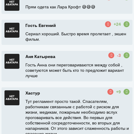
Прям одета как Лара Крофт 😅😅😅
+24
Гость Евгений
Сериал хороший. Быстро время пролетает , экшен
фильм.
-3
Аня Катырева
Гость Анна они переговариваются между собой ,
советуются может быть кто то предложит вариант
лучше
+9
Хастур
Тут регламент просто такой. Спасателям,
работникам связанным с работой с риском для
жизни, медикам, пожарным необходимо вслух
проговаривать все действия. Во первых для
собственной сосредоточенности, во вторых для
напарников. От этого зависит слаженность работы и
спасение жизни.