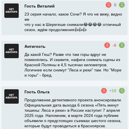
0
Гость Виталий
23 серия начало, какое Сочи? Я что не вижу, видно
же
что у нас в Шерегеше снимали😂😂😂😂 отличный
сезон, ждём продолжения👍👍👍
-6
Антигость
Да какой Геш? Разве что там горы вдруг не
поменялись. И скажите, нафига снимать сцены из
Красной Поляны в 4,5 тысячах километров.
Логичнее если снимут "Леса и реки" там. Но "Море
и горы" - бред.
+10
Гость Ольга
Продолжение детективного проекта анонсировали.
Официальная дата выхода 6 сезона «Пять минут
тишины: Леса и реки» в России наступит 7 апреля
2025 года. Напомним, в марте 2024 года публике
объявили о предстоящих съемках шестого сезона,
которые будут проводиться в Красноярске.