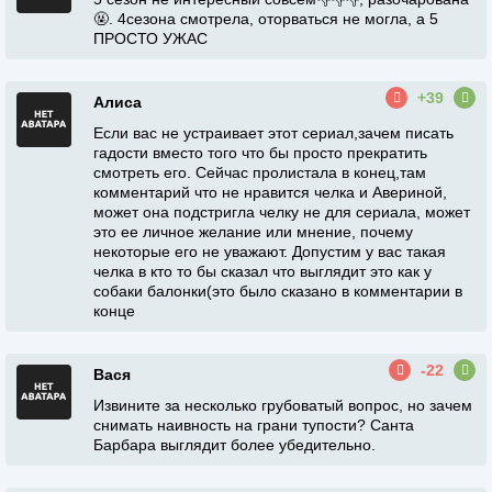
🤬. 4сезона смотрела, оторваться не могла, а 5
ПРОСТО УЖАС
+39
Алиса
Если вас не устраивает этот сериал,зачем писать
гадости вместо того что бы просто прекратить
смотреть его. Сейчас пролистала в конец,там
комментарий что не нравится челка и Авериной,
может она подстригла челку не для сериала, может
это ее личное желание или мнение, почему
некоторые его не уважают. Допустим у вас такая
челка в кто то бы сказал что выглядит это как у
собаки балонки(это было сказано в комментарии в
конце
-22
Вася
Извините за несколько грубоватый вопрос, но зачем
снимать наивность на грани тупости? Санта
Барбара выглядит более убедительно.