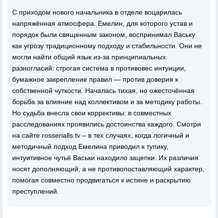
С приходом нового начальника в отделе воцарилась
напряжённая атмосфера. Емелин, для которого устав и
порядок были священным законом, воспринимал Ваську
как угрозу традиционному подходу и стабильности. Они не
могли найти общий язык из-за принципиальных
разногласий: строгая система в противовес интуиции,
бумажное закрепление правил — против доверия к
собственной чуткости. Началась тихая, но ожесточённая
борьба за влияние над коллективом и за методику работы.
Но судьба внесла свои коррективы: в совместных
расследованиях проявились достоинства каждого. Смотри
на сайте rosserialls.tv – в тех случаях, когда логичный и
методичный подход Емелина приводил к тупику,
интуитивное чутьё Васьки находило зацепки. Их различия
носят дополняющий, а не противопоставляющий характер,
помогая совместно продвигаться к истине и раскрытию
преступлений.