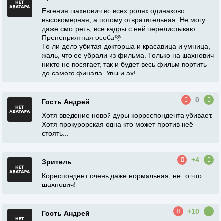
Евгения шахнович во всех ролях одинаково
высокомерная, а потому отвратительная. Не могу
даже смотреть, все кадры с ней перелистываю.
Пренеприятная особа👎
То ли дело убитая докторша и красавица и умница,
жаль, что ее убрали из фильма. Только на шахнович
никто не посягает, так и будет весь фильм портить
до самого финала. Увы и ах!
0
Гость Андрей
Хотя введение новой дуры корреспондента убивает.
Хотя прокурорская одна кто может против неё
стоять...
+4
Зритель
Кореспондент очень даже нормальная, не то что
шахнович!
+10
Гость Андрей