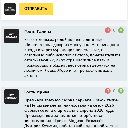
ОТПРАВИТЬ
0
Гость Галина
из всех женских ролей порадовали только
Шишкина-фельдшер из медпункта, Антонина,хотя
иногда и через чур эмоции нереальные, а
остальные либо исполняют стерв, причем глупых и
отталкивающих, либо страшилки типа Кати и
прокурорши. в общем, весь сериал держится на
лесничем, Леше, Жоре и гангрене.Очень жаль
актера .
0
Гость Ирина
Премьера третьего сезона сериала «Закон тайги»
на Пятом канале запланирована на сезон 2026
Съёмки сезона стартовали в апреле 2026 года.
Производством занимается петербургская
кинокомпания «Триикс Медиа». Режиссёр —
Дмитрий Кузьмин, работавший над второй частью