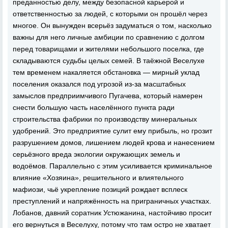
преданностью делу, между безопасной карьерой и
ответственностью за людей, с которыми он прошёл через
многое. Он вынужден всерьёз задуматься о том, насколько
важны для него личные амбиции по сравнению с долгом
перед товарищами и жителями небольшого поселка, где
складываются судьбы целых семей. В таёжной Веселухе
тем временем накаляется обстановка — мирный уклад
поселения оказался под угрозой из-за масштабных
замыслов предприимчивого Пугачева, который намерен
снести большую часть населённого пункта ради
строительства фабрики по производству минеральных
удобрений. Это предприятие сулит ему прибыль, но грозит
разрушением домов, лишением людей крова и нанесением
серьёзного вреда экологии окружающих земель и
водоёмов. Параллельно с этим усиливается криминальное
влияние «Хозяина», решительного и влиятельного
мафиози, чьё укрепление позиций рождает всплеск
преступлений и напряжённость на приграничных участках.
Лобанов, давний соратник Устюжанина, настойчиво просит
его вернуться в Веселуху, потому что там остро не хватает