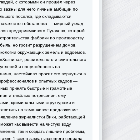
 людей, с которыми он прошёл через
ко важны для него личные амбиции по
льшого поселка, где складываются
 накаляется обстановка — мирный уклад
слов предприимчивого Пугачева, который
строительства фабрики по производству
быль, но грозит разрушением домов,
экологии окружающих земель и водоёмов.
«Хозяина», решительного и влиятельного
туплений и напряжённость на
нина, настойчиво просит его вернуться в
х профессионалов и опытных кадров —
обных принять быстрые и грамотные
ния и тяжёлые потрясения: ему
есами, криминальными структурами и
 ответить на заманчивое предложение
оявление журналистки Вики, работающей
 может как вывести на чистую воду
нение, так и создать лишние проблемы,
 также 1 сезон захватывающего сериала