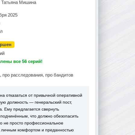
, Татьяна Мишина
бря 2025
н
ал
ершен
ий
лены все 56 серий!
, про расследования, про бандитов
на отказаться от привычной оперативной
ую должность — генеральский пост,
. Ему предлагается свернуть
 подчинённым, что должно обезопасить
это не просто профессиональное
у личным комфортом и преданностью