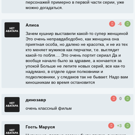
персонажей примерно в первой части серии, уже
можно догадаться.
-6
Алиса
Зачем кушнир выставили какой-то супер женщиной
Это очень неправдабодобно, как женщина она
приятная особа, но далеко не красотка, и не из тех
кто меняет мужиков как перчатки, т.е. выглядит
какой-то побля.... Это очень портит сериал Да и
вообще начало было за здравие, а кончается за
упокой Больше не лепите новых серий, все как-то
надумано, в отделе одни полковники и
подколковники, у следаков так не бывает. Надо вам
киношникам во время остановится
0
динозавр
очень классный фильм
+3
Гость Маруся