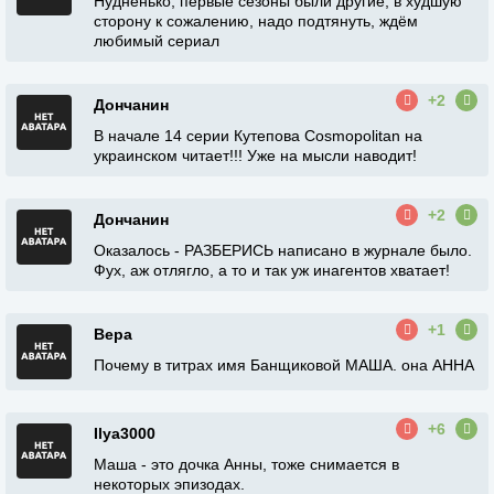
Нудненько, первые сезоны были другие, в худшую
сторону к сожалению, надо подтянуть, ждём
любимый сериал
+2
Дончанин
В начале 14 серии Кутепова Cosmopolitan на
украинском читает!!! Уже на мысли наводит!
+2
Дончанин
Оказалось - РАЗБЕРИСЬ написано в журнале было.
Фух, аж отлягло, а то и так уж инагентов хватает!
+1
Вера
Почему в титрах имя Банщиковой МАША. она АННА
+6
Ilya3000
Маша - это дочка Анны, тоже снимается в
некоторых эпизодах.