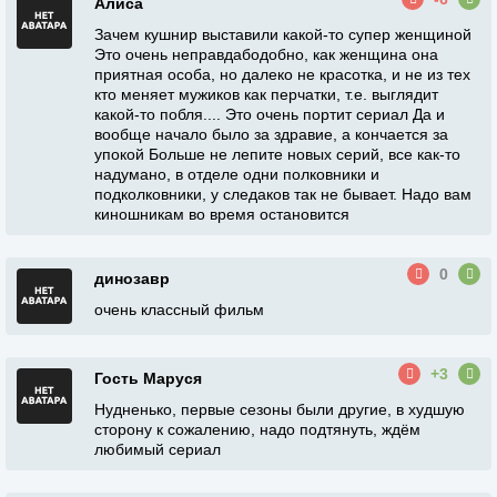
Алиса
Зачем кушнир выставили какой-то супер женщиной
Это очень неправдабодобно, как женщина она
приятная особа, но далеко не красотка, и не из тех
кто меняет мужиков как перчатки, т.е. выглядит
какой-то побля.... Это очень портит сериал Да и
вообще начало было за здравие, а кончается за
упокой Больше не лепите новых серий, все как-то
надумано, в отделе одни полковники и
подколковники, у следаков так не бывает. Надо вам
киношникам во время остановится
0
динозавр
очень классный фильм
+3
Гость Маруся
Нудненько, первые сезоны были другие, в худшую
сторону к сожалению, надо подтянуть, ждём
любимый сериал