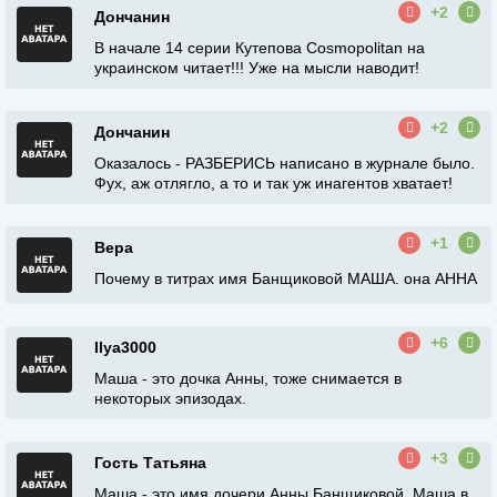
+2
Дончанин
В начале 14 серии Кутепова Cosmopolitan на
украинском читает!!! Уже на мысли наводит!
+2
Дончанин
Оказалось - РАЗБЕРИСЬ написано в журнале было.
Фух, аж отлягло, а то и так уж инагентов хватает!
+1
Вера
Почему в титрах имя Банщиковой МАША. она АННА
+6
Ilya3000
Маша - это дочка Анны, тоже снимается в
некоторых эпизодах.
+3
Гость Татьяна
Маша - это имя дочери Анны Банщиковой. Маша в