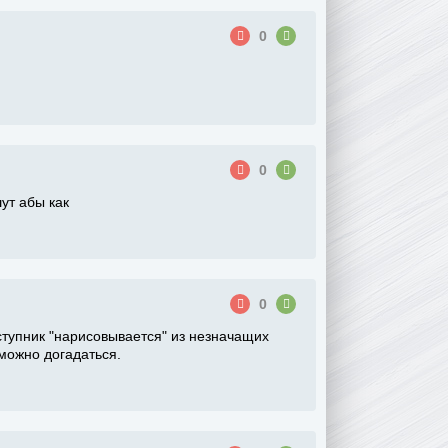
0
0
ут абы как
0
ступник "нарисовывается" из незначащих
можно догадаться.