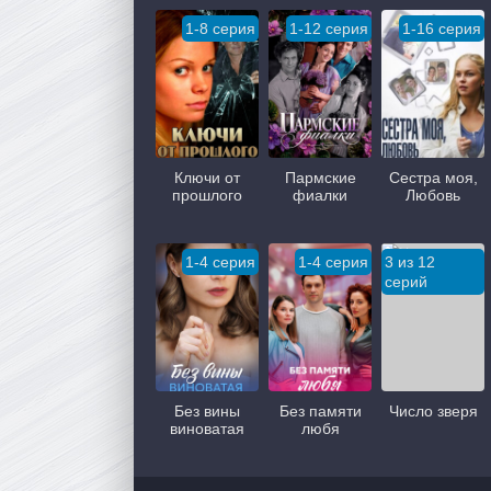
1-8 серия
1-12 серия
1-16 серия
Ключи от
Пармские
Сестра моя,
прошлого
фиалки
Любовь
1-4 серия
1-4 серия
3 из 12
серий
Без вины
Без памяти
Число зверя
виноватая
любя