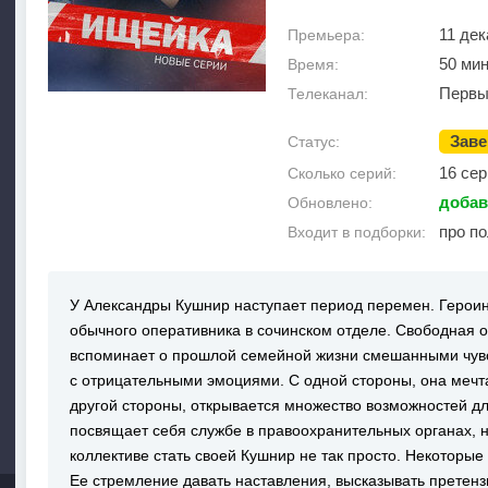
11 дек
Премьера:
50 мин
Время:
Первы
Телеканал:
Зав
Статус:
16 сер
Сколько серий:
добав
Обновлено:
про п
Входит в подборки:
У Александры Кушнир наступает период перемен. Героин
обычного оперативника в сочинском отделе. Свободная 
вспоминает о прошлой семейной жизни смешанными чувст
с отрицательными эмоциями. С одной стороны, она мечт
другой стороны, открывается множество возможностей д
посвящает себя службе в правоохранительных органах, н
коллективе стать своей Кушнир не так просто. Некоторые 
Ее стремление давать наставления, высказывать претен