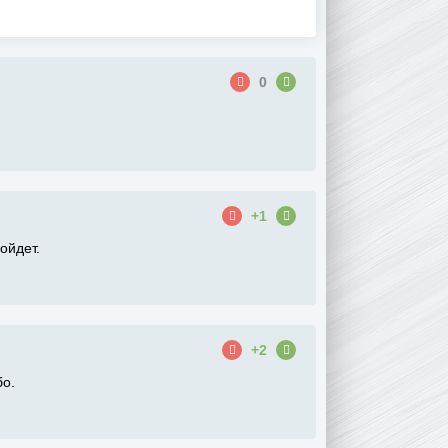
0
+1
ойдет.
+2
бо.