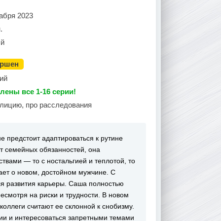
абря 2023
.
й
ершен
ий
лены все 1-16 серии!
олицию, про расследования
е предстоит адаптироваться к рутине
от семейных обязанностей, она
вами — то с ностальгией и теплотой, то
ает о новом, достойном мужчине. С
ля развития карьеры. Саша полностью
есмотря на риски и трудности. В новом
коллеги считают ее склонной к снобизму.
зии и интересоваться запретными темами