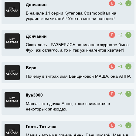
+2
Дончанин
В начале 14 серии Кутепова Cosmopolitan на
украинском читает!!! Уже на мысли наводит!
+2
Дончанин
Оказалось - РАЗБЕРИСЬ написано в журнале было.
Фух, аж отлягло, а то и так уж инагентов хватает!
+1
Вера
Почему в титрах имя Банщиковой МАША. она АННА
+6
Ilya3000
Маша - это дочка Анны, тоже снимается в
некоторых эпизодах.
+3
Гость Татьяна
Маша - это имя дочери Анны Банщиковой. Маша в