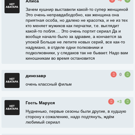
Алиса
Зачем кушнир выставили какой-то супер женщиной
Это очень неправдабодобно, как женщина она
приятная особа, но далеко не красотка, и не из тех
кто меняет мужиков как перчатки, т.е. выглядит
какой-то побля.... Это очень портит сериал Да и
вообще начало было за здравие, а кончается за
упокой Больше не лепите новых серий, все как-то
надумано, в отделе одни полковники и
подколковники, у следаков так не бывает. Надо вам
киношникам во время остановится
0
динозавр
очень классный фильм
+3
Гость Маруся
Нудненько, первые сезоны были другие, в худшую
сторону к сожалению, надо подтянуть, ждём
любимый сериал