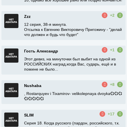
10, однако все хорошее рано или поздно кончается!
+2
Zzz
12 серия, 38-я минута.
Отсылка к Евгению Викторовичу Пригожину - "делай
что должен и будь что будет"
+1
Гость Александр
Этот девиз, на минуточки был выбит на одной из
РОССИЙСКИХ наград,когда Вас, сударь, ещё и в
помине не было...
+8
Nushaba
, Rostarquyev i Tixamirov- velikolepnaya dvoyka💞💞💞
💞💞💞💞💞
+17
SLIM
Серия 18. Когда русского (пардон, российского, т.к.