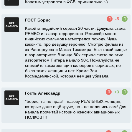
Копатыч устроился в ФСБ, оригинально :-)
-5
ГОСТ Борис
Какойта индийский сериал 20 части. Девушка стала
РЕМБО и главар террористов. Режиссёр много
индийских фильмов насмотрелся походу. Чушь
какой-то, про девушку героиню. Смотрю фильм из
за Расторгуева и Макса Тихомира. Был такой сищык
и вор авторитет. В конце 80х.сериал снято по этих
авторитетом Питера начало 90х. Пожалуйста не
снимайте таких женщин килоеров в сериалах, не
было таких женщин и нет. Кроме Зоя
Космедемянской, которая немцев убивала
+3
Гость Александр
"Борис, ты не прав!"- назову РЕАЛЬНЫХ женщин,
которые даже ещё круче, но - не поленись сам! Для
начала прочитай историю женских авиационных
ПОЛКОВ !!!