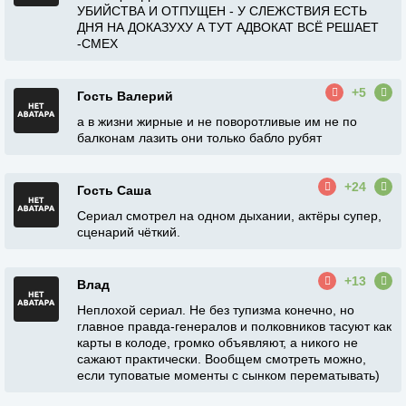
УБИЙСТВА И ОТПУЩЕН - У СЛЕЖСТВИЯ ЕСТЬ
ДНЯ НА ДОКАЗУХУ А ТУТ АДВОКАТ ВСЁ РЕШАЕТ
-СМЕХ
+5
Гость Валерий
а в жизни жирные и не поворотливые им не по
балконам лазить они только бабло рубят
+24
Гость Саша
Сериал смотрел на одном дыхании, актёры супер,
сценарий чёткий.
+13
Влад
Неплохой сериал. Не без тупизма конечно, но
главное правда-генералов и полковников тасуют как
карты в колоде, громко объявляют, а никого не
сажают практически. Вообщем смотреть можно,
если туповатые моменты с сынком перематывать)