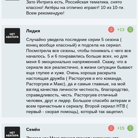
Зато Интрига есть, Российская тематика, снято
классно! Актёры на отлично играют! 10 из 10-ти.
Всем рекомендую!
+13
Лидия
Случайно увидела последние серии 5 сезона (
конец вообще классный) и подсела на сериал.
Посмотрела все сезоны, чтобы понимать с чего все
началось. 5 и 6 понравились больше всех, но для
меня 6 эмоционально напряженней. Скажу, что в
сериале все реалистично, в жизни ситуации бывают
еще глупее и хуже. Очень хороша раскрыта
настоящая дружба ( Расторгуев и его команда,
Расторгуев и Макс), да и самые главные, на мой
взгляд качества личности честность, благородство,
справедливость, честь. Расторгуев отличный
человек, друг и лидер. Большое спасибо актерам и
всем причастным к сериалу. Второй сериал НТВ (
первый - скорая помощь), который так зацепил.
+15
Семён