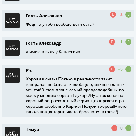
-2
Гость Александр
Федя, а у тебя вообще дети есть?
+1
Гость александр
я имею в виду у Каплевича
+5
Pro
Хорошая сказка!Только в реальности таких
генералов не бывает и вообще единицы честных
ментов!В этом плане самый правдоподобный по
моему мнению сериал Глухарь!Ну а так конечно
хороший остросюжетный сериал ,актерская игра
хорошая ,особенно Кирилл Полухин хорош!Много
киноляпов ,которые часто бросаются в глаза!)
0
Тимур