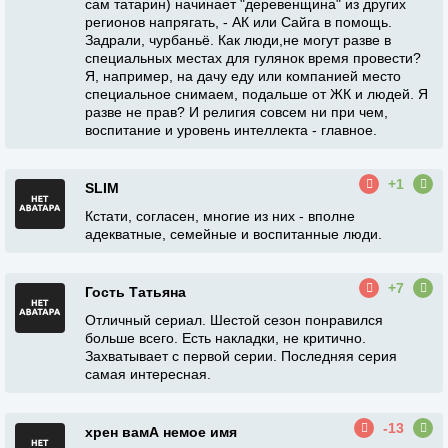
сам татарин) начинает "деревенщина" из других
регионов напрягать, - АК или Сайга в помощь.
Задрали, чурбаньё. Как люди,не могут разве в
специальных местах для гулянок время провести?
Я, например, на дачу еду или компанией место
специальное снимаем, подальше от ЖК и людей. Я
разве не прав? И религия совсем ни при чем,
воспитание и уровень интеллекта - главное.
+1
SLIM
Кстати, согласен, многие из них - вполне
адекватные, семейные и воспитанные люди.
+7
Гость Татьяна
Отличный сериал. Шестой сезон понравился
больше всего. Есть накладки, не критично.
Захватывает с первой серии. Последняя серия
самая интересная.
-13
хрен вамА немое имя