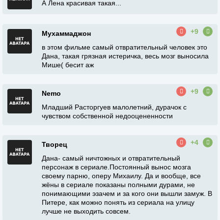
А Лена красивая такая...
+9
Мухаммаджон
в этом фильме самый отвратительный человек это
Дана, такая грязная истеричка, весь мозг выносила
Мише( бесит аж
+9
Nemo
Младший Расторгуев малолетний, дурачок с
чувством собственной недооцененности
+4
Творец
Дана- самый ничтожных и отвратительный
персонаж в сериале.Постоянный вынос мозга
своему парню, оперу Михаилу. Да и вообще, все
жёны в сериале показаны полными дурами, не
понимающими эзачем и за кого они вышли замуж. В
Питере, как можно понять из сериала на улицу
лучше не выходить совсем.