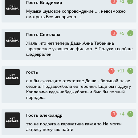
+1
Гость Владимир
Музыка шумовое сопровождение .... невозможно
смотреть Все испорчено ...
+5
Гость Светлана
Жаль ,что нет теперь Даши.Анна Табанина
.прекрасное украшение фильма .А Полухин вообще
шедеврален.
+11
гость
а я бы сказал,что отсутствие Даши - большой плюс
сезона. Подзадолбала ее героиня. Еще бы подругу
Каплевича куда-нибудь убрать и был бы полный
порядок...
+4
Гость александр
это не подруга.а каракатица какая то.Не могли
актрису получше найти.