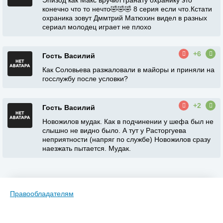
Эпизод как Макс вручил гранату охранику это
конечно что то нечто🤣🤣🤣 8 серия если что.Кстати
охраника зовут Дммтрий Матюхин видел в разных
сериал молодец играет не плохо
+6
Гость Василий
Как Соловьева разжаловали в майоры и приняли на
госслужбу после условки?
+2
Гость Василий
Новожилов мудак. Как в подчинении у шефа был не
слышно не видно было. А тут у Расторгуева
неприятности (напряг по службе) Новожилов сразу
наезжать пытается. Мудак.
Правообладателям