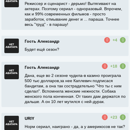
Режиссер и сценарист - дерьмо! Вытягивают на
актерах. Поэтому сериал - одноразовый. Впрочем,
как и 99% современных фильмов - просто
заработок, отмывание денег и ... параша. Точнее
весь "труд" - в парашу!
+4
Гость Александр
Будет ещё сезон?
+18
Гость Александр
Дана, еще во 2 сезоне чудила-в казино проиграла
500 тыс долларов,за нее Каплевич подписася
бандитам, а она так сострадательно "Что ты с ним
сделал". Вспомнила женские нежности. Собака
женского пола конченная. От таких дам держатся по
дальше. А он 10 лет мутился с ней-дурак.
+23
URIY
Норм сериал, наиграно - да, а у америкосов не так?