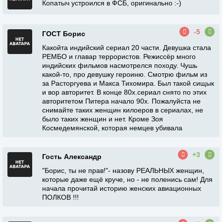
Копатыч устроился в ФСБ, оригинально :-)
-5
ГОСТ Борис
Какойта индийский сериал 20 части. Девушка стала
РЕМБО и главар террористов. Режиссёр много
индийских фильмов насмотрелся походу. Чушь
какой-то, про девушку героиню. Смотрю фильм из
за Расторгуева и Макса Тихомира. Был такой сищык
и вор авторитет. В конце 80х.сериал снято по этих
авторитетом Питера начало 90х. Пожалуйста не
снимайте таких женщин килоеров в сериалах, не
было таких женщин и нет. Кроме Зоя
Космедемянской, которая немцев убивала
+3
Гость Александр
"Борис, ты не прав!"- назову РЕАЛЬНЫХ женщин,
которые даже ещё круче, но - не поленись сам! Для
начала прочитай историю женских авиационных
ПОЛКОВ !!!