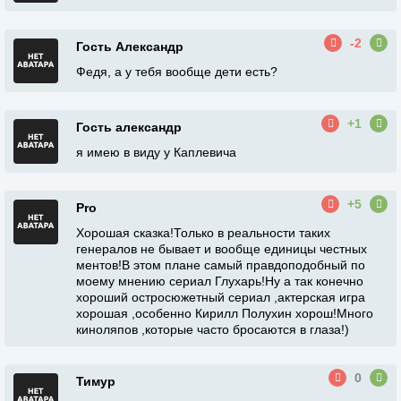
-2
Гость Александр
Федя, а у тебя вообще дети есть?
+1
Гость александр
я имею в виду у Каплевича
+5
Pro
Хорошая сказка!Только в реальности таких
генералов не бывает и вообще единицы честных
ментов!В этом плане самый правдоподобный по
моему мнению сериал Глухарь!Ну а так конечно
хороший остросюжетный сериал ,актерская игра
хорошая ,особенно Кирилл Полухин хорош!Много
киноляпов ,которые часто бросаются в глаза!)
0
Тимур