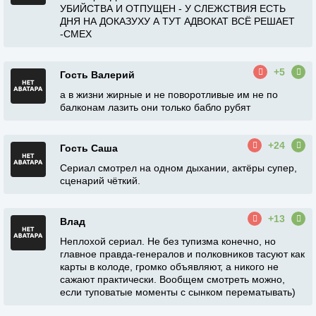
УБИЙСТВА И ОТПУЩЕН - У СЛЕЖСТВИЯ ЕСТЬ
ДНЯ НА ДОКАЗУХУ А ТУТ АДВОКАТ ВСЁ РЕШАЕТ
-СМЕХ
+5
Гость Валерий
а в жизни жирные и не поворотливые им не по
балконам лазить они только бабло рубят
+24
Гость Саша
Сериал смотрел на одном дыхании, актёры супер,
сценарий чёткий.
+13
Влад
Неплохой сериал. Не без тупизма конечно, но
главное правда-генералов и полковников тасуют как
карты в колоде, громко объявляют, а никого не
сажают практически. Вообщем смотреть можно,
если туповатые моменты с сынком перематывать)