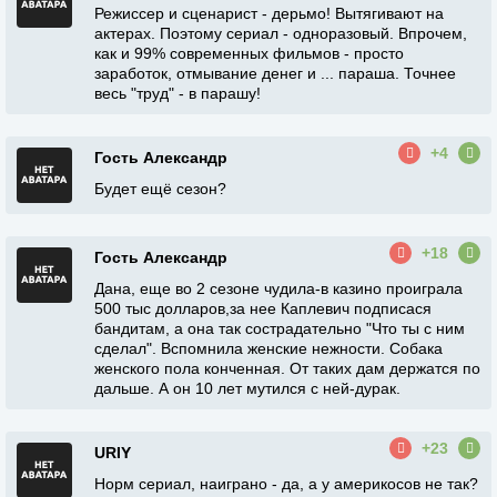
Режиссер и сценарист - дерьмо! Вытягивают на
актерах. Поэтому сериал - одноразовый. Впрочем,
как и 99% современных фильмов - просто
заработок, отмывание денег и ... параша. Точнее
весь "труд" - в парашу!
+4
Гость Александр
Будет ещё сезон?
+18
Гость Александр
Дана, еще во 2 сезоне чудила-в казино проиграла
500 тыс долларов,за нее Каплевич подписася
бандитам, а она так сострадательно "Что ты с ним
сделал". Вспомнила женские нежности. Собака
женского пола конченная. От таких дам держатся по
дальше. А он 10 лет мутился с ней-дурак.
+23
URIY
Норм сериал, наиграно - да, а у америкосов не так?