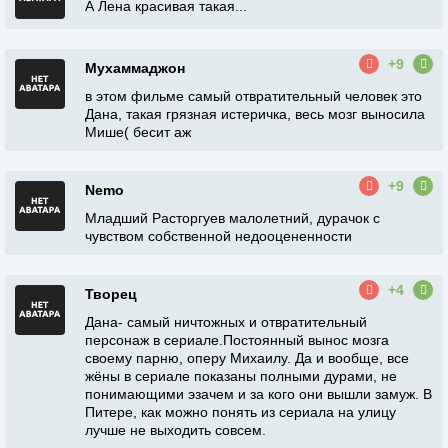
А Лена красивая такая...
+9
Мухаммаджон
в этом фильме самый отвратительный человек это
Дана, такая грязная истеричка, весь мозг выносила
Мише( бесит аж
+9
Nemo
Младший Расторгуев малолетний, дурачок с
чувством собственной недооцененности
+4
Творец
Дана- самый ничтожных и отвратительный
персонаж в сериале.Постоянный вынос мозга
своему парню, оперу Михаилу. Да и вообще, все
жёны в сериале показаны полными дурами, не
понимающими эзачем и за кого они вышли замуж. В
Питере, как можно понять из сериала на улицу
лучше не выходить совсем.