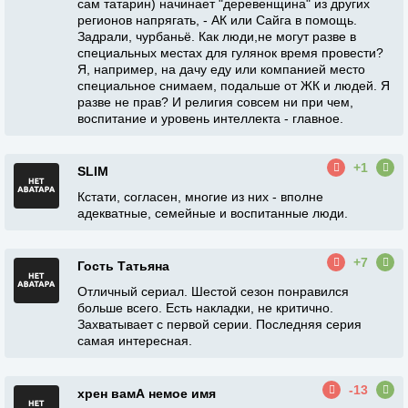
сам татарин) начинает "деревенщина" из других
регионов напрягать, - АК или Сайга в помощь.
Задрали, чурбаньё. Как люди,не могут разве в
специальных местах для гулянок время провести?
Я, например, на дачу еду или компанией место
специальное снимаем, подальше от ЖК и людей. Я
разве не прав? И религия совсем ни при чем,
воспитание и уровень интеллекта - главное.
+1
SLIM
Кстати, согласен, многие из них - вполне
адекватные, семейные и воспитанные люди.
+7
Гость Татьяна
Отличный сериал. Шестой сезон понравился
больше всего. Есть накладки, не критично.
Захватывает с первой серии. Последняя серия
самая интересная.
-13
хрен вамА немое имя