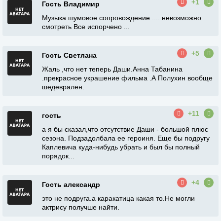
+1
Гость Владимир
Музыка шумовое сопровождение .... невозможно
смотреть Все испорчено ...
+5
Гость Светлана
Жаль ,что нет теперь Даши.Анна Табанина
.прекрасное украшение фильма .А Полухин вообще
шедеврален.
+11
гость
а я бы сказал,что отсутствие Даши - большой плюс
сезона. Подзадолбала ее героиня. Еще бы подругу
Каплевича куда-нибудь убрать и был бы полный
порядок...
+4
Гость александр
это не подруга.а каракатица какая то.Не могли
актрису получше найти.