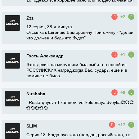
10, однако все хорошее рано или поздно кончается!
+2
Zzz
12 серия, 38-я минута.
Отсылка к Евгению Викторовичу Пригожину - "делай
что должен и будь что будет"
+1
Гость Александр
Этот девиз, на минуточки был выбит на одной из
РОССИЙСКИХ наград,когда Вас, сударь, ещё и в
помине не было...
+8
Nushaba
, Rostarquyev i Tixamirov- velikolepnaya dvoyka💞💞💞
💞💞💞💞💞
+17
SLIM
Серия 18. Когда русского (пардон, российского, т.к.