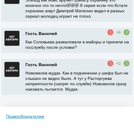
Эпизод как Макс вручил гранату охранику это
конечно что то нечто🤣🤣🤣 8 серия если что.Кстати
охраника зовут Дммтрий Матюхин видел в разных
сериал молодец играет не плохо
+6
Гость Василий
Как Соловьева разжаловали в майоры и приняли на
госслужбу после условки?
+2
Гость Василий
Новожилов мудак. Как в подчинении у шефа был не
слышно не видно было. А тут у Расторгуева
неприятности (напряг по службе) Новожилов сразу
наезжать пытается. Мудак.
Правообладателям