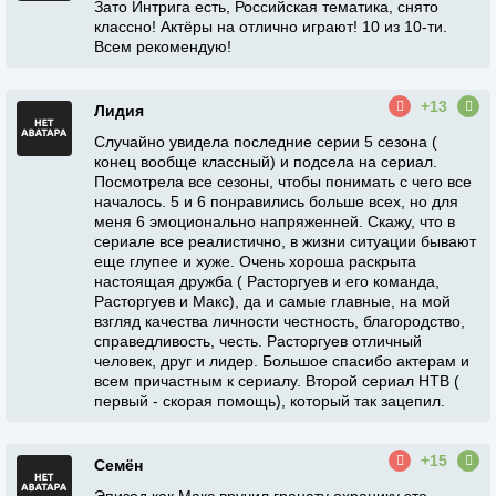
Зато Интрига есть, Российская тематика, снято
классно! Актёры на отлично играют! 10 из 10-ти.
Всем рекомендую!
+13
Лидия
Случайно увидела последние серии 5 сезона (
конец вообще классный) и подсела на сериал.
Посмотрела все сезоны, чтобы понимать с чего все
началось. 5 и 6 понравились больше всех, но для
меня 6 эмоционально напряженней. Скажу, что в
сериале все реалистично, в жизни ситуации бывают
еще глупее и хуже. Очень хороша раскрыта
настоящая дружба ( Расторгуев и его команда,
Расторгуев и Макс), да и самые главные, на мой
взгляд качества личности честность, благородство,
справедливость, честь. Расторгуев отличный
человек, друг и лидер. Большое спасибо актерам и
всем причастным к сериалу. Второй сериал НТВ (
первый - скорая помощь), который так зацепил.
+15
Семён