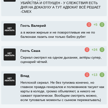
УБИЙСТВА И ОТПУЩЕН - У СЛЕЖСТВИЯ ЕСТЬ
ДНЯ НА ДОКАЗУХУ А ТУТ АДВОКАТ ВСЁ РЕШАЕТ
-СМЕХ
+5
Гость Валерий
а в жизни жирные и не поворотливые им не по
балконам лазить они только бабло рубят
+24
Гость Саша
Сериал смотрел на одном дыхании, актёры супер,
сценарий чёткий.
+13
Влад
Неплохой сериал. Не без тупизма конечно, но
главное правда-генералов и полковников тасуют как
карты в колоде, громко объявляют, а никого не
сажают практически. Вообщем смотреть можно,
если туповатые моменты с сынком перематывать)