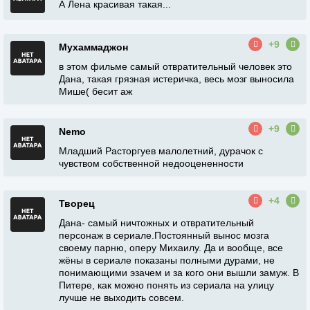
А Лена красивая такая...
+9
Мухаммаджон
в этом фильме самый отвратительный человек это
Дана, такая грязная истеричка, весь мозг выносила
Мише( бесит аж
+9
Nemo
Младший Расторгуев малолетний, дурачок с
чувством собственной недооцененности
+4
Творец
Дана- самый ничтожных и отвратительный
персонаж в сериале.Постоянный вынос мозга
своему парню, оперу Михаилу. Да и вообще, все
жёны в сериале показаны полными дурами, не
понимающими эзачем и за кого они вышли замуж. В
Питере, как можно понять из сериала на улицу
лучше не выходить совсем.