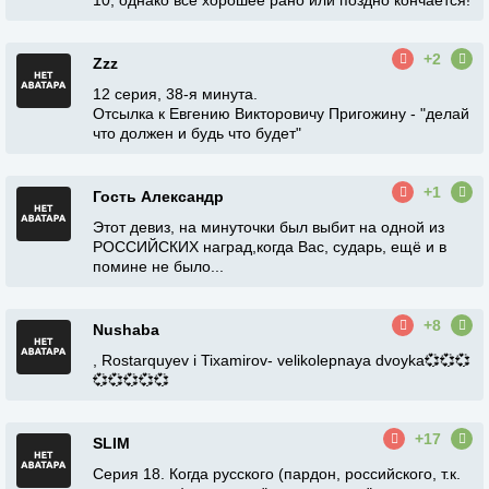
10, однако все хорошее рано или поздно кончается!
+2
Zzz
12 серия, 38-я минута.
Отсылка к Евгению Викторовичу Пригожину - "делай
что должен и будь что будет"
+1
Гость Александр
Этот девиз, на минуточки был выбит на одной из
РОССИЙСКИХ наград,когда Вас, сударь, ещё и в
помине не было...
+8
Nushaba
, Rostarquyev i Tixamirov- velikolepnaya dvoyka💞💞💞
💞💞💞💞💞
+17
SLIM
Серия 18. Когда русского (пардон, российского, т.к.