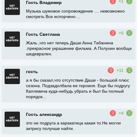
+1
Гость Владимир
Музыка шумовое сопровождение .... невозможно
смотреть Все испорчено ...
+5
Гость Светлана
Жаль ,что нет теперь Даши.Анна Табанина
.прекрасное украшение фильма .А Полухин вообще
шедеврален.
+11
гость
а я бы сказал,что отсутствие Даши - большой плюс
сезона. Подзадолбала ее героиня. Еще бы подругу
Каплевича куда-нибудь убрать и был бы полный
порядок...
+4
Гость александр
это не подруга.а каракатица какая то.Не могли
актрису получше найти.