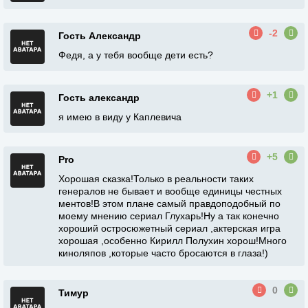
-2
Гость Александр
Федя, а у тебя вообще дети есть?
+1
Гость александр
я имею в виду у Каплевича
+5
Pro
Хорошая сказка!Только в реальности таких
генералов не бывает и вообще единицы честных
ментов!В этом плане самый правдоподобный по
моему мнению сериал Глухарь!Ну а так конечно
хороший остросюжетный сериал ,актерская игра
хорошая ,особенно Кирилл Полухин хорош!Много
киноляпов ,которые часто бросаются в глаза!)
0
Тимур