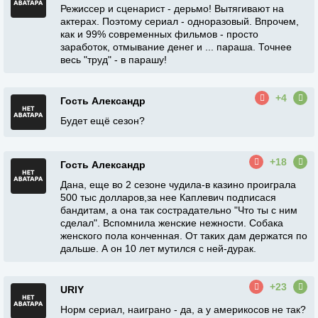
Режиссер и сценарист - дерьмо! Вытягивают на
актерах. Поэтому сериал - одноразовый. Впрочем,
как и 99% современных фильмов - просто
заработок, отмывание денег и ... параша. Точнее
весь "труд" - в парашу!
+4
Гость Александр
Будет ещё сезон?
+18
Гость Александр
Дана, еще во 2 сезоне чудила-в казино проиграла
500 тыс долларов,за нее Каплевич подписася
бандитам, а она так сострадательно "Что ты с ним
сделал". Вспомнила женские нежности. Собака
женского пола конченная. От таких дам держатся по
дальше. А он 10 лет мутился с ней-дурак.
+23
URIY
Норм сериал, наиграно - да, а у америкосов не так?