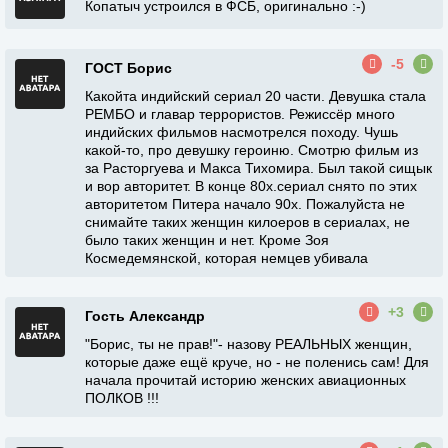
Копатыч устроился в ФСБ, оригинально :-)
-5
ГОСТ Борис
Какойта индийский сериал 20 части. Девушка стала
РЕМБО и главар террористов. Режиссёр много
индийских фильмов насмотрелся походу. Чушь
какой-то, про девушку героиню. Смотрю фильм из
за Расторгуева и Макса Тихомира. Был такой сищык
и вор авторитет. В конце 80х.сериал снято по этих
авторитетом Питера начало 90х. Пожалуйста не
снимайте таких женщин килоеров в сериалах, не
было таких женщин и нет. Кроме Зоя
Космедемянской, которая немцев убивала
+3
Гость Александр
"Борис, ты не прав!"- назову РЕАЛЬНЫХ женщин,
которые даже ещё круче, но - не поленись сам! Для
начала прочитай историю женских авиационных
ПОЛКОВ !!!