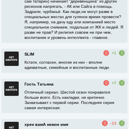
сам татарин) начинает "деревенщина" из других
регионов напрягать, - АК или Сайга в помощь.
Задрали, чурбаньё. Как люди,не могут разве в
специальных местах для гулянок время провести?
Я, например, на дачу еду или компанией место
специальное снимаем, подальше от ЖК и людей. Я
разве не прав? И религия совсем ни при чем,
воспитание и уровень интеллекта - главное.
+1
SLIM
Кстати, согласен, многие из них - вполне
адекватные, семейные и воспитанные люди.
+7
Гость Татьяна
Отличный сериал. Шестой сезон понравился
больше всего. Есть накладки, не критично.
Захватывает с первой серии. Последняя серия
самая интересная.
-13
хрен вамА немое имя