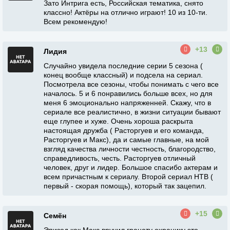
Зато Интрига есть, Российская тематика, снято
классно! Актёры на отлично играют! 10 из 10-ти.
Всем рекомендую!
+13
Лидия
Случайно увидела последние серии 5 сезона (
конец вообще классный) и подсела на сериал.
Посмотрела все сезоны, чтобы понимать с чего все
началось. 5 и 6 понравились больше всех, но для
меня 6 эмоционально напряженней. Скажу, что в
сериале все реалистично, в жизни ситуации бывают
еще глупее и хуже. Очень хороша раскрыта
настоящая дружба ( Расторгуев и его команда,
Расторгуев и Макс), да и самые главные, на мой
взгляд качества личности честность, благородство,
справедливость, честь. Расторгуев отличный
человек, друг и лидер. Большое спасибо актерам и
всем причастным к сериалу. Второй сериал НТВ (
первый - скорая помощь), который так зацепил.
+15
Семён