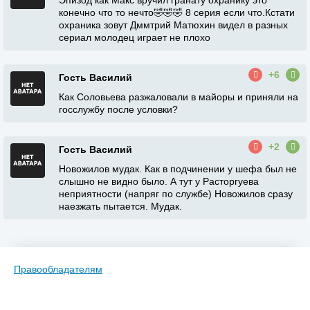
Эпизод как Макс вручил гранату охранику это
конечно что то нечто🤣🤣🤣 8 серия если что.Кстати
охраника зовут Дммтрий Матюхин видел в разных
сериал молодец играет не плохо
+6
Гость Василий
Как Соловьева разжаловали в майоры и приняли на
госслужбу после условки?
+2
Гость Василий
Новожилов мудак. Как в подчинении у шефа был не
слышно не видно было. А тут у Расторгуева
неприятности (напряг по службе) Новожилов сразу
наезжать пытается. Мудак.
Правообладателям