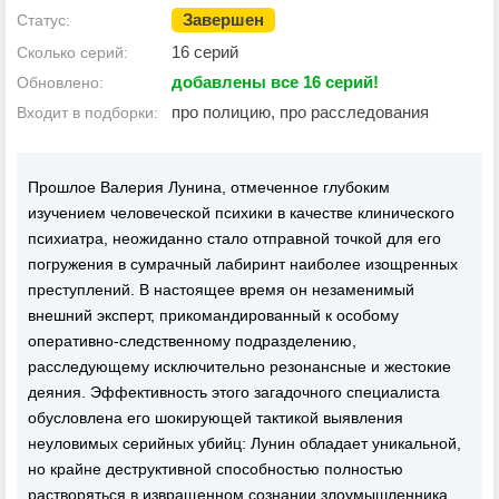
Завершен
Статус:
16 серий
Сколько серий:
добавлены все 16 серий!
Обновлено:
про полицию, про расследования
Входит в подборки:
Прошлое Валерия Лунина, отмеченное глубоким
изучением человеческой психики в качестве клинического
психиатра, неожиданно стало отправной точкой для его
погружения в сумрачный лабиринт наиболее изощренных
преступлений. В настоящее время он незаменимый
внешний эксперт, прикомандированный к особому
оперативно-следственному подразделению,
расследующему исключительно резонансные и жестокие
деяния. Эффективность этого загадочного специалиста
обусловлена его шокирующей тактикой выявления
неуловимых серийных убийц: Лунин обладает уникальной,
но крайне деструктивной способностью полностью
растворяться в извращенном сознании злоумышленника,