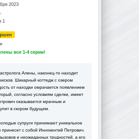
бря 2023
.
я 1
ершен
и
лены все 1-4 серии!
 астролога Алены, наконец-то находит
оисков. Шикарный коттедж с озером
дость от находки омрачается появлением
торый, согласно условиям сделки, имеет
Петрович оказывается мрачным и
упит в скором будущем.
молодые супруги принимают уникальное
 принесет с собой Иннокентий Петрович.
вызовов и неожиданных трудностей, а его