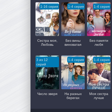
1-16 серия
1-4 серия
1-4 серия
Сестра моя,
Без вины
Без памяти
Любовь
виноватая
любя
3 из 12
1-4 серия
1-4 серия
серий
Число зверя
На разных
Моя сестра
берегах
лучше