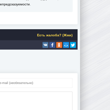
непредсказуемости.
Есть жалоба? (Жми)