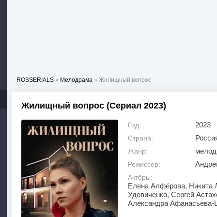
ROSSERIALS
»
Мелодрама
» Жилищный вопрос
Жилищный вопрос (Сериал 2023)
2023
Год:
Росси
Страна:
мелод
Жанр:
Андре
Режиссер:
Актёры:
Елена Алфёрова, Никита 
Удовиченко, Сергей Астах
Александра Афанасьева-