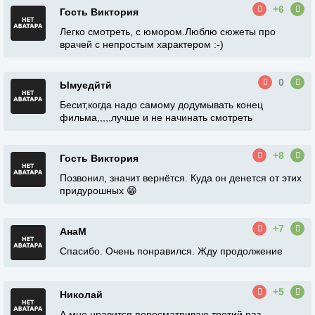
+6
Гость Виктория
Легко смотреть, с юмором.Люблю сюжеты про
врачей с непростым характером :-)
0
Ымуедйтй
Бесит,когда надо самому додумывать конец
фильма,,,,,лучше и не начинать смотреть
+8
Гость Виктория
Позвонил, значит вернётся. Куда он денется от этих
придурошных 😁
+7
АнаМ
Спасибо. Очень понравился. Жду продолжение
+5
Николай
А мне нравится пересматриваю третий раз