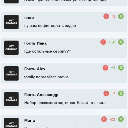
-3
ппоо
ну вам нефиг делать видно
+18
Гость Инна
Где остальные серии???
+3
Гость Alex
totally nonrealistic movie.
-7
Гость Александр
Набор несвязных картинок. Какая то шняга.
-21
Maria