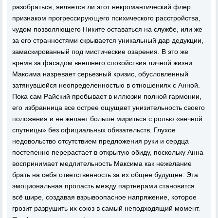
разобраться, является ли этот некромантический флер
признаком прогрессирующего психического расстройства,
чудом позволяющего Никите оставаться на службе, или же
за его странностями скрывается уникальный дар дедукции,
замаскированный под мистические озарения. В это же
время за фасадом внешнего спокойствия личной жизни
Максима назревает серьезный кризис, обусловленный
затянувшейся неопределенностью в отношениях с Анной.
Пока сам Райский пребывает в иллюзии полной гармонии,
его избранница все острее ощущает унизительность своего
положения и не желает больше мириться с ролью «вечной
спутницы» без официальных обязательств. Глухое
недовольство отсутствием предложения руки и сердца
постепенно перерастает в открытую обиду, поскольку Анна
воспринимает медлительность Максима как нежелание
брать на себя ответственность за их общее будущее. Эта
эмоциональная пропасть между партнерами становится
всё шире, создавая взрывоопасное напряжение, которое
грозит разрушить их союз в самый неподходящий момент.