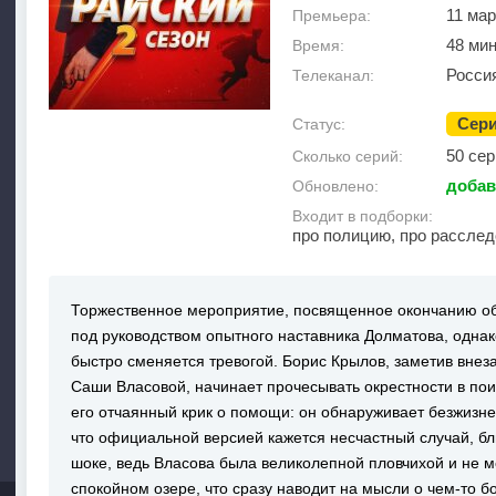
11 мар
Премьера:
48 ми
Время:
Росси
Телеканал:
Сер
Статус:
50 сер
Сколько серий:
добав
Обновлено:
Входит в подборки:
про полицию, про рассле
Торжественное мероприятие, посвященное окончанию об
под руководством опытного наставника Долматова, одна
быстро сменяется тревогой. Борис Крылов, заметив вне
Саши Власовой, начинает прочесывать окрестности в пои
его отчаянный крик о помощи: он обнаруживает безжизне
что официальной версией кажется несчастный случай, б
шоке, ведь Власова была великолепной пловчихой и не мо
спокойном озере, что сразу наводит на мысли о чем-то 