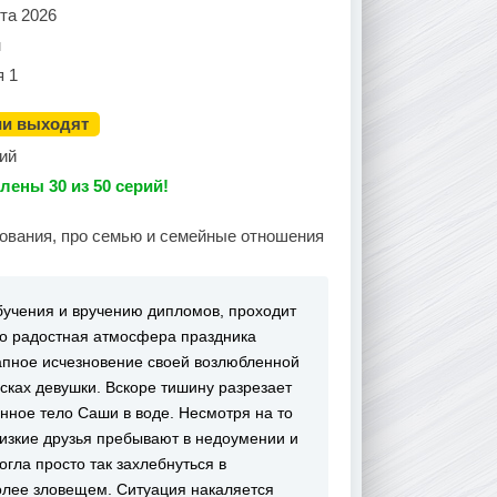
та 2026
н
я 1
ии выходят
ий
лены 30 из 50 серий!
дования, про семью и семейные отношения
учения и вручению дипломов, проходит
ко радостная атмосфера праздника
запное исчезновение своей возлюбленной
сках девушки. Вскоре тишину разрезает
нное тело Саши в воде. Несмотря на то
лизкие друзья пребывают в недоумении и
гла просто так захлебнуться в
более зловещем. Ситуация накаляется