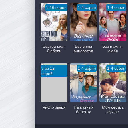
1-16 серия
1-4 серия
1-4 серия
Сестра моя,
Без вины
Без памяти
Любовь
виноватая
любя
3 из 12
1-4 серия
1-4 серия
серий
Число зверя
На разных
Моя сестра
берегах
лучше