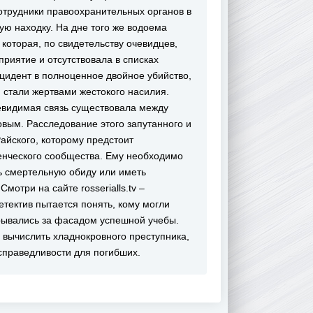
отрудники правоохранительных органов в
ю находку. На дне того же водоема
которая, по свидетельству очевидцев,
риятие и отсутствовала в списках
нцидент в полноценное двойное убийство,
и стали жертвами жестокого насилия.
евидимая связь существовала между
овым. Расследование этого запутанного и
айского, которому предстоит
денческого сообщества. Ему необходимо
ль смертельную обиду или иметь
отри на сайте rosserialls.tv –
тектив пытается понять, кому могли
рывались за фасадом успешной учебы.
ы вычислить хладнокровного преступника,
справедливости для погибших.