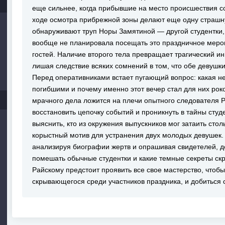
еще сильнее, когда прибывшие на место происшествия с
ходе осмотра прибрежной зоны делают еще одну страшну
обнаруживают труп Норы Замятиной — другой студентки, 
вообще не планировала посещать это праздничное мероп
гостей. Наличие второго тела превращает трагический и
лишая следствие всяких сомнений в том, что обе девушк
Перед оперативниками встает пугающий вопрос: какая н
погибшими и почему именно этот вечер стал для них рок
мрачного дела ложится на плечи опытного следователя Р
восстановить цепочку событий и проникнуть в тайны сту
выяснить, кто из окружения выпускников мог затаить сто
корыстный мотив для устранения двух молодых девушек. См
анализируя биографии жертв и опрашивая свидетелей, де
помешать обычные студентки и какие темные секреты ск
Райскому предстоит проявить все свое мастерство, чтоб
скрывающегося среди участников праздника, и добиться 