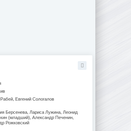
я
тив
 Рабей, Евгений Сологалов
я Берсенева, Лариса Лужина, Леонид
кин (младший), Александр Печенин,
ндр Рожковский