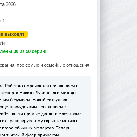
та 2026
н
я 1
ии выходят
ий
лены 30 из 50 серий!
дования, про семью и семейные отношения
ма Райского омрачаются появлением в
эксперта Никиты Лужина, чьи методы
стым безумием. Новый сотрудник
ающе-причудливым поведением и
собен вести прямые диалоги с жертвами
пших транслируют ему скрытые мотивы
т взора обычных экспертов. Теперь
омантический флер признаком