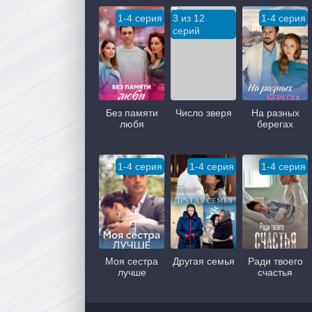
1-4 серия
3 из 12
1-4 серия
серий
Без памяти
Число зверя
На разных
любя
берегах
1-4 серия
1-4 серия
1-4 серия
Моя сестра
Другая семья
Ради твоего
лучше
счастья