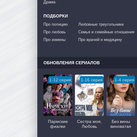
Драма
ПОДБОРКИ
Про полицию
Любовные треугольники
Про любовь
Семья и семейные отношения
Про измены
Про врачей и медицину
ОБНОВЛЕНИЯ СЕРИАЛОВ
1-12 серия
1-16 серия
1-4 серия
Пармские
Сестра моя,
Без вины
фиалки
Любовь
виноватая