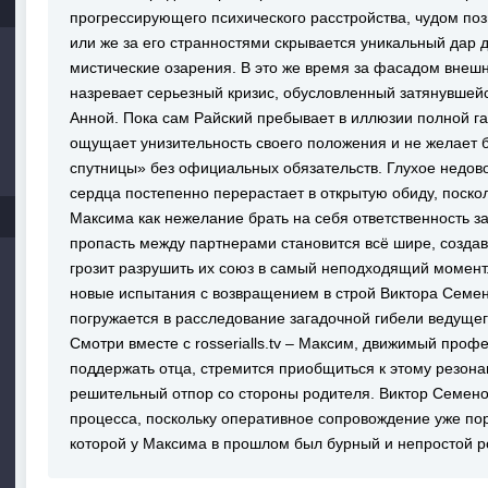
прогрессирующего психического расстройства, чудом поз
или же за его странностями скрывается уникальный дар 
мистические озарения. В это же время за фасадом внеш
назревает серьезный кризис, обусловленный затянувшей
Анной. Пока сам Райский пребывает в иллюзии полной га
ощущает унизительность своего положения и не желает 
спутницы» без официальных обязательств. Глухое недово
сердца постепенно перерастает в открытую обиду, поск
Максима как нежелание брать на себя ответственность 
пропасть между партнерами становится всё шире, созда
грозит разрушить их союз в самый неподходящий момен
новые испытания с возвращением в строй Виктора Семен
погружается в расследование загадочной гибели ведущег
Смотри вместе с rosserialls.tv – Максим, движимый про
поддержать отца, стремится приобщиться к этому резона
решительный отпор со стороны родителя. Виктор Семено
процесса, поскольку оперативное сопровождение уже п
которой у Максима в прошлом был бурный и непростой р