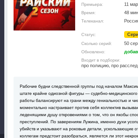
11 мар
Премьера:
48 ми
Время:
Росси
Телеканал:
Сер
Статус:
50 сер
Сколько серий:
добав
Обновлено:
Входит в подборки:
про полицию, про рассле
Рабочие будни следственной группы под началом Макси
штате крайне одиозной фигуры — судебно-медицинского 
работы балансируют на грани между гениальностью и чи
моментально настраивает против себя коллектив вызыв
леденящими душу откровениями о том, что он якобы спо
преступлений. По заверениям Лужина, именно духи усо
убийств и указывают на роковые детали, ускользающие о
коллегам предстоит разобраться, является ли этот некр