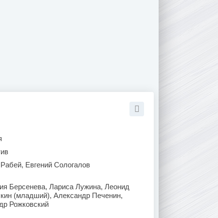
я
тив
 Рабей, Евгений Сологалов
я Берсенева, Лариса Лужина, Леонид
кин (младший), Александр Печенин,
ндр Рожковский