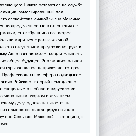
воляющего Никите оставаться на службе,
дедукции, замаскированный под
него спокойствия личной жизни Максима
ся неопределенностью в отношениях с
рмонии, его избранница все острее
больше мириться с ролью «вечной
льство отсутствием предложения руки и
ольку Анна воспринимает медлительность
за их общее будущее. Эта эмоциональная
вая взрывоопасное напряжение, которое
т. Профессиональная сфера подкидывает
овича Райского, который немедленно
о специалиста в области вирусологии.
фессиональным азартом и желанием
нсному делу, однако натыкается на
вич намеренно дистанцирует сына от
оручено Светлане Макеевой — женщине, с
оман.