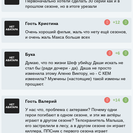
Первоначально хотели сделать 30 серий как и в
прошлом сезоне, но в итоге урезали
+12
Гость Кристина
Очень хороший фильм, жаль что нету ещё сезонов,
и очень жаль Макса больше всех
+6
Бука
Думаю, что по жизни Шеф убийцу Даши искать не
стал бы (ради дочери - да). Даша не просто
изменила этому Аленю Виктору, но - С КЕМ
изменила? Мужчины (настоящие) такой измены не
прощают.
+14
Гость Валерий
У нас что, проблема с актерами? Почему одни
герои погибают в одном сезоне, и эти же актёры
играют в другом сезоне? Телохранитель Малыша,
его застрелили в лесу, а в другом сезоне он играет
киллера, ППСник с первого сезона играет