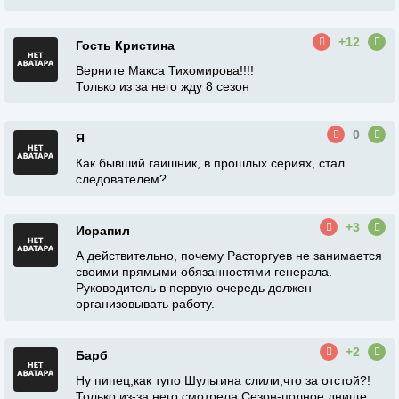
+12
Гость Кристина
Верните Макса Тихомирова!!!!
Только из за него жду 8 сезон
0
Я
Как бывший гаишник, в прошлых сериях, стал
следователем?
+3
Исрапил
А действительно, почему Расторгуев не занимается
своими прямыми обязанностями генерала.
Руководитель в первую очередь должен
организовывать работу.
+2
Барб
Ну пипец,как тупо Шульгина слили,что за отстой?!
Только из-за него смотрела.Сезон-полное днище.