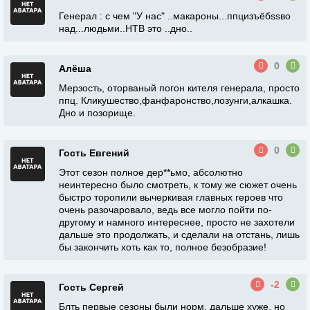
Генерал : с чем "У нас" ..макароны...ппцизъёбssво
над...людьми..НТВ это ..дно..
0
Алёша
Мерзость, оторваный погон кителя генерала, просто
ппц. Кликушество,фанфаронство,лозунги,алкашка.
Дно и позорище.
0
Гость Евгений
Этот сезон полное дер**ьмо, абсолютно
неинтересно было смотреть, к тому же сюжет очень
быстро торопили вычеркивая главных героев что
очень разочаровало, ведь все могло пойти по-
другому и намного интереснее, просто не захотели
дальше это продолжать, и сделали на отстань, лишь
бы закончить хоть как то, полное безобразие!
-2
Гость Сергей
Блть первые сезоны были норм, дальше хуже, но