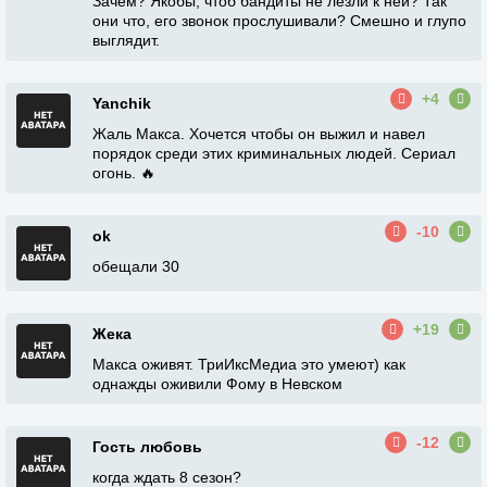
Зачем? Якобы, чтоб бандиты не лезли к ней? Так
они что, его звонок прослушивали? Смешно и глупо
выглядит.
+4
Yanchik
Жаль Макса. Хочется чтобы он выжил и навел
порядок среди этих криминальных людей. Сериал
огонь. 🔥
-10
ok
обещали 30
+19
Жека
Макса оживят. ТриИксМедиа это умеют) как
однажды оживили Фому в Невском
-12
Гость любовь
когда ждать 8 сезон?