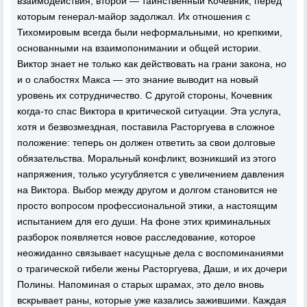
взаимодействия, второй — таинственный Кочевник, перед
которым генерал-майор задолжал. Их отношения с
Тихомировым всегда были неформальными, но крепкими,
основанными на взаимопонимании и общей истории.
Виктор знает не только как действовать на грани закона, но
и о слабостях Maкca — это знание выводит на новый
уровень их сотрудничество. С другой стороны, Кочевник
когда-то спас Виктора в критической ситуации. Эта услуга,
хотя и безвозмездная, поставила Расторгуева в сложное
положение: теперь он должен ответить за свои долговые
обязательства. Моральный конфликт, возникший из этого
напряжения, только усугубляется с увеличением давления
на Виктора. Выбор между другом и долгом становится не
просто вопросом профессиональной этики, а настоящим
испытанием для его души. На фоне этих криминальных
разборок появляется новое расследование, которое
неожиданно связывает насущные дела с воспоминаниями
о трагической гибели жены Расторгуева, Даши, и их дочери
Полины. Напоминая о старых шрамах, это дело вновь
вскрывает раны, которые уже казались зажившими. Каждая