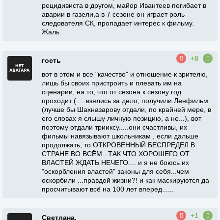
рецидивиста в другом, майор Ивантеев погибает в
аварии в газели,а в 7 сезоне он играет роль
следователя СК, пропадает интерес к фильму.
Жаль
+8
гость
вот в этом и все "качество" и отношение к зрителю,
лишь бы своих пристроить и плевать им на
сценарии, на то, что от сезона к сезону год
проходит (.....взялись за дело, получили Ленфильм
(лучше бы Шахназарову отдали, по крайней мере, в
его словах я слышу личную позицию, а не...), вот
поэтому отдали трииксу.....они счастливы, их
фильмы навязывают школьникам , если дальше
продолжать, то ОТКРОВЕННЫЙ БЕСПРЕДЕЛ В
СТРАНЕ ВО ВСЁМ...ТАК ЧТО ХОРОШЕГО ОТ
ВЛАСТЕЙ ЖДАТЬ НЕЧЕГО.... и я не боюсь их
"оскорбления властей" законы для себя...чем
оскорбили ...правдой жизни?! и как маскируются да
просчитывают всё на 100 лет вперед......
+1
Светлана.