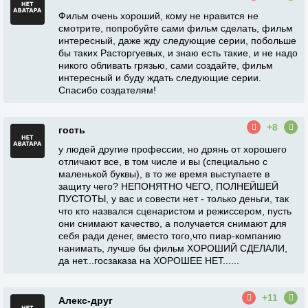
Фильм очень хороший, кому не нравится не
смотрите, попробуйте сами фильм сделать, фильм
интересный, даже жду следующие серии, побольше
бы таких Расторгуевых, и знаю есть такие, и не надо
никого обливать грязью, сами создайте, фильм
интересный и буду ждать следующие серии.
Спасибо создателям!
+8
гость
у людей другие профессии, но дрянь от хорошего
отличают все, в том числе и вы (специально с
маленькой буквы), в то же время выступаете в
защиту чего? НЕПОНЯТНО ЧЕГО, ПОЛНЕЙШЕЙ
ПУСТОТЫ, у вас и совести нет - только деньги, так
что кто назвался сценаристом и режиссером, пусть
они снимают качество, а получается снимают для
себя ради денег, вместо того,что пиар-компанию
нанимать, лучше бы фильм ХОРОШИЙ СДЕЛАЛИ,
да нет...госзаказа на ХОРОШЕЕ НЕТ......
+11
Алекс-друг