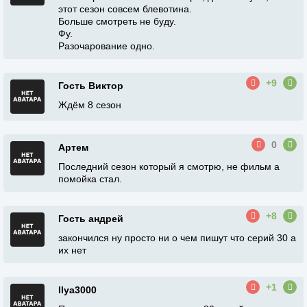
этот сезон совсем блевотина.
Больше смотреть не буду.
Фу.
Разочарование одно.
+9
Гость Виктор
Ждём 8 сезон
0
Артем
Последний сезон который я смотрю, не фильм а
помойка стал.
+8
Гость андрей
закончился ну просто ни о чем пишут что серий 30 а
их нет
+1
Ilya3000