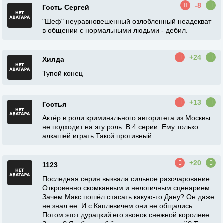
-8
Гость Сергей
"Шеф" неуравновешенный озлобленный неадекват
в общении с нормальными людьми - дебил.
+24
Хилда
Тупой конец
+13
Гостья
Актёр в роли криминального авторитета из Москвы
не подходит на эту роль. В 4 серии. Ему только
алкашей играть.Такой противный
+20
1123
Последняя серия вызвала сильное разочарование.
Откровенно скомканным и нелогичным сценарием.
Зачем Макс пошëл спасать какую-то Дану? Он даже
не знал ее. И с Каплевичем они не общались.
Потом этот дурацкий его звонок снежной королеве.