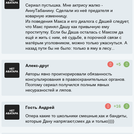
Сериал пустышка. Мне актрису жалко -
АннуТабанину. Сделали из неё предателя и
коварную изменницу.
Из поведения Макса и его диалога с Дашей следует,
что Макс принял Дашу как привычную ему
проститутку. Если бы Даша осталась с Максом да
ещё и жить с ним, её судьбе, в порочной связи с
матёрым уголовником, можно только ужаснуться. А
назад пути бы не было: только в яму в лесу...
+5
Алекс-друг
Авторы явно проигнорировали обязанность
консультирования в правоохранительных органов.
Поэтому сериал получился полным явных
несуразностей и ляпов.
+16
Гость Андрей
Опера какие то школьники смешные,как и бандиты,
которые Дану напрягают,смех да и только))))