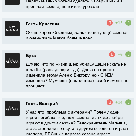
Первоначально хотели сделать 30 серий как и в
прошлом сезоне, но в итоге урезали
+12
Гость Кристина
Очень хороший фильм, жаль что нету ещё сезонов,
и очень жаль Макса больше всех
+6
Бука
Думаю, что по жизни Шеф убийцу Даши искать не
стал бы (ради дочери - да). Даша не просто
изменила этому Аленю Виктору, но - С КЕМ
изменила? Мужчины (настоящие) такой измены не
прощают.
+14
Гость Валерий
У нас что, проблема с актерами? Почему одни
герои погибают в одном сезоне, и эти же актёры
играют в другом сезоне? Телохранитель Малыша,
его застрелили в лесу, а в другом сезоне он играет
киллера, ППСник с первого сезона играет