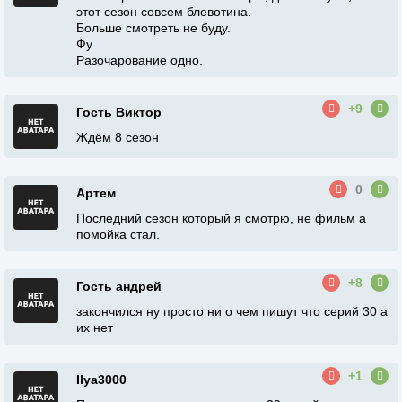
этот сезон совсем блевотина.
Больше смотреть не буду.
Фу.
Разочарование одно.
+9
Гость Виктор
Ждём 8 сезон
0
Артем
Последний сезон который я смотрю, не фильм а
помойка стал.
+8
Гость андрей
закончился ну просто ни о чем пишут что серий 30 а
их нет
+1
Ilya3000