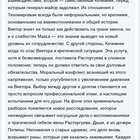
взаимодействия, второй — таинственный Кочевник, перед
которым генерал-майор задолжал. Их отношения с
Тихомировым всегда были неформальными, но крепкими,
основанными на взаимопонимании и общей истории.
Виктор знает не только как действовать на грани закона, но
и о слабостях Maкca — это знание выводит на новый
уровень их сотрудничество. С другой стороны, Кочевник
когда-то спас Виктора в критической ситуации. Эта услуга,
хотя и безвозмездная, поставила Расторгуева в сложное
положение: теперь он должен ответить за свои долговые
обязательства. Моральный конфликт, возникший из этого
напряжения, только усугубляется с увеличением давления
на Виктора. Выбор между другом и долгом становится не
просто вопросом профессиональной этики, а настоящим
испытанием для его души. На фоне этих криминальных
разборок появляется новое расследование, которое
неожиданно связывает насущные дела с воспоминаниями
о трагической гибели жены Расторгуева, Даши, и их дочери
Полины. Напоминая о старых шрамах, это дело вновь
вскрывает раны, которые уже казались зажившими. Каждая