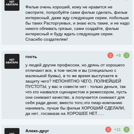
Фильм очень хороший, кому не нравится не
смотрите, попробуйте сами фильм сделать, фильм
интересный, даже жду следующие серии, побольше
бы таких Расторгуевых, и знаю есть такие, и не надо
никого обливать грязью, сами создайте, фильм
интересный и буду ждать следующие серии.
Спасибо создателям!
+8
гость
у людей другие профессии, но дрянь от хорошего
отличают все, в том числе и вы (специально с
маленькой буквы), в то же время выступаете в
защиту чего? НЕПОНЯТНО ЧЕГО, ПОЛНЕЙШЕЙ
ПУСТОТЫ, у вас и совести нет - только деньги, так
что кто назвался сценаристом и режиссером, пусть
они снимают качество, а получается снимают для
себя ради денег, вместо того,что пиар-компанию
нанимать, лучше бы фильм ХОРОШИЙ СДЕЛАЛИ,
да нет...госзаказа на ХОРОШЕЕ НЕТ......
+11
Алекс-друг