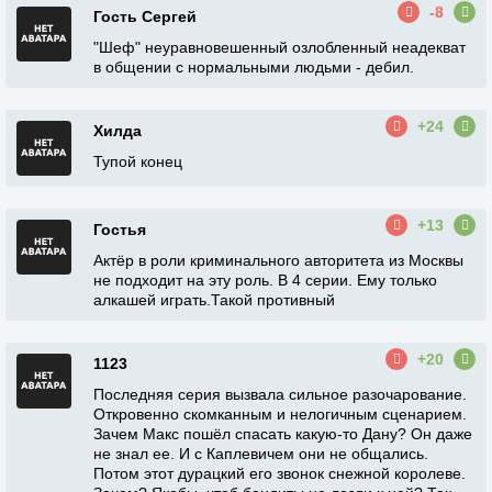
-8
Гость Сергей
"Шеф" неуравновешенный озлобленный неадекват
в общении с нормальными людьми - дебил.
+24
Хилда
Тупой конец
+13
Гостья
Актёр в роли криминального авторитета из Москвы
не подходит на эту роль. В 4 серии. Ему только
алкашей играть.Такой противный
+20
1123
Последняя серия вызвала сильное разочарование.
Откровенно скомканным и нелогичным сценарием.
Зачем Макс пошëл спасать какую-то Дану? Он даже
не знал ее. И с Каплевичем они не общались.
Потом этот дурацкий его звонок снежной королеве.