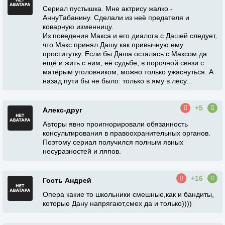
Сериал пустышка. Мне актрису жалко -
АннуТабанину. Сделали из неё предателя и
коварную изменницу.
Из поведения Макса и его диалога с Дашей следует,
что Макс принял Дашу как привычную ему
проститутку. Если бы Даша осталась с Максом да
ещё и жить с ним, её судьбе, в порочной связи с
матёрым уголовником, можно только ужаснуться. А
назад пути бы не было: только в яму в лесу...
+5
Алекс-друг
Авторы явно проигнорировали обязанность
консультирования в правоохранительных органов.
Поэтому сериал получился полным явных
несуразностей и ляпов.
+16
Гость Андрей
Опера какие то школьники смешные,как и бандиты,
которые Дану напрягают,смех да и только))))