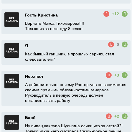
+12
Гость Кристина
Верните Макса Тихомирова!!!!
Только из за него жду 8 сезон
0
Я
Как бывший гаишник, в прошлых сериях, стал
следователем?
+3
Исрапил
А действительно, почему Расторгуев не занимается
своими прямыми обязанностями генерала.
Руководитель в первую очередь должен
организовывать работу.
+2
Барб
Ну пипец,как тупо Шульгина слили,что за отстой?!
Только из-за него смотрела.Сезон-полное днище.