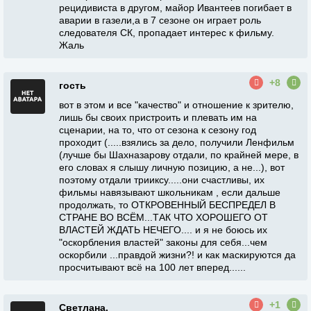
рецидивиста в другом, майор Ивантеев погибает в
аварии в газели,а в 7 сезоне он играет роль
следователя СК, пропадает интерес к фильму.
Жаль
+8
гость
вот в этом и все "качество" и отношение к зрителю,
лишь бы своих пристроить и плевать им на
сценарии, на то, что от сезона к сезону год
проходит (.....взялись за дело, получили Ленфильм
(лучше бы Шахназарову отдали, по крайней мере, в
его словах я слышу личную позицию, а не...), вот
поэтому отдали трииксу.....они счастливы, их
фильмы навязывают школьникам , если дальше
продолжать, то ОТКРОВЕННЫЙ БЕСПРЕДЕЛ В
СТРАНЕ ВО ВСЁМ...ТАК ЧТО ХОРОШЕГО ОТ
ВЛАСТЕЙ ЖДАТЬ НЕЧЕГО.... и я не боюсь их
"оскорбления властей" законы для себя...чем
оскорбили ...правдой жизни?! и как маскируются да
просчитывают всё на 100 лет вперед......
+1
Светлана.