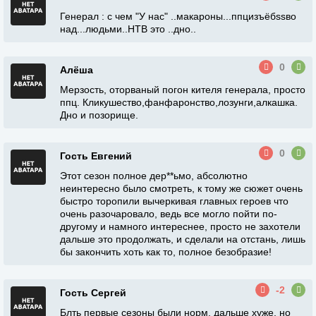
Генерал : с чем "У нас" ..макароны...ппцизъёбssво
над...людьми..НТВ это ..дно..
0
Алёша
Мерзость, оторваный погон кителя генерала, просто
ппц. Кликушество,фанфаронство,лозунги,алкашка.
Дно и позорище.
0
Гость Евгений
Этот сезон полное дер**ьмо, абсолютно
неинтересно было смотреть, к тому же сюжет очень
быстро торопили вычеркивая главных героев что
очень разочаровало, ведь все могло пойти по-
другому и намного интереснее, просто не захотели
дальше это продолжать, и сделали на отстань, лишь
бы закончить хоть как то, полное безобразие!
-2
Гость Сергей
Блть первые сезоны были норм, дальше хуже, но