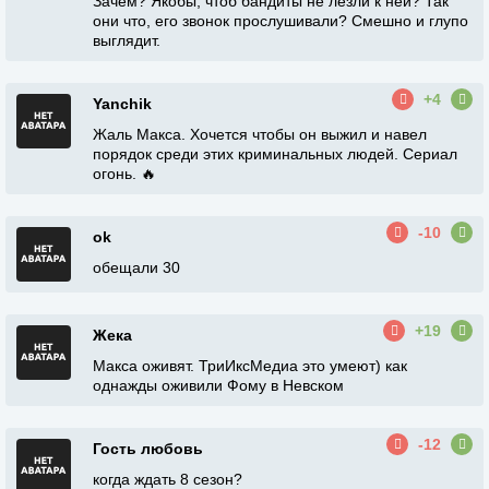
Зачем? Якобы, чтоб бандиты не лезли к ней? Так
они что, его звонок прослушивали? Смешно и глупо
выглядит.
+4
Yanchik
Жаль Макса. Хочется чтобы он выжил и навел
порядок среди этих криминальных людей. Сериал
огонь. 🔥
-10
ok
обещали 30
+19
Жека
Макса оживят. ТриИксМедиа это умеют) как
однажды оживили Фому в Невском
-12
Гость любовь
когда ждать 8 сезон?