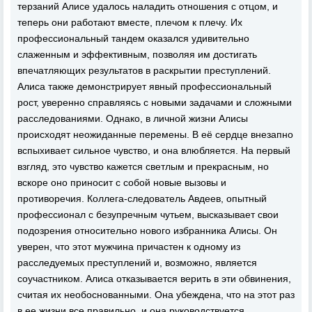
терзаний Алисе удалось наладить отношения с отцом, и
теперь они работают вместе, плечом к плечу. Их
профессиональный тандем оказался удивительно
слаженным и эффективным, позволяя им достигать
впечатляющих результатов в раскрытии преступлений.
Алиса также демонстрирует явный профессиональный
рост, уверенно справляясь с новыми задачами и сложными
расследованиями. Однако, в личной жизни Алисы
происходят неожиданные перемены. В её сердце внезапно
вспыхивает сильное чувство, и она влюбляется. На первый
взгляд, это чувство кажется светлым и прекрасным, но
вскоре оно приносит с собой новые вызовы и
противоречия. Коллега-следователь Авдеев, опытный
профессионал с безупречным чутьем, высказывает свои
подозрения относительно нового избранника Алисы. Он
уверен, что этот мужчина причастен к одному из
расследуемых преступлений и, возможно, является
соучастником. Алиса отказывается верить в эти обвинения,
считая их необоснованными. Она убеждена, что на этот раз
в ее жизни все правильно, и она руководствуется