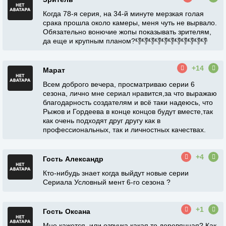
Когда 78-я серия, на 34-й минуте мерзкая голая
срака прошла около камеры, меня чуть не вырвало.
Обязательно вонючие жопы показывать зрителям,
да еще и крупным планом?👎👎👎👎👎👎👎👎👎👎👎
+14
Марат
Всем доброго вечера, просматриваю серии 6
сезона, лично мне сериал нравится,за что выражаю
благодарность создателям и всё таки надеюсь, что
Рыжов и Гордеева в конце концов будут вместе,так
как очень подходят друг другу как в
профессиональных, так и личностных качествах.
+4
Гость Александр
Кто-нибудь знает когда выйдут новые серии
Сериала Условный мент 6-го сезона ?
+1
Гость Оксана
Мне кажется, или озвучка какая то деревянная? Как