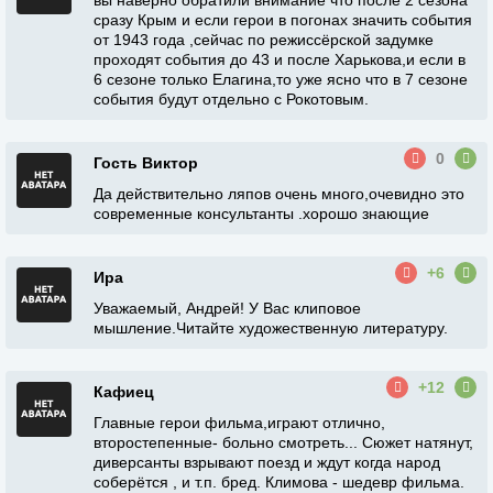
вы наверно обратили внимание что после 2 сезона
сразу Крым и если герои в погонах значить события
от 1943 года ,сейчас по режиссёрской задумке
проходят события до 43 и после Харькова,и если в
6 сезоне только Елагина,то уже ясно что в 7 сезоне
события будут отдельно с Рокотовым.
0
Гость Виктор
Да действительно ляпов очень много,очевидно это
современные консультанты .хорошо знающие
+6
Ира
Уважаемый, Андрей! У Вас клиповое
мышление.Читайте художественную литературу.
+12
Кафиец
Главные герои фильма,играют отлично,
второстепенные- больно смотреть... Сюжет натянут,
диверсанты взрывают поезд и ждут когда народ
соберётся , и т.п. бред. Климова - шедевр фильма.