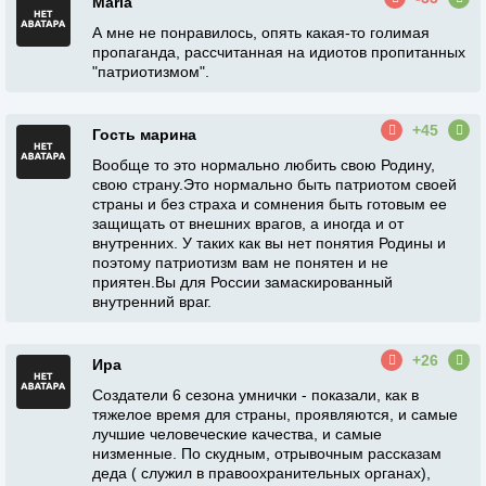
Maria
А мне не понравилось, опять какая-то голимая
пропаганда, рассчитанная на идиотов пропитанных
"патриотизмом".
+45
Гость марина
Вообще то это нормально любить свою Родину,
свою страну.Это нормально быть патриотом своей
страны и без страха и сомнения быть готовым ее
защищать от внешних врагов, а иногда и от
внутренних. У таких как вы нет понятия Родины и
поэтому патриотизм вам не понятен и не
приятен.Вы для России замаскированный
внутренний враг.
+26
Ира
Создатели 6 сезона умнички - показали, как в
тяжелое время для страны, проявляются, и самые
лучшие человеческие качества, и самые
низменные. По скудным, отрывочным рассказам
деда ( служил в правоохранительных органах),