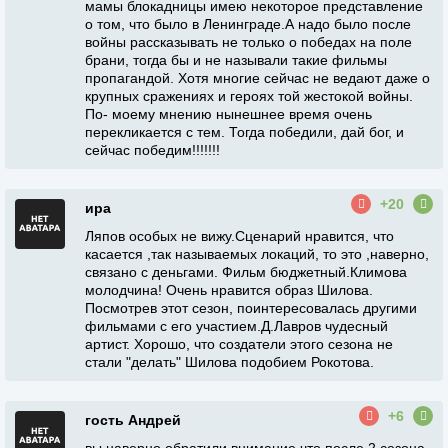
мамы блокадницы имею некоторое представление
о том, что было в Ленинграде.А надо было после
войны рассказывать не только о победах на поле
брани, тогда бы и не называли такие фильмы
пропагандой. Хотя многие сейчас не ведают даже о
крупных сражениях и героях той жестокой войны.
По- моему мнению нынешнее время очень
перекликается с тем. Тогда победили, дай бог, и
сейчас победим!!!!!!!
+20
ира
Ляпов особых не вижу.Сценарий нравится, что
касается ,так называемых локаций, то это ,наверно,
связано с деньгами. Фильм бюджетный.Климова
молодчина! Очень нравится образ Шилова.
Посмотрев этот сезон, поинтересовалась другими
фильмами с его участием.Д.Лавров чудесный
артист. Хорошо, что создатели этого сезона не
стали "делать" Шилова подобием Рокотова.
+6
гость Андрей