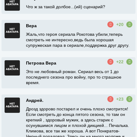
Что ж за такой долбое...(ий) сценарий?
+20
Вера
Жаль,что героя сериала Рокотова убили,теперь
смотреть не интересно,ведь была хорошая
супружеская пара в сериале,поддержка друг другу.
+22
Петрова Вера
Это не любовный роман. Сериал весь от 1 до
последнего сезона про войну, про то страшное
время.
+23
Андрей.
Дрозд здорово постарел и очень плохо смотрится!
Если смотреть до конца пятого сезона, то там он
крепкий , здоровый мужик, а здесь старик с
осунувшимся лицом и плохой дикцией... Печалька.
Климова, все так же хороша. А вот Понкратов-
Черный порадовал. Здесь он на много моложе и