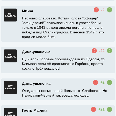
-2
Микка
Нескоько слабовато. Кстати, слова "офицер",
"офицерский" появилось вновь в употреблени
только в 1943 г. , когд аввели погоны , т.е после
победы под Сталинградом. В весной 1942 г. это
вряд ли могло быть.
-22
Дима-ушаночка
Ну и если Горбань прошмандовка из Одессы, то
Климова если её сравнивать с Горбань, просто
соска с Трёх вокзалов!
+2
Дима-ушаночка
Ожидал от новых серий большего. Слабовато. Но
Панкратов-Чёрный как всегда молодец.
+21
Гость Марина