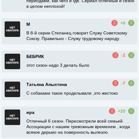
периодами, как чего и где. Сериал отличный и сезон
в целом неплохой!
+6
М
В 8-й серии Степанец говорит Служу Советскому
Союзу. Правильно - Служу трудовому народу.
-2
БЕБРИК
этот сизон надо 3 делать было
-7
Татьяна Апыхтина
С собаками такое проделывали ,это жестоко
+20
ира
Отличный 6 сезон. Пересмотрели всей семьей.
Ассоциации с нашим тревожным временем , когда
всякое дерьмо на поверхность вылезло.