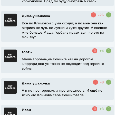
хронологию. Вряд ли буду смотреть 6 сезон
-26
Дима-ушаночка
Все по Климовой с ума сходят, а по мне она как
актриса не чуть не лучше и хуже других. А внешне
мне больше Маша Горбань нравиться, но это на
мой вкус....
+4
гость
Маша Горбань,на тюнинга как на дорогом
Феррари,она уж точно не подходит под героиню
войны
-8
Дима ушаночка
А я не про героизм, а про внешность. И ещё не
ясно что Климова себе тюнинговала.
+3
Иван