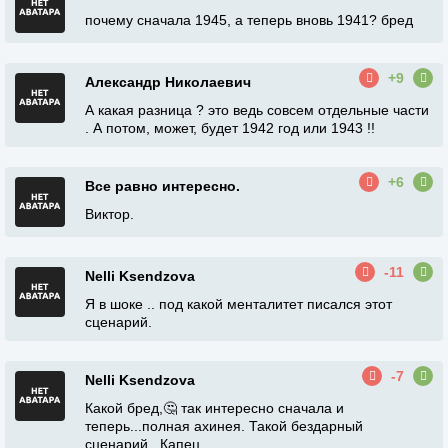
почему сначала 1945, а теперь вновь 1941? бред
+9
Александр Николаевич
А какая разница ? это ведь совсем отдельные части
. А потом, может, будет 1942 год или 1943 !!
+6
Все равно интересно.
Виктор.
-11
Nelli Ksendzova
Я в шоке .. под какой менталитет писался этот
сценарий.
-7
Nelli Ksendzova
Какой бред,🤔 так интересно сначала и
теперь...полная ахинея. Такой бездарный
сценарий...Капец.