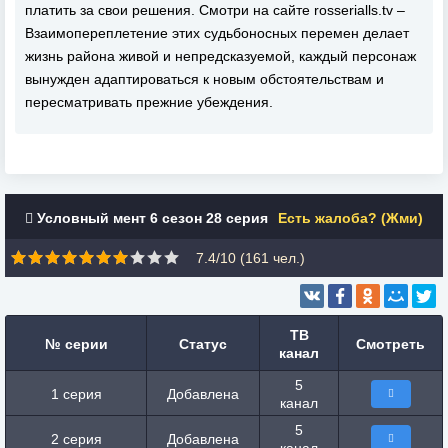
платить за свои решения. Смотри на сайте rosserialls.tv –
Взаимопереплетение этих судьбоносных перемен делает
жизнь района живой и непредсказуемой, каждый персонаж
вынужден адаптироваться к новым обстоятельствам и
пересматривать прежние убеждения.
Условный мент 6 сезон 28 серия
Есть жалоба? (Жми)
7.4/10 (
161
чел.)
ТВ
№ серии
Статус
Смотреть
канал
5
1 серия
Добавлена
канал
5
2 серия
Добавлена