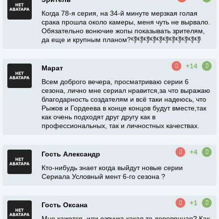
Когда 78-я серия, на 34-й минуте мерзкая голая
срака прошла около камеры, меня чуть не вырвало.
Обязательно вонючие жопы показывать зрителям,
да еще и крупным планом?👎👎👎👎👎👎👎👎👎👎👎
+14
Марат
Всем доброго вечера, просматриваю серии 6
сезона, лично мне сериал нравится,за что выражаю
благодарность создателям и всё таки надеюсь, что
Рыжов и Гордеева в конце концов будут вместе,так
как очень подходят друг другу как в
профессиональных, так и личностных качествах.
+4
Гость Александр
Кто-нибудь знает когда выйдут новые серии
Сериала Условный мент 6-го сезона ?
+1
Гость Оксана
Мне кажется, или озвучка какая то деревянная? Как