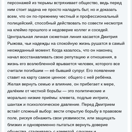
персонажей из тюрьмы встряхивает общество, ведь перед
ним стоит задача не просто наладить быт, но и доказать
всем, что он по-прежнему честный и профессиональный
полицейский, способный действовать по совести несмотря
на клеймо прошлого и недоверие коллег и соседей.
Центральная личная сюжетная линия касается Дмитрия
Рыжова, чьи надежды на спокойную жизнь рушатся в самый
неожиданный момент. Когда казалось, что он наконец
начал восстанавливать свою репутацию и отношения, в
жизнь его возлюбленной врывается человек, которого все
считали погибшим — её бывший супруг. Его появление
ставит на карту самое ценное: общего с ней ребёнка.
Желая вернуть семью и влияние, он прибегает к мере,
далёким от честной борьбы — это политические и
морально низкие приёмы: клевета, подлые интриги,
шантаж и психологическое давление. Перед Дмитрием
встаёт сложный выбор: вести открытую борьбу в правовом
поле, рискуя обнажить свои уязвимости, или защищать
близких и одновременно пытаться вернуть доверие
общества, сталкиваясь с клеветой, слухами и