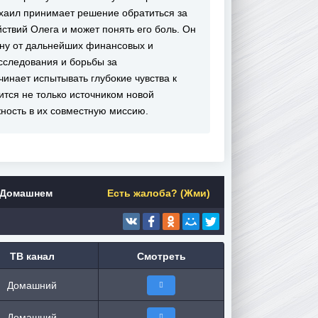
Михаил принимает решение обратиться за
ствий Олега и может понять его боль. Он
нну от дальнейших финансовых и
сследования и борьбы за
инает испытывать глубокие чувства к
тся не только источником новой
ность в их совместную миссию.
 Домашнем
Есть жалоба? (Жми)
ТВ канал
Смотреть
Домашний
Домашний