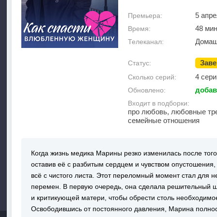
5 апре
Премьера:
48 ми
Время:
Домаш
Телеканал:
Зав
Статус:
4 сери
Сколько серий:
добав
Обновлено:
Входит в подборки:
про любовь, любовные тре
семейные отношения
Когда жизнь медика Марины резко изменилась после того
оставив её с разбитым сердцем и чувством опустошения,
всё с чистого листа. Этот переломный момент стал для 
перемен. В первую очередь, она сделала решительный ша
и критикующей матери, чтобы обрести столь необходимое
Освободившись от постоянного давления, Марина полност