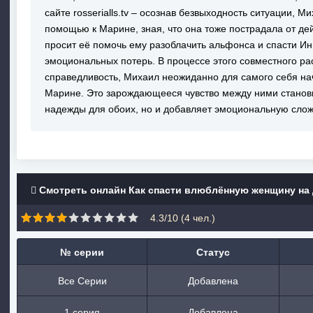
сайте rosserialls.tv – осознав безвыходность ситуации, 
помощью к Марине, зная, что она тоже пострадала от дей
просит её помочь ему разоблачить альфонса и спасти И
эмоциональных потерь. В процессе этого совместного ра
справедливость, Михаил неожиданно для самого себя нач
Марине. Это зарождающееся чувство между ними станови
надежды для обоих, но и добавляет эмоциональную слож
Смотреть онлайн Как спасти влюблённую женщину на
4.3/10 (
4
чел.)
№ серии
Статус
Все Серии
Добавлена
1 серия
Добавлена