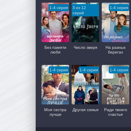
1-4 серия
3 из 12
1-4 серия
серий
Без памяти
Число зверя
На разных
любя
берегах
1-4 серия
1-4 серия
1-4 серия
Моя сестра
Другая семья
Ради твоего
лучше
счастья