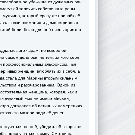
 своеобразное убежище от душевных ран.
омогут ей залечить собственные раны.
 мужчина, который сразу же привлёк её
зывал знаки внимания и демонстрировал
житой боли, было для неё очень приятно
ддалась его чарам, но вскоре ей
а самом деле был не тем, за кого себя
 и профессиональным альфонсом, чья
верчивых женщин, влюблять их в себя, а
авда стала для Марины вторым сильным
тельством и разочарованием. Одной из
остоятельная женщина, которая, как и
ыл взрослый сын по имени Михаил,
стро догадался об истинных намерениях
вствах его матери ради её денег.
остучаться до неё, убедить её в корысти
обы прислушаться к сыну. Смотри на