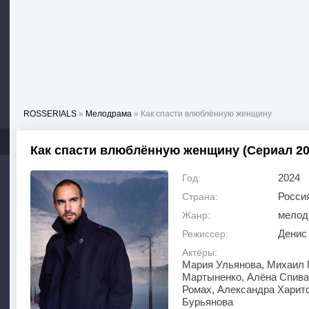
ROSSERIALS
»
Мелодрама
» Как спасти влюблённую женщину
Как спасти влюблённую женщину (Сериал 20
2024
Год:
Росси
Страна:
мелод
Жанр:
Денис
Режиссер:
Актёры:
Мария Ульянова, Михаил 
Мартыненко, Алёна Спива
Ромах, Александра Харит
Бурьянова