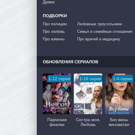
Драма
ПОДБОРКИ
Про полицию
Любовные треугольники
Про любовь
Семья и семейные отношения
Про измены
Про врачей и медицину
ОБНОВЛЕНИЯ СЕРИАЛОВ
1-12 серия
1-16 серия
1-4 серия
Пармские
Сестра моя,
Без вины
фиалки
Любовь
виноватая