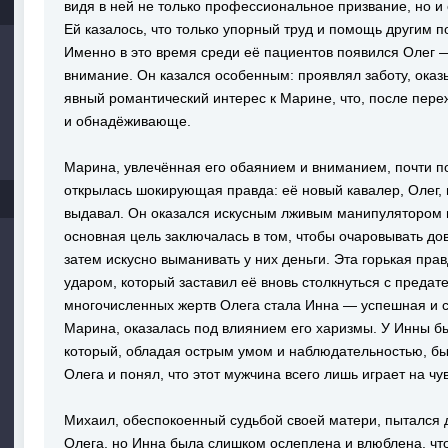
видя в ней не только профессиональное призвание, но и
Ей казалось, что только упорный труд и помощь другим п
Именно в это время среди её пациентов появился Олег —
внимание. Он казался особенным: проявлял заботу, ока
явный романтический интерес к Марине, что, после пере
и обнадёживающе.
Марина, увлечённая его обаянием и вниманием, почти по
открылась шокирующая правда: её новый кавалер, Олег, н
выдавал. Он оказался искусным лживым манипулятором
основная цель заключалась в том, чтобы очаровывать до
затем искусно выманивать у них деньги. Эта горькая пр
ударом, который заставил её вновь столкнуться с преда
многочисленных жертв Олега стала Инна — успешная и с
Марина, оказалась под влиянием его харизмы. У Инны б
который, обладая острым умом и наблюдательностью, бы
Олега и понял, что этот мужчина всего лишь играет на чу
Михаил, обеспокоенный судьбой своей матери, пытался д
Олега, но Инна была слишком ослеплена и влюблена, чт