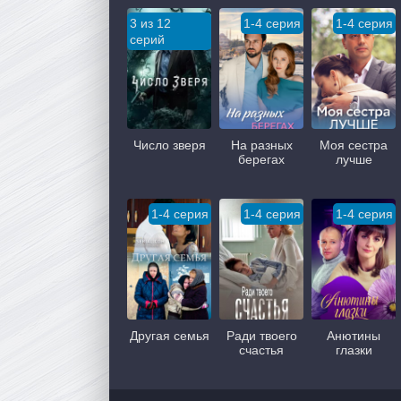
3 из 12
1-4 серия
1-4 серия
серий
Число зверя
На разных
Моя сестра
берегах
лучше
1-4 серия
1-4 серия
1-4 серия
Другая семья
Ради твоего
Анютины
счастья
глазки