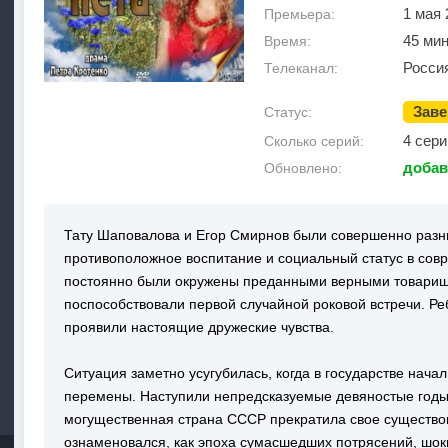
1 мая 
Премьера:
45 мин
Время:
Росси
Телеканал:
Зав
Статус:
4 сери
Сколько серий:
добав
Обновлено:
Тату Шаповалова и Егор Смирнов были совершенно разн
противоположное воспитание и социальный статус в сов
постоянно были окружены преданными верными товарищ
поспособствовали первой случайной роковой встречи. Ре
проявили настоящие дружеские чувства.
Ситуация заметно усугубилась, когда в государстве нач
перемены. Наступили непредсказуемые девяностые годы 
могущественная страна СССР прекратила свое существо
ознаменовался, как эпоха сумасшедших потрясений, шок