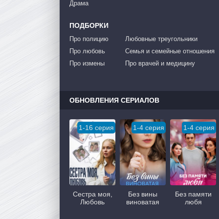
Драма
ПОДБОРКИ
Про полицию
Любовные треугольники
Про любовь
Семья и семейные отношения
Про измены
Про врачей и медицину
ОБНОВЛЕНИЯ СЕРИАЛОВ
1-16 серия
1-4 серия
1-4 серия
Сестра моя,
Без вины
Без памяти
Любовь
виноватая
любя