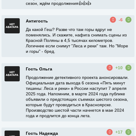
сезон, ждём продолжения👍👍👍
-6
Антигость
Да какой Геш? Разве что там горы вдруг не
поменялись. И скажите, нафига снимать сцены из
Красной Поляны в 4,5 тысячах километров.
Логичнее если снимут "Леса и реки" там. Но "Море
и горы" - бред.
+10
Гость Ольга
Продолжение детективного проекта анонсировали.
Официальная дата выхода 6 сезона «Пять минут
тишины: Леса и реки» в России наступит 7 апреля
2025 года. Напомним, в марте 2024 года публике
объявили о предстоящих съемках шестого сезона,
которые будут проводиться в Красноярске.
Производство шестой части начнется в мае 2024
года и продлится до конца лета.
+17
Гость Надежда