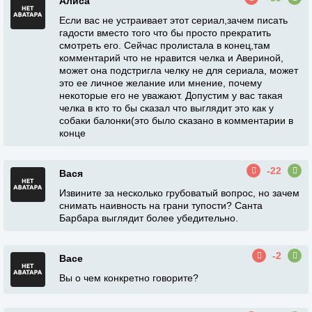
Алиса
Если вас не устраивает этот сериал,зачем писать
гадости вместо того что бы просто прекратить
смотреть его. Сейчас пролистала в конец,там
комментарий что не нравится челка и Авериной,
может она подстригла челку не для сериала, может
это ее личное желание или мнение, почему
некоторые его не уважают. Допустим у вас такая
челка в кто то бы сказал что выглядит это как у
собаки балонки(это было сказано в комментарии в
конце
-22
Вася
Извините за несколько грубоватый вопрос, но зачем
снимать наивность на грани тупости? Санта
Барбара выглядит более убедительно.
-2
Васе
Вы о чем конкретно говорите?