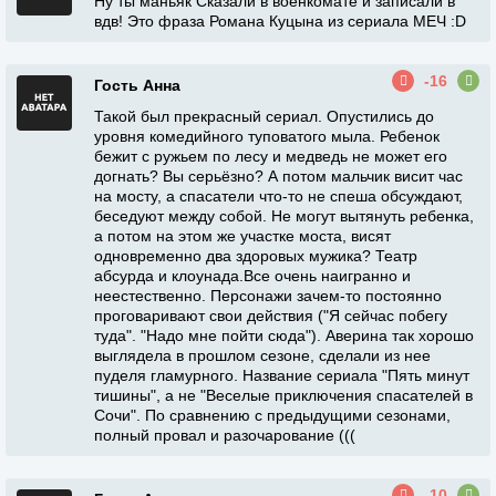
Ну ты маньяк Сказали в военкомате и записали в
вдв! Это фраза Романа Куцына из сериала МЕЧ :D
-16
Гость Анна
Такой был прекрасный сериал. Опустились до
уровня комедийного туповатого мыла. Ребенок
бежит с ружьем по лесу и медведь не может его
догнать? Вы серьёзно? А потом мальчик висит час
на мосту, а спасатели что-то не спеша обсуждают,
беседуют между собой. Не могут вытянуть ребенка,
а потом на этом же участке моста, висят
одновременно два здоровых мужика? Театр
абсурда и клоунада.Все очень наигранно и
неестественно. Персонажи зачем-то постоянно
проговаривают свои действия ("Я сейчас побегу
туда". "Надо мне пойти сюда"). Аверина так хорошо
выглядела в прошлом сезоне, сделали из нее
пуделя гламурного. Название сериала "Пять минут
тишины", а не "Веселые приключения спасателей в
Сочи". По сравнению с предыдущими сезонами,
полный провал и разочарование (((
-10