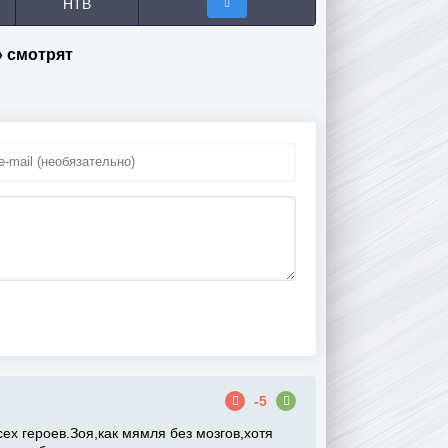
НТВ
» смотрят
-5
сех героев.Зоя,как мямля без мозгов,хотя