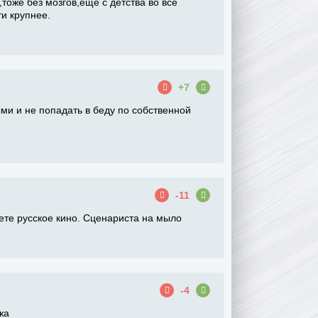
оже без мозгов,еще с детства во все
и крупнее.
+7
ми и не попадать в беду по собственной
-11
аете русское кино. Сценариста на мыло
-4
жа