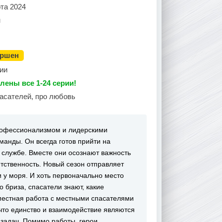
та 2024
н
ершен
ии
лены все 1-24 серии!
пасателей, про любовь
рофессионализмом и лидерскими
манды. Он всегда готов прийти на
в службе. Вместе они осознают важность
етственность. Новый сезон отправляет
и у моря. И хоть первоначально место
 бриза, спасатели знают, какие
вместная работа с местными спасателями
 что единство и взаимодействие являются
задач. Помимо работы, герои