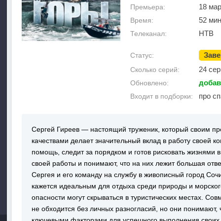
18 мар
Премьера:
52 ми
Время:
НТВ
Телеканал:
Зав
Статус:
24 сер
Сколько серий:
добав
Обновлено:
про с
Входит в подборки:
Сергей Гиреев — настоящий труженик, который своим п
качествами делает значительный вклад в работу своей ко
помощь, следит за порядком и готов рисковать жизнями 
своей работы и понимают, что на них лежит большая отв
Сергея и его команду на службу в живописный город Соч
кажется идеальным для отдыха среди природы и морского
опасности могут скрываться в туристических местах. Со
не обходится без личных разногласий, но они понимают,
ключевыми факторами для успешного выполнения своих 