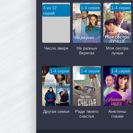
3 из 12
1-4 серия
1-4 серия
серий
Число зверя
На разных
Моя сестра
берегах
лучше
1-4 серия
1-4 серия
1-4 серия
Другая семья
Ради твоего
Анютины
счастья
глазки