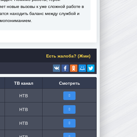
яет новые вызовы к уже сложной работе в
чатся находить баланс между службой и
аимопониманием.
Есть жалоба? (Жми)
ТВ канал
Смотреть
НТВ
НТВ
НТВ