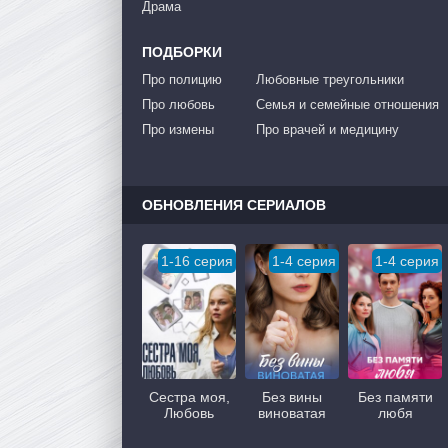
Драма
ПОДБОРКИ
Про полицию
Любовные треугольники
Про любовь
Семья и семейные отношения
Про измены
Про врачей и медицину
ОБНОВЛЕНИЯ СЕРИАЛОВ
1-16 серия
1-4 серия
1-4 серия
Сестра моя,
Без вины
Без памяти
Любовь
виноватая
любя