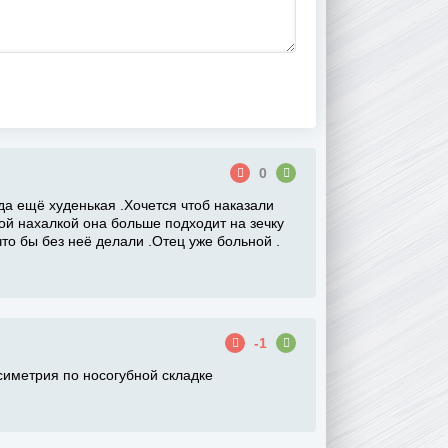
0
да ещё худенькая .Хочется чтоб наказали
рой нахалкой она больше подходит на зечку
то бы без неё делали .Отец уже больной .
-1
симетрия по носогубной складке