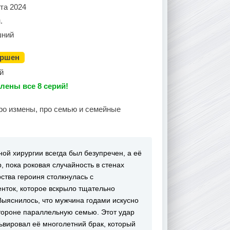
та 2024
.
ний
ершен
й
лены все 8 серий!
про измены, про семью и семейные
ой хирургии всегда был безупречен, а её
, пока роковая случайность в стенах
ства героиня столкнулась с
ток, которое вскрыло тщательно
Выяснилось, что мужчина годами искусно
тороне параллельную семью. Этот удар
львировал её многолетний брак, который