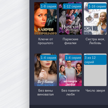
1-8 серия
1-12 серия
1-16 серия
Ключи от
Пармские
Сестра моя,
прошлого
фиалки
Любовь
1-4 серия
1-4 серия
3 из 12
серий
Без вины
Без памяти
Число зверя
виноватая
любя