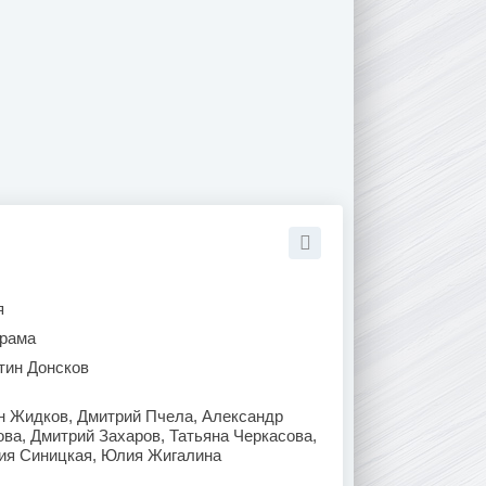
я
рама
тин Донсков
н Жидков, Дмитрий Пчела, Александр
ва, Дмитрий Захаров, Татьяна Черкасова,
ия Синицкая, Юлия Жигалина