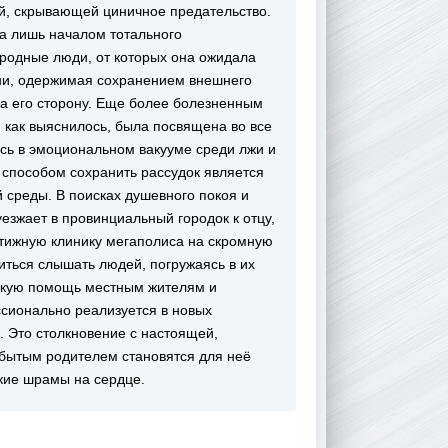
й, скрывающей циничное предательство.
а лишь началом тотального
родные люди, от которых она ожидала
ни, одержимая сохранением внешнего
 на его сторону. Еще более болезненным
, как выяснилось, была посвящена во все
сь в эмоциональном вакууме среди лжи и
 способом сохранить рассудок является
 среды. В поисках душевного покоя и
езжает в провинциальный городок к отцу,
тижную клинику мегаполиса на скромную
иться слышать людей, погружаясь в их
скую помощь местным жителям и
ссионально реализуется в новых
. Это столкновение с настоящей,
абытым родителем становятся для неё
окие шрамы на сердце.