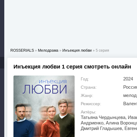
ROSSERIALS
»
Мелодрама
»
Инъекция любви
» 5 серия
Инъекция любви 1 серия смотреть онлайн
2024
Год:
Росси
Страна:
мелод
Жанр:
Вален
Режиссер:
Актёры:
Татьяна Чердынцева, Ива
Андриенко, Алина Воронцо
Дмитрий Гладышев, Евген