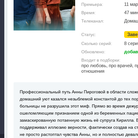
11 мар
Премьера:
47 мин
Время:
Домаш
Телеканал:
Зав
Статус:
8 сери
Сколько серий:
добав
Обновлено:
Входит в подборки:
про любовь, про врачей, 
отношения
Профессиональный путь Анны Пироговой в области сложн
домашний уют казался незыблемой константой до тех пор
больницы не разрушила этот миф. Прямо во время дежур
ошеломляющим признанием одной из беременных пациен
замаскированную потаенную жизнь её супруга Кирилла. 
поддерживал иллюзию верности, фактически создав на с
не просто растоптал чувства Анны, но и полностью дева