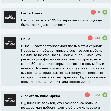
0
Гость Ольга
Вы ошибаетесь в 1957г.и керосинки были,одежда
была такой! даже прически!
-43
Неша
Выбешивает постановочная часть в этом сериале.
Повсюду эти обшарпанные стены, ветхая мебель.
Самим-то не смешно? Я, конечно, понимаю, что
реквизит для фильма по свалкам собирали, но в
конце 50-х эти шифонеры, серванты и столы были
новыми! А полный улёт - это тротуарная плитка на
аллеях санатория, так же, как погнутые железные
оградки, примета нашего времени. Художник в этом
сериале или халтурщик, или просто дурак.
+123
Любитель кино Ирина
Ну, никак не верится, что Пускепалиса больше
нет...светлая добрая память об этом человеке и