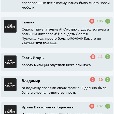
послевоенных лет в коммуналках было много новой
мебели...
+85
Галина
Сериал замечательный! Смотрю с удовольствием и
большим интересом! Но видеть Сергея
Пускепалиса, просто больно!😭😭😭 Как его не
хватает!💔💔💔🙏🙏🙏
-11
Гость Игорь
работу милиции опустили ниже плинтуса
-10
Владимир
за подмену евреями своих фамилий должна была
быть уголовная ответственность
+37
Ирина Викторовна Карасева