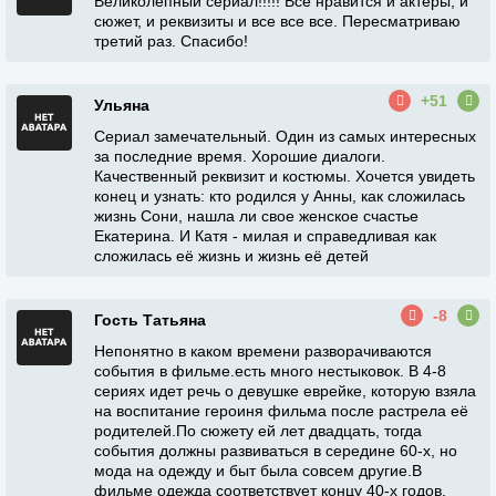
Великолепный сериал!!!!! Все нравится и актеры, и
сюжет, и реквизиты и все все все. Пересматриваю
третий раз. Спасибо!
+51
Ульяна
Сериал замечательный. Один из самых интересных
за последние время. Хорошие диалоги.
Качественный реквизит и костюмы. Хочется увидеть
конец и узнать: кто родился у Анны, как сложилась
жизнь Сони, нашла ли свое женское счастье
Екатерина. И Катя - милая и справедливая как
сложилась её жизнь и жизнь её детей
-8
Гость Татьяна
Непонятно в каком времени разворачиваются
события в фильме.есть много нестыковок. В 4-8
сериях идет речь о девушке еврейке, которую взяла
на воспитание героиня фильма после растрела её
родителей.По сюжету ей лет двадцать, тогда
события должны развиваться в середине 60-х, но
мода на одежду и быт была совсем другие.В
фильме одежда соответствует концу 40-х годов.