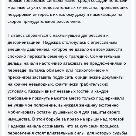
первые тревожные сигналы извне: среди соседей поползли
мрачные слухи о подозрительных личностях, проявляющих
нездоровый интерес к их жилому дому и намекающих на
скорое принудительное расселение.
Пытаясь справиться с нахлынувшей депрессией и
дезориентацией, Надежда столкнулась с агрессивным
внешним давлением, которое не давало ей возможности
спокойно пережить семейную трагедию. Сомнительные
дельцы начали настойчиво атаковать её предложениями о
переезде, пытаясь обманом или психологическим
прессингом заставить подписать юридические документы
на крайне невыгодных, фактически грабительских
условиях. Каждый визит незваных гостей и каждое
требование покинуть нажитое место только подчеркивали
её уязвимое положение, вынуждая женщину экстренно
мобилизовать остатки душевных сил для защиты своего
имущества. В этой борьбе за право на крышу над головой
Надежда начала осознавать, что за кулисами процесса
переселения стоят влиятельные силы, для которых судьбы