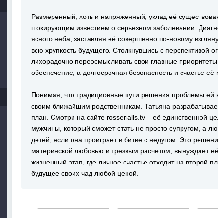
Размеренный, хоть и напряженный, уклад её существова
шокирующим известием о серьезном заболевании. Диагно
ясного неба, заставляя её совершенно по-новому взгляну
всю хрупкость будущего. Столкнувшись с перспективой о
лихорадочно переосмысливать свои главные приоритеты,
обеспечение, а долгосрочная безопасность и счастье её
Понимая, что традиционные пути решения проблемы ей н
своим ближайшим родственникам, Татьяна разрабатывае
план. Смотри на сайте rosserialls.tv – её единственной 
мужчины, который сможет стать не просто супругом, а 
детей, если она проиграет в битве с недугом. Это решен
материнской любовью и трезвым расчетом, вынуждает её
жизненный этап, где личное счастье отходит на второй п
будущее своих чад любой ценой.