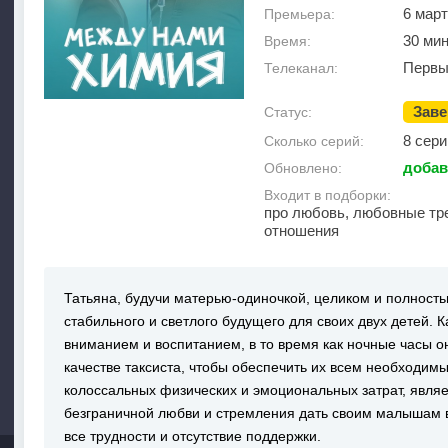
6 март
Премьера:
30 ми
Время:
Первы
Телеканал:
Зав
Статус:
8 сери
Сколько серий:
добав
Обновлено:
Входит в подборки:
про любовь, любовные тр
отношения
Татьяна, будучи матерью-одиночкой, целиком и полност
стабильного и светлого будущего для своих двух детей. 
вниманием и воспитанием, в то время как ночные часы он
качестве таксиста, чтобы обеспечить их всем необходим
колоссальных физических и эмоциональных затрат, явл
безграничной любви и стремления дать своим малышам в
все трудности и отсутствие поддержки.