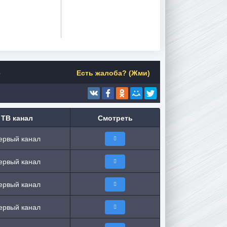
е
Есть жалоба? (Жми)
ТВ канал
Смотреть
ервый канал
ервый канал
ервый канал
ервый канал