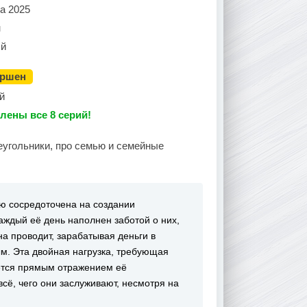
а 2025
н
й
ершен
й
лены все 8 серий!
еугольники, про семью и семейные
ью сосредоточена на создании
Каждый её день наполнен заботой о них,
а проводит, зарабатывая деньги в
ым. Эта двойная нагрузка, требующая
яется прямым отражением её
сё, чего они заслуживают, несмотря на