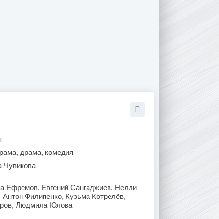
я
рама, драма, комедия
а Чувикова
та Ефремов, Евгений Сангаджиев, Нелли
 Антон Филипенко, Кузьма Котрелёв,
оров, Людмила Юлова