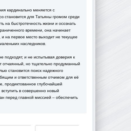
ния кардинально меняется с
з становится для Татьяны громом среди
ть на быстротечность жизни и осознать
граниченного времени, она начинает
 и на первое место выходит не текущее
 маленьких наследников.
е подходят, и не испытывая доверия к
т отчаянный, но тщательно продуманный
целью становится поиск надежного
любящим и ответственным отчимом для её
ие, продиктованное глубочайшей
 вступить в совершенно новый
лан перед главной миссией – обеспечить