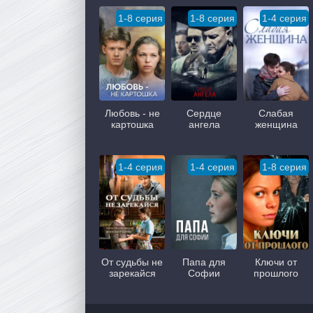
1-8 серия
1-8 серия
1-4 серия
Любовь - не
Сердце
Слабая
картошка
ангела
женщина
1-4 серия
1-4 серия
1-8 серия
От судьбы не
Папа для
Ключи от
зарекайся
Софии
прошлого