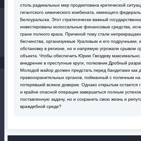
столь радикальных мер продиктована критической ситуац
гигантского химического комбината, имеющего федераль
Белоуральска. Этот стратегически важный государственны
инвестированы колоссальные финансовые средства, исч
грани полного краха. Причиной тому стали непрекращаю
бесчинства, организуемые Ураловым и его подручными, 
обстановку в регионе, но и напрямую угрожали срывом с
объекта. Чтобы обеспечить Юрию Гвоздеву максимально 
внедрение в преступные круги, полковник Дробный разр
Молодой майор должен предстать перед бандитами как 
правоохранительных органов, пойманный с поличным на 
потерявший всякое доверие. Однако открытым остается г
и крайне опасной операции завершиться полным успехом
поставленную задачу, но и сохранить свою жизнь и репу
враждебной среде?