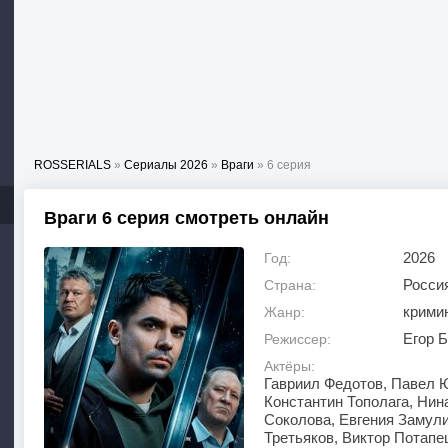
ROSSERIALS
»
Сериалы 2026
»
Враги
» 6 серия
Враги 6 серия смотреть онлайн
2026
Год:
Росси
Страна:
крими
Жанр:
Егор 
Режиссер:
Актёры:
Гавриил Федотов, Павел Ю
Константин Тополага, Нин
Соколова, Евгения Замули
Третьяков, Виктор Потапе