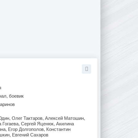
я
нал, боевик
Баринов
дин, Олег Тактаров, Алексей Матошин,
а Гогаева, Сергей Яценюк, Акилина
на, Егор Долгополов, Константин
шкин, Евгений Сахаров