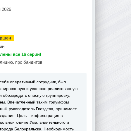
я 2026
н
ершен
ий
лены все 16 серий!
олицию, про бандитов
себя оперативный сотрудник, был
планированную и успешно реализованную
и обезвредить опасную группировку,
ем. Впечатленный таким триумфом
нный руководитель Гвоздева, принимает
задание. Цель – инфильтрация в
альной кличке Ума, влиятельного и
 города Белоуральска. Необходимость