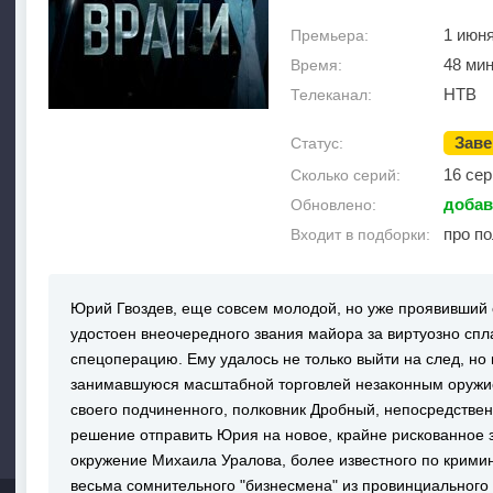
1 июн
Премьера:
48 ми
Время:
НТВ
Телеканал:
Зав
Статус:
16 сер
Сколько серий:
добав
Обновлено:
про п
Входит в подборки:
Юрий Гвоздев, еще совсем молодой, но уже проявивший 
удостоен внеочередного звания майора за виртуозно с
спецоперацию. Ему удалось не только выйти на след, но 
занимавшуюся масштабной торговлей незаконным оружи
своего подчиненного, полковник Дробный, непосредстве
решение отправить Юрия на новое, крайне рискованное 
окружение Михаила Уралова, более известного по кримин
весьма сомнительного "бизнесмена" из провинциального