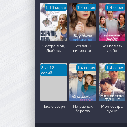
1-16 серия
1-4 серия
1-4 серия
Сестра моя,
Без вины
Без памяти
Любовь
виноватая
любя
3 из 12
1-4 серия
1-4 серия
серий
Число зверя
На разных
Моя сестра
берегах
лучше