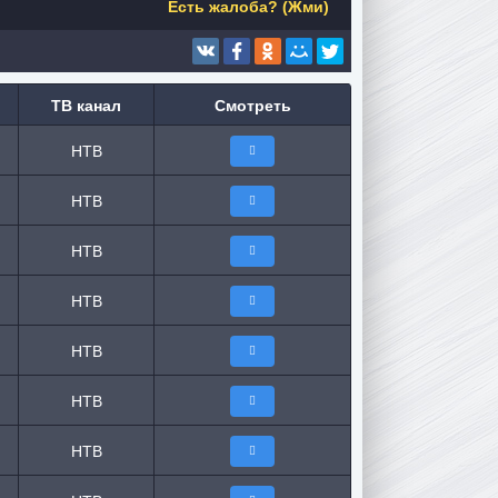
Есть жалоба? (Жми)
ТВ канал
Смотреть
НТВ
НТВ
НТВ
НТВ
НТВ
НТВ
НТВ