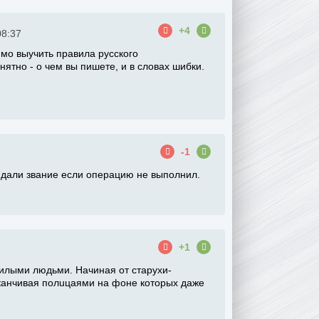
+4
08:37
мо выучить правила русского
ятно - о чем вы пишете, и в словах шибки.
-1
и дали звание если операцию не выполнил.
+1
нилыми людьми. Начиная от старухи-
заканчивая пoлuцaями на фоне которых даже