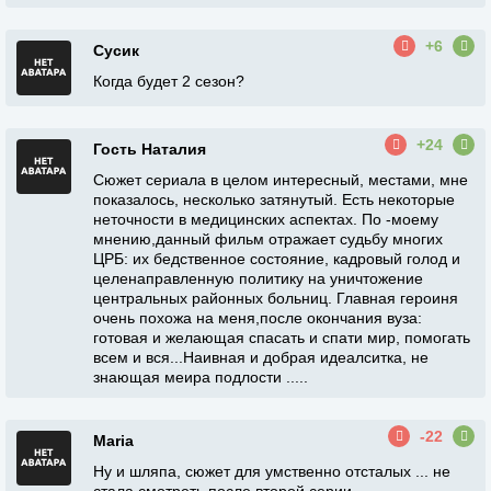
+6
Сусик
Когда будет 2 сезон?
+24
Гость Наталия
Сюжет сериала в целом интересный, местами, мне
показалось, несколько затянутый. Есть некоторые
неточности в медицинских аспектах. По -моему
мнению,данный фильм отражает судьбу многих
ЦРБ: их бедственное состояние, кадровый голод и
целенаправленную политику на уничтожение
центральных районных больниц. Главная героиня
очень похожа на меня,после окончания вуза:
готовая и желающая спасать и спати мир, помогать
всем и вся...Наивная и добрая идеалситка, не
знающая меира подлости .....
-22
Maria
Ну и шляпа, сюжет для умственно отсталых ... не