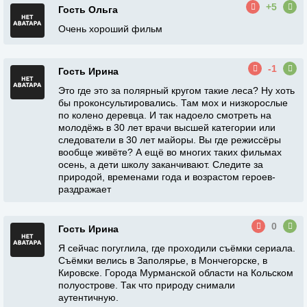
+5
Гость Ольга
Очень хороший фильм
-1
Гость Ирина
Это где это за полярный кругом такие леса? Ну хоть
бы проконсультировались. Там мох и низкорослые
по колено деревца. И так надоело смотреть на
молодёжь в 30 лет врачи высшей категории или
следователи в 30 лет майоры. Вы где режиссёры
вообще живёте? А ещё во многих таких фильмах
осень, а дети школу заканчивают. Следите за
природой, временами года и возрастом героев-
раздражает
0
Гость Ирина
Я сейчас погуглила, где проходили съёмки сериала.
Съёмки велись в Заполярье, в Мончегорске, в
Кировске. Города Мурманской области на Кольском
полуострове. Так что природу снимали
аутентичную.