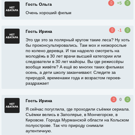
+5
Гость Ольга
Очень хороший фильм
-1
Гость Ирина
Это где это за полярный кругом такие леса? Ну хоть
бы проконсультировались. Там мох и низкорослые
по колено деревца. И так надоело смотреть на
молодёжь в 30 лет врачи высшей категории или
следователи в 30 лет майоры. Вы где режиссёры
вообще живёте? А ещё во многих таких фильмах
осень, а дети школу заканчивают. Следите за
природой, временами года и возрастом героев-
раздражает
0
Гость Ирина
Я сейчас погуглила, где проходили съёмки сериала.
Съёмки велись в Заполярье, в Мончегорске, в
Кировске. Города Мурманской области на Кольском
полуострове. Так что природу снимали
аутентичную.