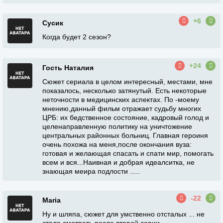
+6
Сусик
Когда будет 2 сезон?
+24
Гость Наталия
Сюжет сериала в целом интересный, местами, мне
показалось, несколько затянутый. Есть некоторые
неточности в медицинских аспектах. По -моему
мнению,данный фильм отражает судьбу многих
ЦРБ: их бедственное состояние, кадровый голод и
целенаправленную политику на уничтожение
центральных районных больниц. Главная героиня
очень похожа на меня,после окончания вуза:
готовая и желающая спасать и спати мир, помогать
всем и вся...Наивная и добрая идеалситка, не
знающая меира подлости .....
-22
Maria
Ну и шляпа, сюжет для умственно отсталых ... не