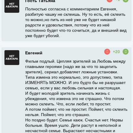
Гость Татьяна
Полностью согласна с комментарием Евгения,
разбитую чашку не склеишь. Ну то есть, её склеить
то можно,но пить из неё уже не будет никакой
радости и удовольствия, потому что из неё
постоянно будет что-то сочиться, да и внешний вид
уже будет убогий.
+20
Евгений
Фильм подлый. Цепляя зрителей за Любовь между
главными героями (надо же за что то зацепить
зрителя), сериал добавляет ложные установки.
Типа измена это нормально, это допустимо, типа
ИЗМЕНЯТЬ МОЖНО. И это будто бы не разрушает
семью, если у вас любовь сильная и настоящая.
И будет молодой зритель начинать жизнь с
убеждения, что измена это не страшно. Что потом
можно склеить. Что, если любит, то простит.
А потом поймет, что не простит. Поймет, что склеить
нельзя. Поймет, что это страшно.
Но поздно будет. Семье каюк. Счастья нет. Нервы
больные. Время ушло. Дети растут в неполной и
несчастной семье. Вырастают несчастными и