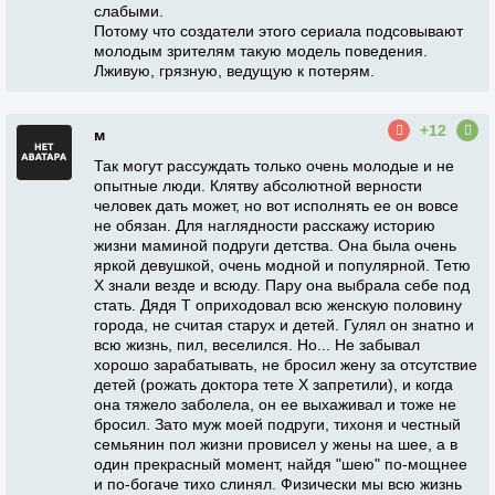
слабыми.
Потому что создатели этого сериала подсовывают
молодым зрителям такую модель поведения.
Лживую, грязную, ведущую к потерям.
+12
м
Так могут рассуждать только очень молодые и не
опытные люди. Клятву абсолютной верности
человек дать может, но вот исполнять ее он вовсе
не обязан. Для наглядности расскажу историю
жизни маминой подруги детства. Она была очень
яркой девушкой, очень модной и популярной. Тетю
Х знали везде и всюду. Пару она выбрала себе под
стать. Дядя Т оприходовал всю женскую половину
города, не считая старух и детей. Гулял он знатно и
всю жизнь, пил, веселился. Но... Не забывал
хорошо зарабатывать, не бросил жену за отсутствие
детей (рожать доктора тете Х запретили), и когда
она тяжело заболела, он ее выхаживал и тоже не
бросил. Зато муж моей подруги, тихоня и честный
семьянин пол жизни провисел у жены на шее, а в
один прекрасный момент, найдя "шею" по-мощнее
и по-богаче тихо слинял. Физически мы всю жизнь