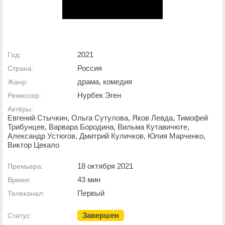
2021
Год:
Россия
Страна:
драма, комедия
Жанр:
Нурбек Эген
Режиссер:
Актёры:
Евгений Стычкин, Ольга Сутулова, Яков Левда, Тимофей
Трибунцев, Варвара Бородина, Вильма Кутавичюте,
Александр Устюгов, Дмитрий Куличков, Юлия Марченко,
Виктор Цекало
18 октября 2021
Премьера:
43 мин
Время:
Первый
Телеканал:
Завершен
Статус: