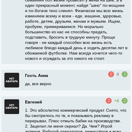
семьянин пол жизни провисел у жены на шее, а в
один прекрасный момент, найдя "шею" по-мощнее
и по-богаче тихо слинял. Физически мы всю жизнь
изменяем всему и всем - еде, машине, здоровью,
работе, детям, друзьям, женам и мужьям. Ищем,
пробуем, примериваемся. Но морально
большинство из нас не способны предать,
подставить, бросить в трудную минуту. Проще
говоря - не каждый способен всю жизнь есть
любимое блюдо каждый день и ходить десятки лет в
обожаемой футболке. Нам всегда хочется чего-то
нового и осуждать за это никого не стоит.
0
Гость Анна
да, все верно
+8
Евгений
1. Это абсолютно коммерческий продукт. Снято, что
бы смотрелось по тв, и показывать рекламу в
перерывах. Плюс отмыть бабки на производстве.
2. Зацепил ли меня сериал? Да. Чем? Игрой
актеров. Работой операторов, режиссёров и всех