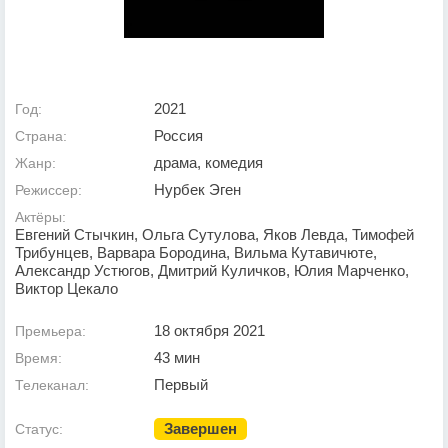
2021
Год:
Россия
Страна:
драма, комедия
Жанр:
Нурбек Эген
Режиссер:
Актёры:
Евгений Стычкин, Ольга Сутулова, Яков Левда, Тимофей
Трибунцев, Варвара Бородина, Вильма Кутавичюте,
Александр Устюгов, Дмитрий Куличков, Юлия Марченко,
Виктор Цекало
18 октября 2021
Премьера:
43 мин
Время:
Первый
Телеканал:
Завершен
Статус: