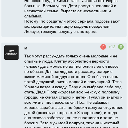
Но поздно будет. Семье каюк. Счастья нет. Нервы
больные. Время ушло. Дети растут в неполной и
несчастной семье. Вырастают несчастными и
слабыми.
Потому что создатели этого сериала подсовывают
молодым зрителям такую модель поведения.
Лживую, грязную, ведущую к потерям.
+12
м
Так могут рассуждать только очень молодые и не
опытные люди. Клятву абсолютной верности
человек дать может, но вот исполнять ее он вовсе
не обязан. Для наглядности расскажу историю
жизни маминой подруги детства. Она была очень
яркой девушкой, очень модной и популярной. Тетю
Х знали везде и всюду. Пару она выбрала себе под
стать. Дядя Т оприходовал всю женскую половину
города, не считая старух и детей. Гулял он знатно и
всю жизнь, пил, веселился. Но... Не забывал
хорошо зарабатывать, не бросил жену за отсутствие
детей (рожать доктора тете Х запретили), и когда
она тяжело заболела, он ее выхаживал и тоже не
бросил. Зато муж моей подруги, тихоня и честный