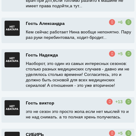
Врач при дтп,если топливо разлито к машине не
имеет права подойти,а тут...
+6
Гость Александра
Кем сейчас работает Нина вообще непонятно. Пару
раз руки перебинтовала, ходит-бродит...
+5
Гость Надежда
Наоборот, это один из самых интересных сезонов:
столько разных медицинских случаев - давно им не
уделялось столько времени! Согласитесь, это и
должно быть основой для всех медицинских
сериалов! А отношения - это уже вторичное!
+13
Гость виктор
это не сезон это просто жопа.если нет мыслей то и
не над снимать. а то полная хрень получилась.
+5
СИБИРЬ