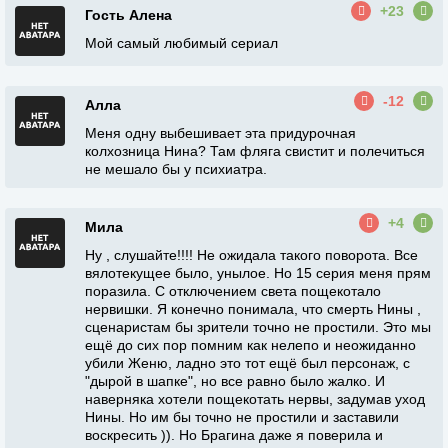
+23
Гость Алена
Мой самый любимый сериал
-12
Алла
Меня одну выбешивает эта придурочная
колхозница Нина? Там фляга свистит и полечиться
не мешало бы у психиатра.
+4
Мила
Ну , слушайте!!!! Не ожидала такого поворота. Все
вялотекущее было, унылое. Но 15 серия меня прям
поразила. С отключением света пощекотало
нервишки. Я конечно понимала, что смерть Нины ,
сценаристам бы зрители точно не простили. Это мы
ещё до сих пор помним как нелепо и неожиданно
убили Женю, ладно это тот ещё был персонаж, с
"дырой в шапке", но все равно было жалко. И
наверняка хотели пощекотать нервы, задумав уход
Нины. Но им бы точно не простили и заставили
воскресить )). Но Брагина даже я поверила и