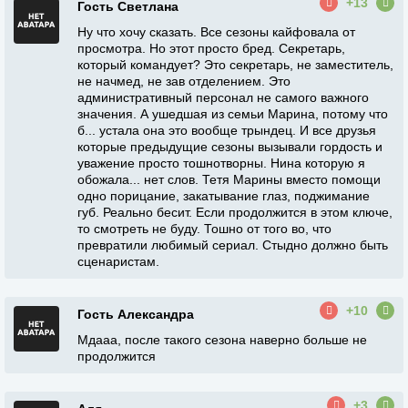
+13
Гость Светлана
Ну что хочу сказать. Все сезоны кайфовала от
просмотра. Но этот просто бред. Секретарь,
который командует? Это секретарь, не заместитель,
не начмед, не зав отделением. Это
административный персонал не самого важного
значения. А ушедшая из семьи Марина, потому что
б... устала она это вообще трындец. И все друзья
которые предыдущие сезоны вызывали гордость и
уважение просто тошнотворны. Нина которую я
обожала... нет слов. Тетя Марины вместо помощи
одно порицание, закатывание глаз, поджимание
губ. Реально бесит. Если продолжится в этом ключе,
то смотреть не буду. Тошно от того во, что
превратили любимый сериал. Стыдно должно быть
сценаристам.
+10
Гость Александра
Мдааа, после такого сезона наверно больше не
продолжится
+3