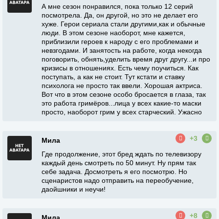
А мне сезон понравился, пока только 12 серий
посмотрела. Да, он другой, но это не делает его
хуже. Герои сериала стали другими,как и обычные
люди. В этом сезоне наоборот, мне кажется,
приблизили героев к народу с его проблемами и
невзгодами. И занятость на работе, когда некогда
поговорить, обнять,уделить время друг другу...и про
кризисы в отношениях. Есть чему поучиться. Как
поступать, а как не стоит. Тут кстати и ставку
психолога не просто так ввели. Хорошая актриса.
Вот что в этом сезоне особо бросается в глаза, так
это работа гримёров...лица у всех какие-то маски
просто, наоборот грим у всех старческий. Ужасно
+3
Мила
Где продолжение, этот бред ждать по телевизору
каждый день смотреть по 50 минут. Ну прям так
себе задача. Досмотреть я его посмотрю. Но
сценаристов надо отправить на переобучение,
даойшники и неучи!
+8
Мила