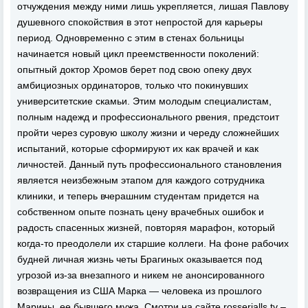
отчуждения между ними лишь укрепляется, лишая Павлову
душевного спокойствия в этот непростой для карьеры
период. Одновременно с этим в стенах больницы
начинается новый цикл преемственности поколений:
опытный доктор Хромов берет под свою опеку двух
амбициозных ординаторов, только что покинувших
университетские скамьи. Этим молодым специалистам,
полным надежд и профессионального рвения, предстоит
пройти через суровую школу жизни и череду сложнейших
испытаний, которые сформируют их как врачей и как
личностей. Данный путь профессионального становления
является неизбежным этапом для каждого сотрудника
клиники, и теперь вчерашним студентам придется на
собственном опыте познать цену врачебных ошибок и
радость спасенных жизней, повторяя марафон, который
когда-то преодолели их старшие коллеги. На фоне рабочих
будней личная жизнь четы Брагиных оказывается под
угрозой из-за внезапного и никем не анонсированного
возвращения из США Марка — человека из прошлого
Марины, ее бывшего мужа. Смотри на сайте rosserialls.tv –