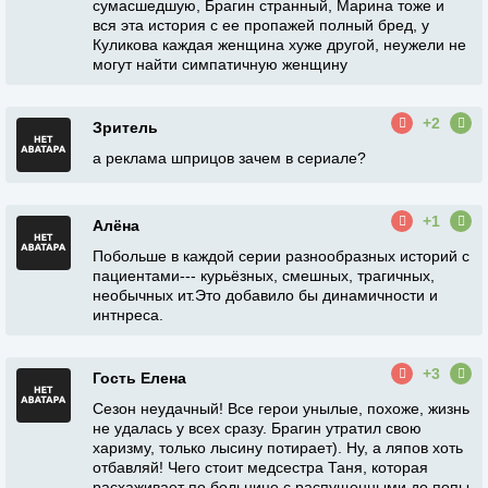
сумасшедшую, Брагин странный, Марина тоже и
вся эта история с ее пропажей полный бред, у
Куликова каждая женщина хуже другой, неужели не
могут найти симпатичную женщину
+2
Зритель
а реклама шприцов зачем в сериале?
+1
Алëна
Побольше в каждой серии разнообразных историй с
пациентами--- курьëзных, смешных, трагичных,
необычных ит.Это добавило бы динамичности и
интнреса.
+3
Гость Елена
Сезон неудачный! Все герои унылые, похоже, жизнь
не удалась у всех сразу. Брагин утратил свою
харизму, только лысину потирает). Ну, а ляпов хоть
отбавляй! Чего стоит медсестра Таня, которая
расхаживает по больнице с распущенными до попы