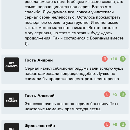
ревела вместе с ним. В общем из всего сезона, это
самая нервнощипательная серия. Вот за это
спасибо! Я уж думала все, совсем уничтожили
сериал своей нелепостью. Осталось просмотреть
последнюю серию, и уже грустно. И не понимаю,
как так можно мало его снимать. Вот терпеть не
могу сериалы, но этот я смотрю и буду ждать
продолжения. Так и состарился с Брагиным вместе
)).
+10
Гость Андрей
Сериал изжил себя,понапридумывали всякую чушь
нафантазировали неправдоподобно. Лучше не
снимали бы продолжение,смотреть неинтересно
+5
Гость Алексей
Это сезон очень похож на сериал больницу Питт,
некоторые моменты прям оттуда взяты.
+9
Франкенштейн