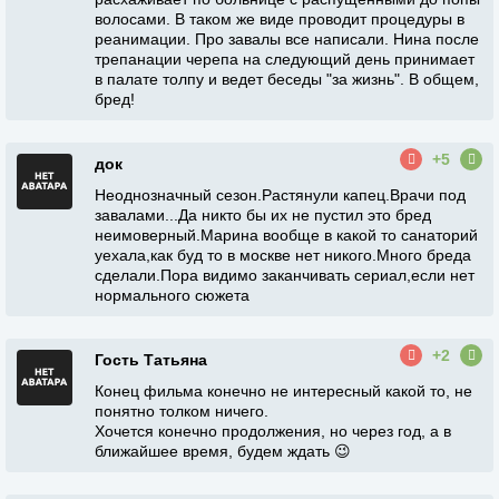
волосами. В таком же виде проводит процедуры в
реанимации. Про завалы все написали. Нина после
трепанации черепа на следующий день принимает
в палате толпу и ведет беседы "за жизнь". В общем,
бред!
+5
док
Неоднозначный сезон.Растянули капец.Врачи под
завалами...Да никто бы их не пустил это бред
неимоверный.Марина вообще в какой то санаторий
уехала,как буд то в москве нет никого.Много бреда
сделали.Пора видимо заканчивать сериал,если нет
нормального сюжета
+2
Гость Татьяна
Конец фильма конечно не интересный какой то, не
понятно толком ничего.
Хочется конечно продолжения, но через год, а в
ближайшее время, будем ждать 😉