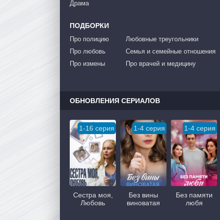
Драма
ПОДБОРКИ
Про полицию
Любовные треугольники
Про любовь
Семья и семейные отношения
Про измены
Про врачей и медицину
ОБНОВЛЕНИЯ СЕРИАЛОВ
1-16 серия
1-4 серия
1-4 серия
Сестра моя,
Без вины
Без памяти
Любовь
виноватая
любя