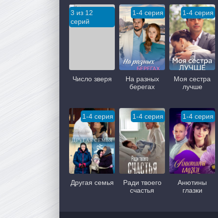
3 из 12
1-4 серия
1-4 серия
серий
Число зверя
На разных
Моя сестра
берегах
лучше
1-4 серия
1-4 серия
1-4 серия
Другая семья
Ради твоего
Анютины
счастья
глазки