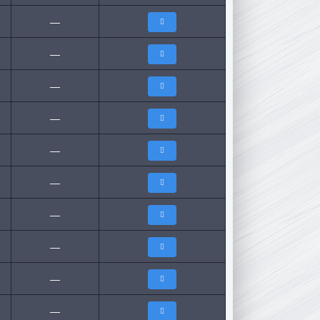
—
—
—
—
—
—
—
—
—
—