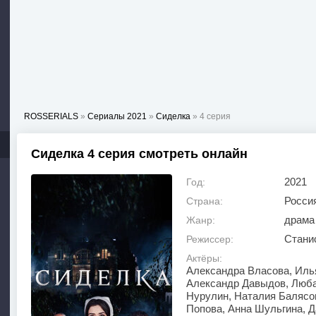
ROSSERIALS
»
Сериалы 2021
»
Сиделка
» 4 серия
Сиделка 4 серия смотреть онлайн
2021
Год:
Росси
Страна:
драма
Жанр:
Стани
Режиссер:
Актёры:
Александра Власова, Илья
Александр Давыдов, Люба
Нурулин, Наталия Балясов
Попова, Анна Шульгина, Д