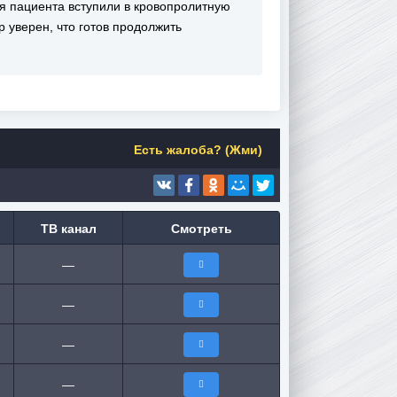
я пациента вступили в кровопролитную
 уверен, что готов продолжить
Есть жалоба? (Жми)
ТВ канал
Смотреть
—
—
—
—