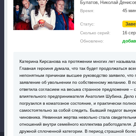
Булатов, Николай Денисо
45 мин
Время:
Зав
Статус:
16 сер
Сколько серий:
добав
Обновлено:
Катерина Кирсанова на протяжении многих лет называла
Главная героиня думала, что так будет продолжаться все
непонятным причинам высшее руководство заявило, что
заявление об увольнении по собственному желанию. В п
ответила согласием на весьма странное предложение – 
влиятельного предпринимателя Анатолия Шубина. Дело в
погрузился в коматозное состояние, и практически полн
самостоятельно за собой следить. Бывший педагог выну
чиновника. Невинная жертва невольно стала свидетель
отношений внутри семейного коллектива работодателя. Д
дружной сплоченной категории. В период страшной боле