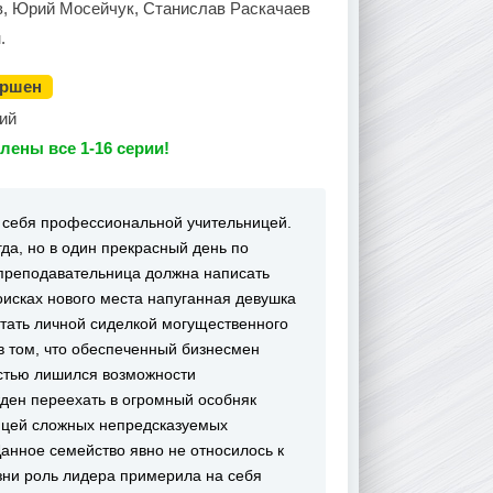
в, Юрий Мосейчук, Станислав Раскачаев
.
ершен
ий
лены все 1-16 серии!
 себя профессиональной учительницей.
гда, но в один прекрасный день по
 преподавательница должна написать
оисках нового места напуганная девушка
стать личной сиделкой могущественного
 том, что обеспеченный бизнесмен
остью лишился возможности
жден переехать в огромный особняк
ницей сложных непредсказуемых
анное семейство явно не относилось к
зни роль лидера примерила на себя