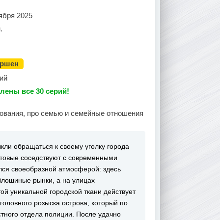
ября 2025
.
ершен
ий
лены все 30 серий!
дования, про семью и семейные отношения
кли обращаться к своему уголку города
стовые соседствуют с современными
лся своеобразной атмосферой: здесь
блошиные рынки, а на улицах
ой уникальной городской ткани действует
оловного розыска острова, который по
тного отдела полиции. После удачно