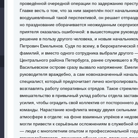
проведённой очередной операции по задержанию преступ
Главке весть о том, что за ним закреплён пост начальника 
воодушевлённый такой перспективой, он решает отпразд
но празднование оборачивается неожиданным сюрпризом
приятеля оказалась ошибочной: в вышестоящем руководс
решение в пользу другого человека, и новым начальнико
Петрович Емельянов. Судя по всему, в бюрократической 
фамилий, и вместо одного сотрудника выбрали другого —
Центрального района Петербурга, ранее служившего в Я
Васильевском острове сразу вызвало напряжение: Емели
руководителя враждебно, а сам новоназначенный началь
специалист, который предпочитает лично контролировать
возглавлять работу оперативных отрядов. Такое стремле
вмешательство в привычный уклад работы отдела застав
усилия, чтобы оградить свой коллектив от постороннего
команды. Нарастание конфликта между двумя сильными 
атмосфере в отделе: на фоне взаимных упрёков и недо
могли привести к серьёзным осложнениям в служебной о
— люди с многолетним опытом и профессиональной горд