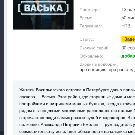
13 окт
Премьера:
50 мин
Время:
НТВ
Телеканал:
Зав
Статус:
30 сер
Сколько серий:
добав
Обновлено:
Входит в подборки:
про полицию, про рассле
Жители Васильевского острова в Петербурге давно привы
ласково — Васька. Этот район, где старинные дома и мо
постройками и витринами модных бутиков, всегда отлича
рядом с глянцевыми магазинами располагаются старые 
встречаются люди самых разных судеб и характеров. В эт
полковник Александр Петрович Емелин — руководитель уг
совместительству исполняет обязанности начальника мес