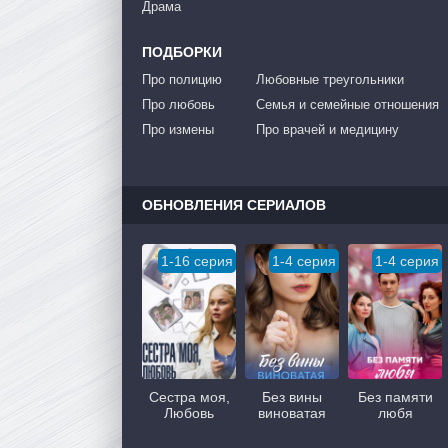
Драма
ПОДБОРКИ
Про полицию
Любовные треугольники
Про любовь
Семья и семейные отношения
Про измены
Про врачей и медицину
ОБНОВЛЕНИЯ СЕРИАЛОВ
1-16 серия
1-4 серия
1-4 серия
Сестра моя,
Без вины
Без памяти
Любовь
виноватая
любя