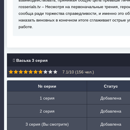
взаимодействовать, принимая общую цель превыше личн
rosserials.tv – Несмотря на первоначальные трения, гер
сообща ради торжества справедливости, и именно это о
наказать виновных в конечном итоге сглаживает острые 
работе.
Васька 3 серия
7.1/10 (
156
чел.)
№ серии
Статус
1 серия
Добавлена
2 серия
Добавлена
3 серия (Вы смотрите)
Добавлена