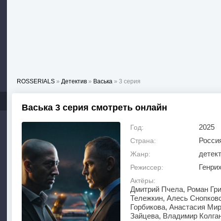
ROSSERIALS
»
Детектив
»
Васька
» 3 серия
Васька 3 серия смотреть онлайн
2025
Год:
Росси
Страна:
детек
Жанр:
Генри
Режиссер:
Актёры:
Дмитрий Пчела, Роман Гри
Тележкин, Алесь Снопковс
Горбикова, Анастасия Мир
Зайцева, Владимир Колга