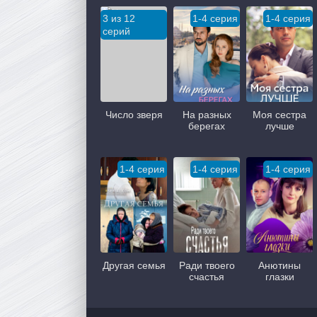
3 из 12
1-4 серия
1-4 серия
серий
Число зверя
На разных
Моя сестра
берегах
лучше
1-4 серия
1-4 серия
1-4 серия
Другая семья
Ради твоего
Анютины
счастья
глазки