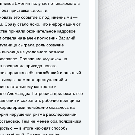
ников Емелин получает от знакомого в
без приставки «и.о.», и,
новать это событие с подчинёнными —
. Сразу стало ясно, что информация от
тве приняли окончательное кадровое
м отдела назначен полковник Василий
путанице сыграла роль созвучие
 выходца из уголовного розыска
рославле. Появление «чужака» на
н воспринял прихода нового
ник проявил себя как жёсткий и опытный
 выезды на места преступлений и
ние к тотальному контролю и
ило Александра Петровича приложить все
 давления и сохранить рабочие принципы
характерами неизбежно сказалось на
верия нарушения ритма расследований
бстановке. Тем не менее оба полковника
остью — в итоге находят способы