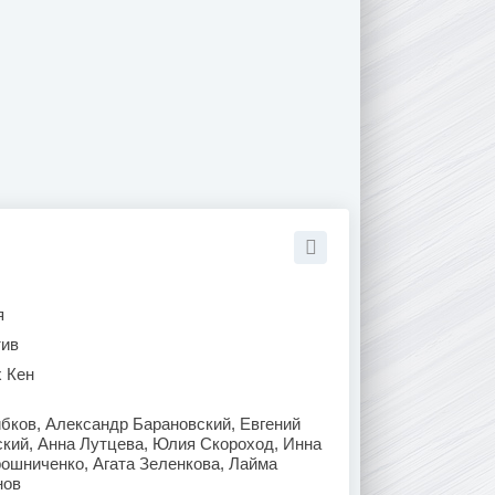
я
тив
х Кен
бков, Александр Барановский, Евгений
кий, Анна Лутцева, Юлия Скороход, Инна
ошниченко, Агата Зеленкова, Лайма
нов