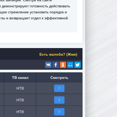
ых амбиций. Смотри на сайте
ои демонстрируют готовность действовать
бщее стремление установить порядок и
углы и возвращает отдел к эффективной
Есть жалоба? (Жми)
ТВ канал
Смотреть
НТВ
НТВ
НТВ