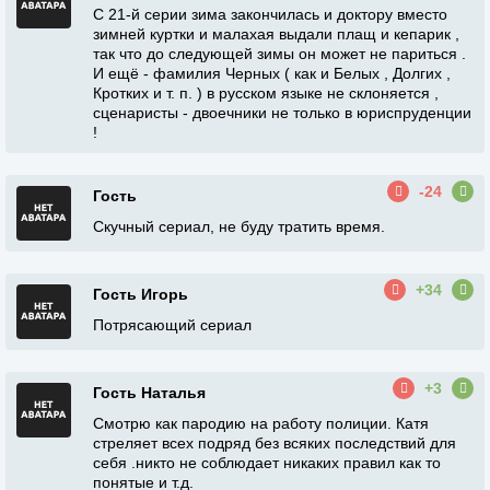
С 21-й серии зима закончилась и доктору вместо
зимней куртки и малахая выдали плащ и кепарик ,
так что до следующей зимы он может не париться .
И ещё - фамилия Черных ( как и Белых , Долгих ,
Кротких и т. п. ) в русском языке не склоняется ,
сценаристы - двоечники не только в юриспруденции
!
-24
Гость
Скучный сериал, не буду тратить время.
+34
Гость Игорь
Потрясающий сериал
+3
Гость Наталья
Смотрю как пародию на работу полиции. Катя
стреляет всех подряд без всяких последствий для
себя .никто не соблюдает никаких правил как то
понятые и т.д.