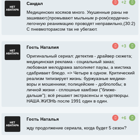
+2
Сандал
Медицинских косяков много. Укушенные раны не
зашивают,(промывают мыльным р-ром)сердечно-
легочную реанимацию проводят неправильно,(30:2)
С пневмотораксом так не убегают.
+3
Гость Наталия
Оригинальный сериал: детектив - драйвер сюжета;
медицинская реклама - социальный заказ;
любовная мелодрама заполняет паузы, а мистика
сдабривает блюдо. => Четыре в одном. Критический
реализм типизирует жизнь: буржуазные медики-
воры и мошенники; полицейские - доблолобы; в
личной жизни - сплошные камбэки ("ближе-
дальше"); всё решают экстрасенсы и чудотворцы.
НАША ЖИЗНЬ после 1991 один в один.
+6
Гость Наталья
жду продолжение сериала, когда будет 5 сезон?