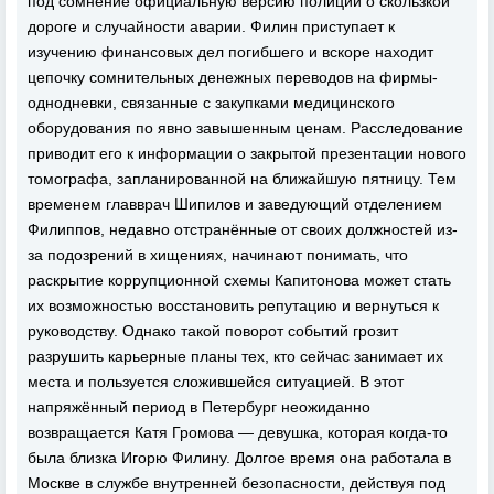
под сомнение официальную версию полиции о скользкой
дороге и случайности аварии. Филин приступает к
изучению финансовых дел погибшего и вскоре находит
цепочку сомнительных денежных переводов на фирмы-
однодневки, связанные с закупками медицинского
оборудования по явно завышенным ценам. Расследование
приводит его к информации о закрытой презентации нового
томографа, запланированной на ближайшую пятницу. Тем
временем главврач Шипилов и заведующий отделением
Филиппов, недавно отстранённые от своих должностей из-
за подозрений в хищениях, начинают понимать, что
раскрытие коррупционной схемы Капитонова может стать
их возможностью восстановить репутацию и вернуться к
руководству. Однако такой поворот событий грозит
разрушить карьерные планы тех, кто сейчас занимает их
места и пользуется сложившейся ситуацией. В этот
напряжённый период в Петербург неожиданно
возвращается Катя Громова — девушка, которая когда-то
была близка Игорю Филину. Долгое время она работала в
Москве в службе внутренней безопасности, действуя под