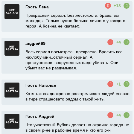
+13
Гость Лена
Прекрасный сериал. Без жестокости, браво, вы
молодцы. Только нужно больше личного у каждого
героя. А Козина не хватает...
+4
андрей69
Весь сериал посмотрел...прекрасно. Бросить все
нахлобучини..отличный сериал. А
преступников..вооруженных надо убивать. Они
убьют вас не раздумывая.
+1
Гость Наталья
Катя так хладнокровно расстреливает людей словно
в тире страшновато рядом с такой жить.
+4
Гость Андрей
Что участковый Бублик делает на окраине города не
в своём р-не в рабочее время и кто его р-н