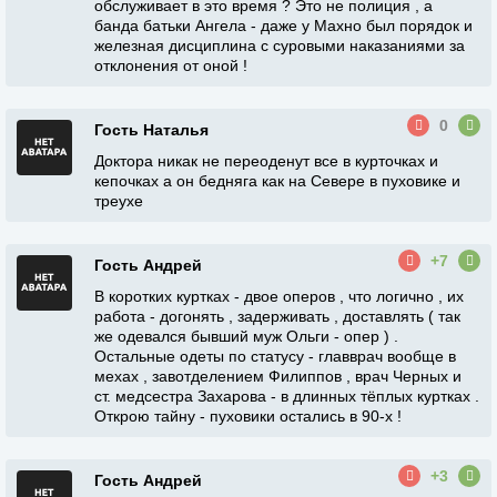
обслуживает в это время ? Это не полиция , а
банда батьки Ангела - даже у Махно был порядок и
железная дисциплина с суровыми наказаниями за
отклонения от оной !
0
Гость Наталья
Доктора никак не переоденут все в курточках и
кепочках а он бедняга как на Севере в пуховике и
треухе
+7
Гость Андрей
В коротких куртках - двое оперов , что логично , их
работа - догонять , задерживать , доставлять ( так
же одевался бывший муж Ольги - опер ) .
Остальные одеты по статусу - главврач вообще в
мехах , завотделением Филиппов , врач Черных и
ст. медсестра Захарова - в длинных тёплых куртках .
Открою тайну - пуховики остались в 90-х !
+3
Гость Андрей