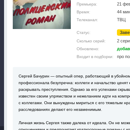
21 фе
Премьера:
44 мин
Время:
ТВЦ
Телеканал:
Зав
Статус:
2 сери
Сколько серий:
добав
Обновлено:
про п
Входит в подборки:
Сергей Бачурин — опытный опер, работающий в убойном 
профессионала безупречна: коллеги и начальство ценят 
раскрывать преступления. Однако за его успехами скрыв
известен своим упрямством и нежеланием идти на компр
с коллегами. Они вынуждены мириться с его тяжелым нра
расследованиях делают его незаменимым.
Личная жизнь Сергея также далека от идеала. Он не мож
отношениями и предпочитает краткосрочные романы с ко