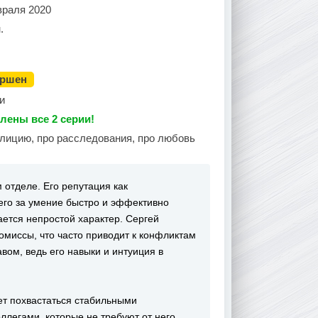
враля 2020
.
ершен
и
лены все 2 серии!
олицию, про расследования, про любовь
отделе. Его репутация как
его за умение быстро и эффективно
ается непростой характер. Сергей
омиссы, что часто приводит к конфликтам
вом, ведь его навыки и интуиция в
ет похвастаться стабильными
ллегами, которые не требуют от него