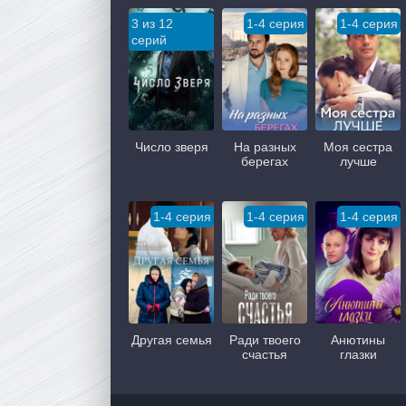
3 из 12
1-4 серия
1-4 серия
серий
Число зверя
На разных
Моя сестра
берегах
лучше
1-4 серия
1-4 серия
1-4 серия
Другая семья
Ради твоего
Анютины
счастья
глазки