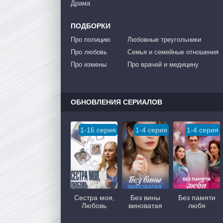
Драма
ПОДБОРКИ
Про полицию
Любовные треугольники
Про любовь
Семья и семейные отношения
Про измены
Про врачей и медицину
ОБНОВЛЕНИЯ СЕРИАЛОВ
1-16 серия
1-4 серия
1-4 серия
Сестра моя,
Без вины
Без памяти
Любовь
виноватая
любя