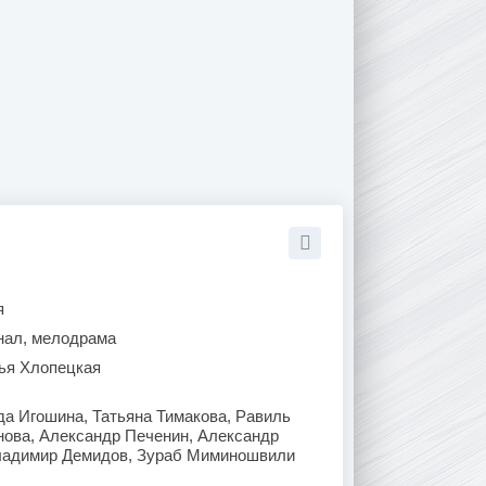
я
нал, мелодрама
ья Хлопецкая
а Игошина, Татьяна Тимакова, Равиль
нова, Александр Печенин, Александр
ладимир Демидов, Зураб Миминошвили