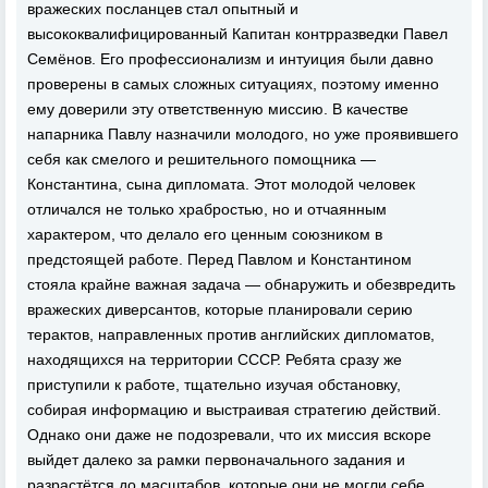
вражеских посланцев стал опытный и
высококвалифицированный Капитан контрразведки Павел
Семёнов. Его профессионализм и интуиция были давно
проверены в самых сложных ситуациях, поэтому именно
ему доверили эту ответственную миссию. В качестве
напарника Павлу назначили молодого, но уже проявившего
себя как смелого и решительного помощника —
Константина, сына дипломата. Этот молодой человек
отличался не только храбростью, но и отчаянным
характером, что делало его ценным союзником в
предстоящей работе. Перед Павлом и Константином
стояла крайне важная задача — обнаружить и обезвредить
вражеских диверсантов, которые планировали серию
терактов, направленных против английских дипломатов,
находящихся на территории СССР. Ребята сразу же
приступили к работе, тщательно изучая обстановку,
собирая информацию и выстраивая стратегию действий.
Однако они даже не подозревали, что их миссия вскоре
выйдет далеко за рамки первоначального задания и
разрастётся до масштабов, которые они не могли себе