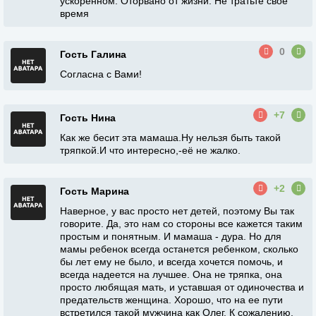
ускоренном. Оторвано от жизни. Не тратьте своё
время
0
Гость Галина
Согласна с Вами!
+7
Гость Нина
Как же бесит эта мамаша.Ну нельзя быть такой
тряпкой.И что интересно,-её не жалко.
+2
Гость Марина
Наверное, у вас просто нет детей, поэтому Вы так
говорите. Да, это нам со стороны все кажется таким
простым и понятным. И мамаша - дура. Но для
мамы ребенок всегда останется ребенком, сколько
бы лет ему не было, и всегда хочется помочь, и
всегда надеется на лучшее. Она не тряпка, она
просто любящая мать, и уставшая от одиночества и
предательств женщина. Хорошо, что на ее пути
встретился такой мужчина как Олег. К сожалению,