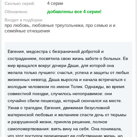
4 серии
Сколько серий:
добавлены все 4 серии!
Обновлено:
Входит в подборки:
про любовь, любовные треугольники, про семью и и
семейные отношения
Евгения, медсестра с безграничной добротой и
состраданием, посвятила свою жизнь заботе о больных. Ее
мир вращался вокруг дочери Даши, для которой она
желала только лучшего: счастья, успеха и защиты от любых
жизненных невзгод. Даша выросла и начала встречаться с
молодым человеком по имени Толик. Однажды, во время
совместной поездки, случилось непоправимое: они
случайно сбили пешехода, который скончался на месте.
Узнав о трагедии, Евгения, движимая безусловной
материнской любовью и желанием спасти дочь от тюрьмы
и разрушенной жизни, приняла решение, полное
самопожертвования: взять вину на себя. Она понимала,
что этот поступок перечеркнет ее собственную жизнь, но