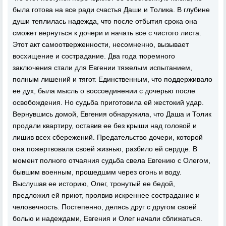
была готова на все ради счастья Даши и Толика. В глубине
души теплилась надежда, что после отбытия срока она
сможет вернуться к дочери и начать все с чистого листа.
Этот акт самоотверженности, несомненно, вызывает
восхищение и сострадание. Два года тюремного
заключения стали для Евгении тяжелым испытанием,
полным лишений и тягот. Единственным, что поддерживало
ее дух, была мысль о воссоединении с дочерью после
освобождения. Но судьба приготовила ей жестокий удар.
Вернувшись домой, Евгения обнаружила, что Даша и Толик
продали квартиру, оставив ее без крыши над головой и
лишив всех сбережений. Предательство дочери, которой
она пожертвовала своей жизнью, разбило ей сердце. В
момент полного отчаяния судьба свела Евгению с Олегом,
бывшим военным, прошедшим через огонь и воду.
Выслушав ее историю, Олег, тронутый ее бедой,
предложил ей приют, проявив искреннее сострадание и
человечность. Постепенно, делясь друг с другом своей
болью и надеждами, Евгения и Олег начали сближаться.