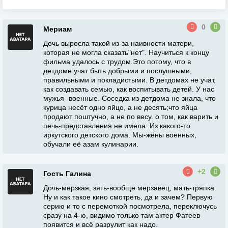
0
Мериам
Дочь выросла такой из-за наивности матери,
которая не могла сказать"нет". Научиться к концу
фильма удалось с трудом.Это потому, что в
детдоме учат быть добрыми и послушными,
правильными и покладистыми. В детдомах не учат,
как создавать семью, как воспитывать детей. У нас
мужья- военные. Соседка из детдома не знала, что
курица несёт одно яйцо, а не десять;что яйца
продают поштучно, а не по весу. о том, как варить и
печь-представления не имела. Из какого-то
иркутского детского дома. Мы-жёны военных,
обучали её азам кулинарии.
+2
Гость Галина
Дочь-мерзкая, зять-вообще мерзавец, мать-тряпка.
Ну и как такое кино смотреть, да и зачем? Первую
серию и то с перемоткой посмотрела, переключусь
сразу на 4-ю, видимо только там актер Фатеев
появится и всё разрулит как надо.